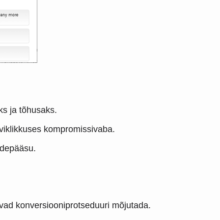
ks ja tõhusaks.
erviklikkuses kompromissivaba.
urdepääsu.
õivad konversiooniprotseduuri mõjutada.