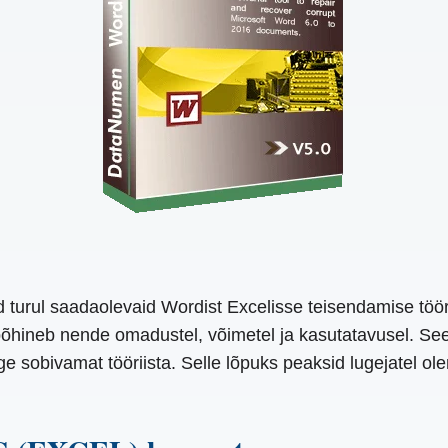
turul saadaolevaid Wordist Excelisse teisendamise tööri
 põhineb nende omadustel, võimetel ja kasutatavusel. See
e sobivamat tööriista. Selle lõpuks peaksid lugejatel ol