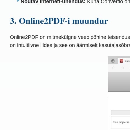
Nõutav Interneti-ühendus:
Kuna Convertio on 
3. Online2PDF-i muundur
Online2PDF on mitmekülgne veebipõhine teisendustö
on intuitiivne liides ja see on äärmiselt kasutajasõb