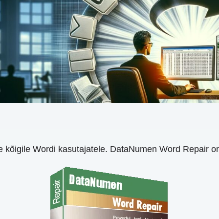
e kõigile Wordi kasutajatele. DataNumen Word Repair on 