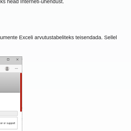
eks head Interneti-ühendust.
mente Exceli arvutustabeliteks teisendada. Sellel