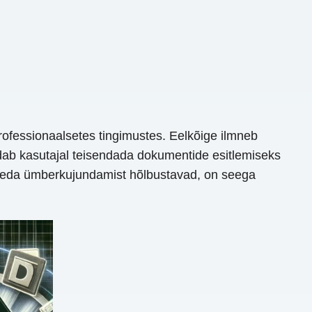
ofessionaalsetes tingimustes. Eelkõige ilmneb
dab kasutajal teisendada dokumentide esitlemiseks
 seda ümberkujundamist hõlbustavad, on seega