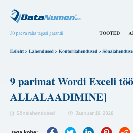
TOOTED
A
30 päeva raha tagasi garantii
Esileht
>
Lahendused
>
Kontorilahendused
>
Sõnalahenduse
9 parimat Wordi Exceli tö
ALLALAADIMINE]
Sõnalahendused
Jaanuar 16, 2026
Jaga kohe: