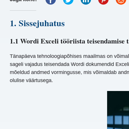
1. Sissejuhatus
1.1 Wordi Exceli tööriista teisendamise 
Tänapäeva tehnoloogiapõhises maailmas on võimalus
sageli vajadus teisendada Wordi dokumendid Exceli 
mõeldud andmed vormingusse, mis võimaldab andmete
olulise väärtusega.