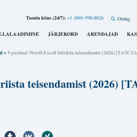
Tasuta kõne (24/7):
+1 (800) 998-8826
Otsing
LLALAADIMINE
JÄRJEKORD
ARENDAJAD
KAS
d
>
9 parimat Wordi Exceli tööriista teisendamist (2026) [T
öriista teisendamist (2026) 