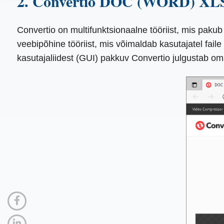
2. Convertio DOC (WORD) XLS
Convertio on multifunktsionaalne tööriist, mis paku
veebipõhine tööriist, mis võimaldab kasutajatel faile
kasutajaliidest (GUI) pakkuv Convertio julgustab om