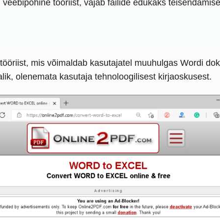
veebipõhine tööriist, vajab failide edukaks teisendamis
öriist, mis võimaldab kasutajatel muuhulgas Wordi doku
ralik, olenemata kasutaja tehnoloogilisest kirjaoskusest.