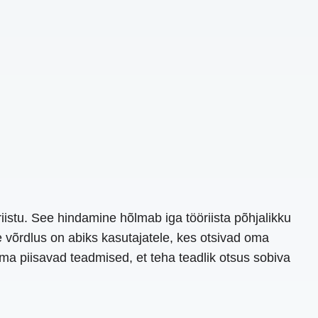
istu. See hindamine hõlmab iga tööriista põhjalikku
 võrdlus on abiks kasutajatele, kes otsivad oma
ema piisavad teadmised, et teha teadlik otsus sobiva