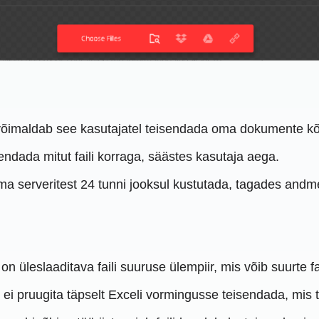
imaldab see kasutajatel teisendada oma dokumente kõikj
ndada mitut faili korraga, säästes kasutaja aega.
ma serveritest 24 tunni jooksul kustutada, tagades andme
n üleslaaditava faili suuruse ülempiir, mis võib suurte f
d ei pruugita täpselt Exceli vormingusse teisendada, mis