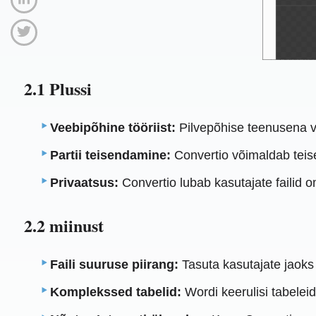
2.1 Plussi
Veebipõhine tööriist:
Pilvepõhise teenusena võ
Partii teisendamine:
Convertio võimaldab teise
Privaatsus:
Convertio lubab kasutajate failid o
2.2 miinust
Faili suuruse piirang:
Tasuta kasutajate jaoks o
Komplekssed tabelid:
Wordi keerulisi tabelei