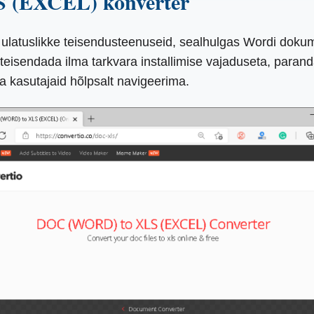
 (EXCEL) konverter
b ulatuslikke teisendusteenuseid, sealhulgas Wordi dokum
 teisendada ilma tarkvara installimise vajaduseta, parand
a kasutajaid hõlpsalt navigeerima.