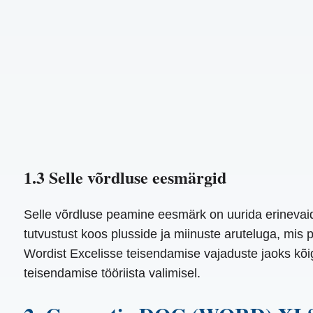
1.3 Selle võrdluse eesmärgid
Selle võrdluse peamine eesmärk on uurida erinevaid 
tutvustust koos plusside ja miinuste aruteluga, mis
Wordist Excelisse teisendamise vajaduste jaoks kõig
teisendamise tööriista valimisel.