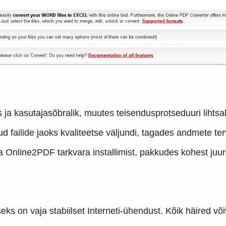
 ja kasutajasõbralik, muutes teisendusprotseduuri lihtsa
tud failide jaoks kvaliteetse väljundi, tagades andmete t
ja Online2PDF tarkvara installimist, pakkudes kohest ju
eks on vaja stabiilset Interneti-ühendust. Kõik häired v