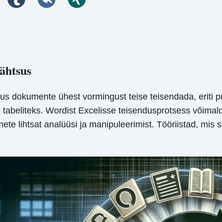
tähtsus
 dokumente ühest vormingust teise teisendada, eriti pr
tabeliteks. Wordist Excelisse teisendusprotsess võimal
 lihtsat analüüsi ja manipuleerimist. Tööriistad, mis