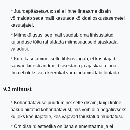
Juurdepääsetavus: selle lihtne lineaarne disain
võimaldab seda malli kasutada kõikidel oskustasemetel
kasutajatel.
Mitmekülgsus: see mall suudab oma lihtsustatud
kujunduse tõttu rahuldada mitmesuguseid ajaskaala
vajadusi.
Kiire kasutamine: selle lihtsus tagab, et kasutajad
saavad kiiresti andmeid sisestada ja ajaskaala luua,
ilma et oleks vaja keerukat vormindamist läbi töötada.
9.2 miinust
Kohandatavuse puudumine: selle disain, kuigi lihtne,
pakub piiratud kohandatavust, mis võib olla negatiivseks
küljeks kasutajatele, kes vajavad täiustatud muudatusi.
Õrn disain: esteetika on üsna elementaarne ja ei