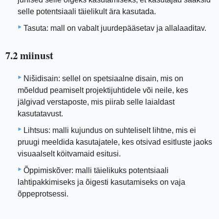
selle potentsiaali täielikult ära kasutada.
Tasuta: mall on vabalt juurdepääsetav ja allalaaditav.
7.2 miinust
Nišidisain: sellel on spetsiaalne disain, mis on
mõeldud peamiselt projektijuhtidele või neile, kes
jälgivad verstaposte, mis piirab selle laialdast
kasutatavust.
Lihtsus: malli kujundus on suhteliselt lihtne, mis ei
pruugi meeldida kasutajatele, kes otsivad esitluste jaoks
visuaalselt köitvamaid esitusi.
Õppimiskõver: malli täielikuks potentsiaali
lahtipakkimiseks ja õigesti kasutamiseks on vaja
õppeprotsessi.