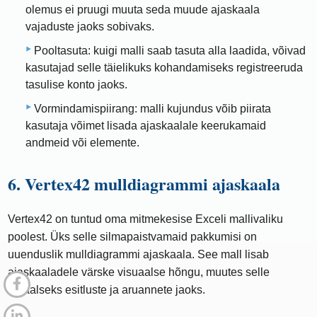
olemus ei pruugi muuta seda muude ajaskaala
vajaduste jaoks sobivaks.
Pooltasuta: kuigi malli saab tasuta alla laadida, võivad
kasutajad selle täielikuks kohandamiseks registreeruda
tasulise konto jaoks.
Vormindamispiirang: malli kujundus võib piirata
kasutaja võimet lisada ajaskaalale keerukamaid
andmeid või elemente.
6. Vertex42 mulldiagrammi ajaskaala
Vertex42 on tuntud oma mitmekesise Exceli mallivaliku
poolest. Üks selle silmapaistvamaid pakkumisi on
uuenduslik mulldiagrammi ajaskaala. See mall lisab
ajaskaaladele värske visuaalse hõngu, muutes selle
ideaalseks esitluste ja aruannete jaoks.