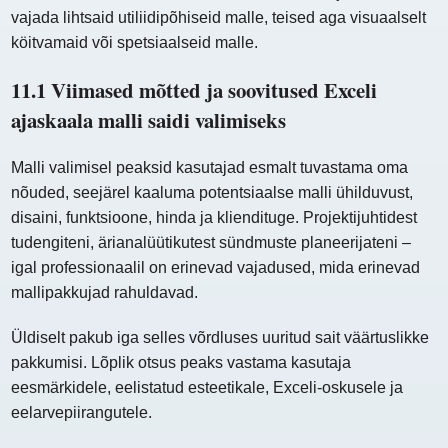
vajada lihtsaid utiliidipõhiseid malle, teised aga visuaalselt
köitvamaid või spetsiaalseid malle.
11.1 Viimased mõtted ja soovitused Exceli
ajaskaala malli saidi valimiseks
Malli valimisel peaksid kasutajad esmalt tuvastama oma
nõuded, seejärel kaaluma potentsiaalse malli ühilduvust,
disaini, funktsioone, hinda ja kliendituge. Projektijuhtidest
tudengiteni, ärianalüütikutest sündmuste planeerijateni –
igal professionaalil on erinevad vajadused, mida erinevad
mallipakkujad rahuldavad.
Üldiselt pakub iga selles võrdluses uuritud sait väärtuslikke
pakkumisi. Lõplik otsus peaks vastama kasutaja
eesmärkidele, eelistatud esteetikale, Exceli-oskusele ja
eelarvepiirangutele.