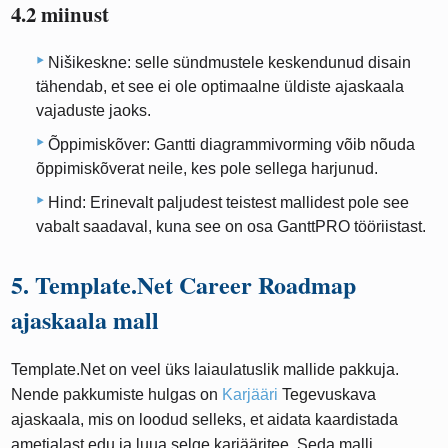
4.2 miinust
Nišikeskne: selle sündmustele keskendunud disain
tähendab, et see ei ole optimaalne üldiste ajaskaala
vajaduste jaoks.
Õppimiskõver: Gantti diagrammivorming võib nõuda
õppimiskõverat neile, kes pole sellega harjunud.
Hind: Erinevalt paljudest teistest mallidest pole see
vabalt saadaval, kuna see on osa GanttPRO tööriistast.
5. Template.Net Career Roadmap
ajaskaala mall
Template.Net on veel üks laiaulatuslik mallide pakkuja.
Nende pakkumiste hulgas on
Karjääri
Tegevuskava
ajaskaala, mis on loodud selleks, et aidata kaardistada
ametialast edu ja luua selge karjääritee. Seda malli