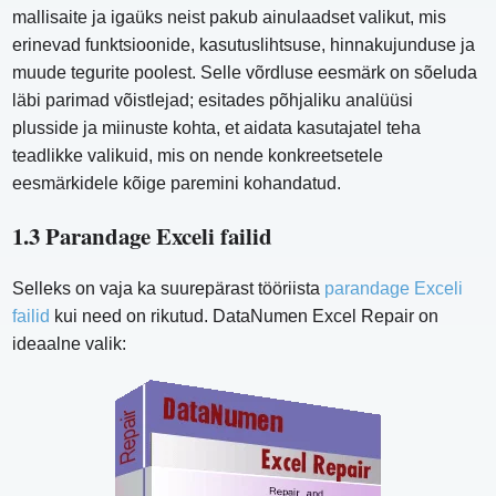
mallisaite ja igaüks neist pakub ainulaadset valikut, mis
erinevad funktsioonide, kasutuslihtsuse, hinnakujunduse ja
muude tegurite poolest. Selle võrdluse eesmärk on sõeluda
läbi parimad võistlejad; esitades põhjaliku analüüsi
plusside ja miinuste kohta, et aidata kasutajatel teha
teadlikke valikuid, mis on nende konkreetsetele
eesmärkidele kõige paremini kohandatud.
1.3 Parandage Exceli failid
Selleks on vaja ka suurepärast tööriista
parandage Exceli
failid
kui need on rikutud. DataNumen Excel Repair on
ideaalne valik: