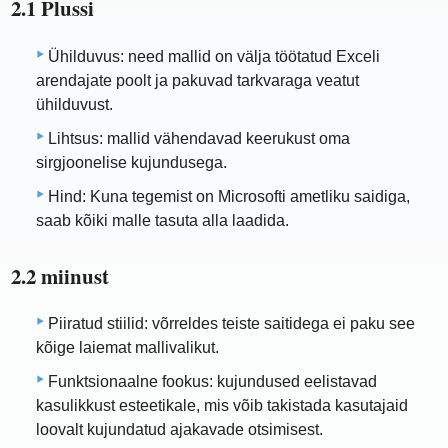
2.1 Plussi
Ühilduvus: need mallid on välja töötatud Exceli
arendajate poolt ja pakuvad tarkvaraga veatut
ühilduvust.
Lihtsus: mallid vähendavad keerukust oma
sirgjoonelise kujundusega.
Hind: Kuna tegemist on Microsofti ametliku saidiga,
saab kõiki malle tasuta alla laadida.
2.2 miinust
Piiratud stiilid: võrreldes teiste saitidega ei paku see
kõige laiemat mallivalikut.
Funktsionaalne fookus: kujundused eelistavad
kasulikkust esteetikale, mis võib takistada kasutajaid
loovalt kujundatud ajakavade otsimisest.