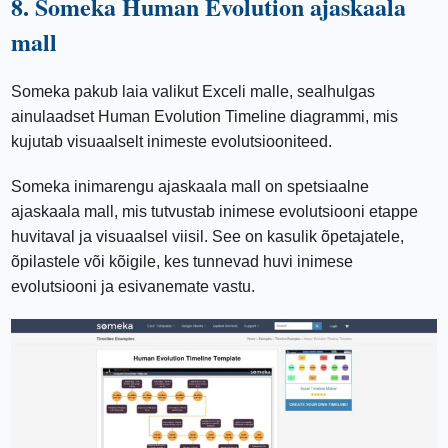
8. Someka Human Evolution ajaskaala
mall
Someka pakub laia valikut Exceli malle, sealhulgas
ainulaadset Human Evolution Timeline diagrammi, mis
kujutab visuaalselt inimeste evolutsiooniteed.
Someka inimarengu ajaskaala mall on spetsiaalne
ajaskaala mall, mis tutvustab inimese evolutsiooni etappe
huvitaval ja visuaalsel viisil. See on kasulik õpetajatele,
õpilastele või kõigile, kes tunnevad huvi inimese
evolutsiooni ja esivanemate vastu.