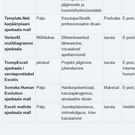
jälgimisele ja
koostööfunktsioonidele
Template.Neti
Palju
Kasutajasõbralik,
Poolvaba
E-post
karjääriplaani
professionaalne disain
ajaskaala mall
Vertex42
Mõõdukas
Diferentseeritud
tasuta
E-posti
mulldiagrammi
lähenemine,
ajaskaala
visuaalsed
apellatsioonid
TrumpExceli
piiratud
Projekti jälgimine,
tasuta
E-post
ajaskaala /
juhendamine
Interne
verstapostitabel
foorum
Excelis
Someka Human
Palju
Hariduspotentsiaal,
Makstud
E-post
Evolution
kasutajakogemus,
ajaskaala mall
ainulaadne disain
Exceli mallide
Palju
Juurdepääsetavus,
tasuta
Veebif
ajaskaala mall
mitmekülgsus, kiire
kasutamine