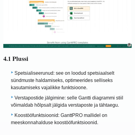
4.1 Plussi
Spetsialiseerunud: see on loodud spetsiaalselt
sündmuste haldamiseks, optimeerides selliseks
kasutamiseks vajalikke funktsioone.
Verstapostide jälgimine: selle Gantti diagrammi stiil
võimaldab hõlpsalt jälgida verstaposte ja tähtaegu.
Koostööfunktsioonid: GanttPRO mallidel on
meeskonnahalduse koostööfunktsioonid.