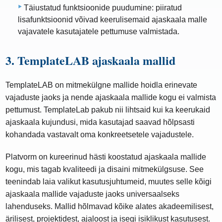
Täiustatud funktsioonide puudumine: piiratud
lisafunktsioonid võivad keerulisemaid ajaskaala malle
vajavatele kasutajatele pettumuse valmistada.
3. TemplateLAB ajaskaala mallid
TemplateLAB on mitmekülgne mallide hoidla erinevate
vajaduste jaoks ja nende ajaskaala mallide kogu ei valmista
pettumust. TemplateLab pakub nii lihtsaid kui ka keerukaid
ajaskaala kujundusi, mida kasutajad saavad hõlpsasti
kohandada vastavalt oma konkreetsetele vajadustele.
Platvorm on kureerinud hästi koostatud ajaskaala mallide
kogu, mis tagab kvaliteedi ja disaini mitmekülgsuse. See
teenindab laia valikut kasutusjuhtumeid, muutes selle kõigi
ajaskaala mallide vajaduste jaoks universaalseks
lahenduseks. Mallid hõlmavad kõike alates akadeemilisest,
ärilisest, projektidest, ajaloost ja isegi isiklikust kasutusest.