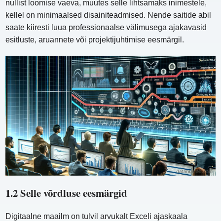
nullist loomise vaeva, muutes selle lihtsamaks inimestele,
kellel on minimaalsed disainiteadmised. Nende saitide abil
saate kiiresti luua professionaalse välimusega ajakavasid
esitluste, aruannete või projektijuhtimise eesmärgil.
1.2 Selle võrdluse eesmärgid
Digitaalne maailm on tulvil arvukalt Exceli ajaskaala