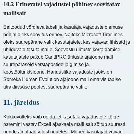
10.2 Erinevatel vajadustel põhinev soovitatav
mallisait
Eeltoodud võrdleva tabeli ja kasutaja vajaduste olemuse
põhjal oleks soovitus erinev. Näiteks Microsoft Timelines
oleks suurepärane valik kasutajatele, kes vajavad lihtsaid ja
ühilduvaid tasuta malle. Seevastu ürituste korraldamise
kasutajatele pakub GanttPRO ürituste ajajoone mall
suurepäraseid verstapostide jälgimise ja
koostööfunktsioone. Hariduslike vajaduste jaoks on
Someka Human Evolution ajajoone mall oma visuaalse
atraktiivsuse poolest suurepärane valik.
11. järeldus
Kokkuvõtteks võib öelda, et kasutaja vajadustele kõige
paremini vastav Exceli ajaskaala malli sait sõltub suuresti
nende ainulaadsetest nõuetest. Mõned kasutajad võivad