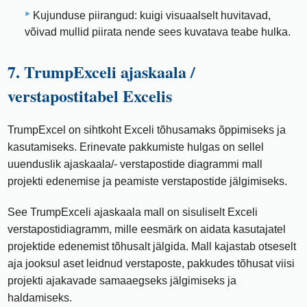
Kujunduse piirangud: kuigi visuaalselt huvitavad,
võivad mullid piirata nende sees kuvatava teabe hulka.
7. TrumpExceli ajaskaala /
verstapostitabel Excelis
TrumpExcel on sihtkoht Exceli tõhusamaks õppimiseks ja
kasutamiseks. Erinevate pakkumiste hulgas on sellel
uuenduslik ajaskaala/- verstapostide diagrammi mall
projekti edenemise ja peamiste verstapostide jälgimiseks.
See TrumpExceli ajaskaala mall on sisuliselt Exceli
verstapostidiagramm, mille eesmärk on aidata kasutajatel
projektide edenemist tõhusalt jälgida. Mall kajastab otseselt
aja jooksul aset leidnud verstaposte, pakkudes tõhusat viisi
projekti ajakavade samaaegseks jälgimiseks ja
haldamiseks.