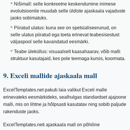
Nišimall: selle konkreetne keskendumine inimese
evolutsioonile muudab selle üldiste ajaskaala vajaduste
jaoks sobimatuks.
Piiratud ulatus: kuna see on spetsialiseerunud, on
selle ulatus piiratud ega toeta erinevat teabesisestust
väljaspool selle kavandatud eesmärki.
Teabe üleküllus: visuaalselt kaasahaarav, võib malli
struktuur kasutajaid, kes pole teemaga kursis, koormata.
9. Exceli mallide ajaskaala mall
ExcelTemplates.net pakub laia valikut Exceli malle
erinevateks eesmärkideks, sealhulgas standardset ajajoone
malli, mis on lihtne ja hõlpsasti kasutatav ning sobib paljude
rakenduste jaoks.
ExcelTemplates.neti ajaskaala mall on põhiline