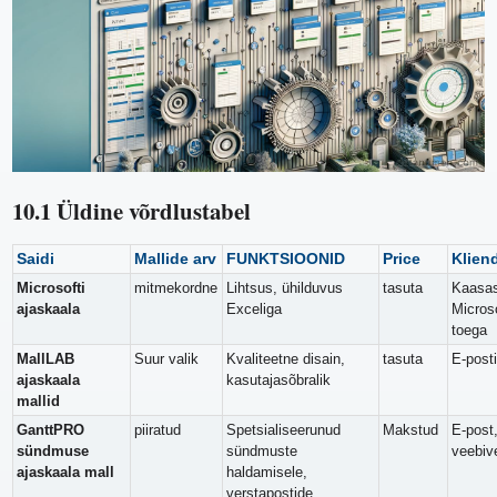
10.1 Üldine võrdlustabel
Saidi
Mallide arv
FUNKTSIOONID
Price
Kliend
Microsofti
mitmekordne
Lihtsus, ühilduvus
tasuta
Kaasa
ajaskaala
Exceliga
Microso
toega
MallLAB
Suur valik
Kvaliteetne disain,
tasuta
E-posti
ajaskaala
kasutajasõbralik
mallid
GanttPRO
piiratud
Spetsialiseerunud
Makstud
E-post
sündmuse
sündmuste
veebiv
ajaskaala mall
haldamisele,
verstapostide