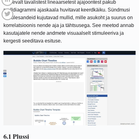
Erinevalt tavalistest lineaarsetest ajajoontest pakub
mulldiagrammi ajaskaala huvitavat keerdkäiku. Sündmusi
või ülesandeid kujutavad mullid, mille asukoht ja suurus on
korrelatsioonis nende aja ja tähtsusega. See meetod annab
kasutajatele nende andmete visuaalselt stimuleeriva ja
kergesti seeditava esituse.
6.1 Plussi