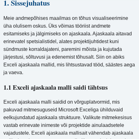
1. Sissejuhatus
Meie andmepõhises maailmas on tõhus visualiseerimine
üha olulisem oskus. Üks võimas tööriist andmete
esitamiseks ja jälgimiseks on ajaskaala. Ajaskaala aitavad
erinevatel spetsialistidel, alates projektijuhtidest kuni
sündmuste korraldajateni, paremini mõista ja kujutada
järjestusi, sõltuvusi ja edenemist tõhusalt. Siin on abiks
Exceli ajaskaala mallid, mis lihtsustavad tööd, säästes aega
ja vaeva.
1.1 Exceli ajaskaala malli saidi tähtsus
Exceli ajaskaala malli saidid on võrguplatvormid, mis
pakuvad mitmesuguseid Microsoft Exceliga ühilduvaid
eelkujundatud ajaskaala struktuure. Valikute mitmekesisus
vastab erinevate inimeste või projektide ainulaadsetele
vajadustele. Exceli ajaskaala mallisait vähendab ajaskaala