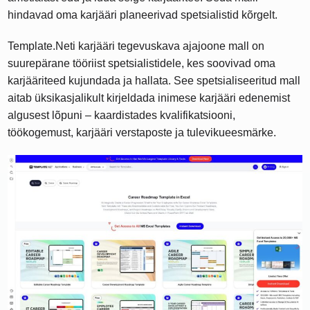
hindavad oma karjääri planeerivad spetsialistid kõrgelt.
Template.Neti karjääri tegevuskava ajajoone mall on
suurepärane tööriist spetsialistidele, kes soovivad oma
karjääriteed kujundada ja hallata. See spetsialiseeritud mall
aitab üksikasjalikult kirjeldada inimese karjääri edenemist
algusest lõpuni – kaardistades kvalifikatsiooni,
töökogemust, karjääri verstaposte ja tulevikueesmärke.