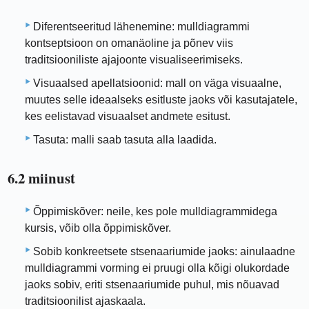
Diferentseeritud lähenemine: mulldiagrammi
kontseptsioon on omanäoline ja põnev viis
traditsiooniliste ajajoonte visualiseerimiseks.
Visuaalsed apellatsioonid: mall on väga visuaalne,
muutes selle ideaalseks esitluste jaoks või kasutajatele,
kes eelistavad visuaalset andmete esitust.
Tasuta: malli saab tasuta alla laadida.
6.2 miinust
Õppimiskõver: neile, kes pole mulldiagrammidega
kursis, võib olla õppimiskõver.
Sobib konkreetsete stsenaariumide jaoks: ainulaadne
mulldiagrammi vorming ei pruugi olla kõigi olukordade
jaoks sobiv, eriti stsenaariumide puhul, mis nõuavad
traditsioonilist ajaskaala.