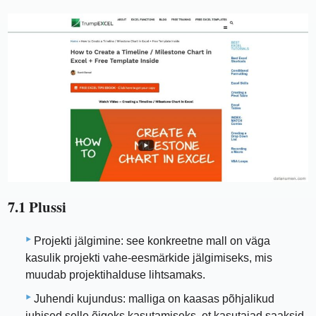
7.1 Plussi
Projekti jälgimine: see konkreetne mall on väga
kasulik projekti vahe-eesmärkide jälgimiseks, mis
muudab projektihalduse lihtsamaks.
Juhendi kujundus: malliga on kaasas põhjalikud
juhised selle õigeks kasutamiseks, et kasutajad saaksid