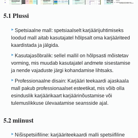
5.1 Plussi
Spetsiaalne mall: spetsiaalselt karjäärijuhtimiseks
loodud mall aitab kasutajatel hõlpsalt oma karjääriteed
kaardistada ja jälgida.
Kasutajasõbralik: sellel mallil on hõlpsasti mõistetav
vorming, mis muudab kasutajatel andmete sisestamise
ja nende vajaduste järgi kohandamise lihtsaks.
Professionaalne disain: Karjääri teekaardi ajaskaala
mall pakub professionaalset esteetikat, mis võib olla
esinduslik karjäärikaart karjäärinõustamise või
tulemuslikkuse ülevaatamise seansside ajal.
5.2 miinust
Nišispetsiifiline: karjääriteekaardi malli spetsiifiline