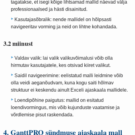
tagatakse, et isegi kõige lihtsamad mallid näevad välja
professionaalsed ja hästi disainitud.
Kasutajasõbralik: nende mallidel on hõlpsasti
navigeeritav vorming ja neid on lihtne kohandada.
3.2 miinust
Valdav valik: lai valik valikuvõimalusi võib olla
hirmutav kasutajatele, kes otsivad kiiret valikut.
Saidil navigeerimine: eelistatud malli leidmine võib
olla veidi aeganõudvam, kuna kogu saiti hõlmav
struktuur ei keskendu ainult Exceli ajaskaala mallidele.
Loendipõhine paigutus: mallid on esitatud
loendivormingus, mis võib kujunduste vaatamise ja
võrdlemise pisut raskendada.
4. GanttPRO sündmuse ajaskaala mall