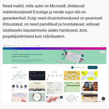
Need mallid, mille autor on Microsoft, ühilduvad
märkimisväärselt Exceliga ja nende sujuv töö on
garanteeritud. Kuigi need disainilahendused on peamiselt
lihtsustatud, on need paindlikud ja hooldatavad, sobivad
laialdaseks kasutamiseks alates haridusest, ärist,
projektijuhtimisest kuni nišinõueteni.