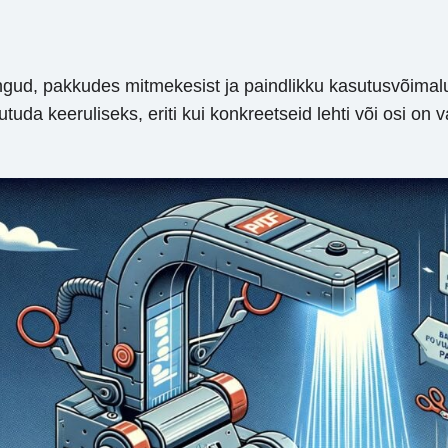
d, pakkudes mitmekesist ja paindlikku kasutusvõimalust
a keeruliseks, eriti kui konkreetseid lehti või osi on va