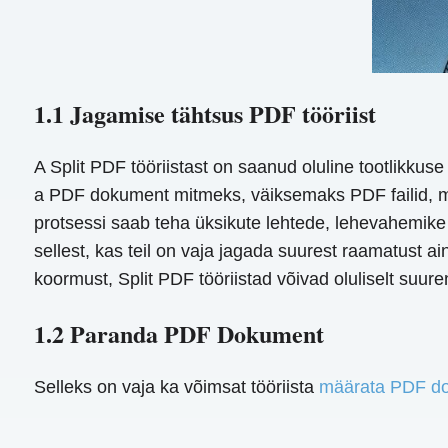
1.1 Jagamise tähtsus PDF tööriist
A Split PDF tööriistast on saanud oluline tootlikkus
a PDF dokument mitmeks, väiksemaks PDF failid, m
protsessi saab teha üksikute lehtede, lehevahemike v
sellest, kas teil on vaja jagada suurest raamatust 
koormust, Split PDF tööriistad võivad oluliselt suur
1.2 Paranda PDF Dokument
Selleks on vaja ka võimsat tööriista
määrata PDF d