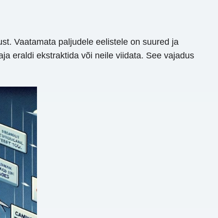
. Vaatamata paljudele eelistele on suured ja
ja eraldi ekstraktida või neile viidata. See vajadus