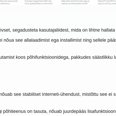
ivset, segadusteta kasutajaliidest, mida on lihtne hallata 
i nõua see allalaadimist ega installimist ning sellele p
tamist koos põhifunktsioonidega, pakkudes säästlikku l
õuab see stabiilset Interneti-ühendust, mistõttu see ei
i põhiteenus on tasuta, nõuab juurdepääs lisafunktsiooni