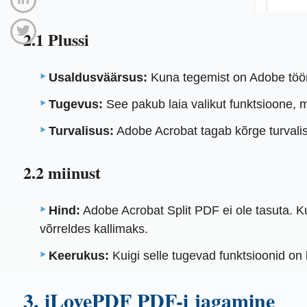
2.1 Plussi
Usaldusväärsus:
Kuna tegemist on Adobe tööri
Tugevus:
See pakub laia valikut funktsioone, m
Turvalisus:
Adobe Acrobat tagab kõrge turvalisu
2.2 miinust
Hind:
Adobe Acrobat Split PDF ei ole tasuta. Ku
võrreldes kallimaks.
Keerukus:
Kuigi selle tugevad funktsioonid on 
3. iLovePDF PDF-i jagamine