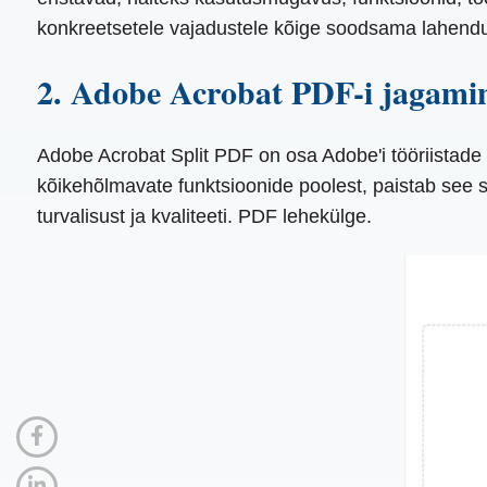
konkreetsetele vajadustele kõige soodsama lahend
2. Adobe Acrobat PDF-i jagami
Adobe Acrobat Split PDF on osa Adobe'i tööriistade
kõikehõlmavate funktsioonide poolest, paistab see s
turvalisust ja kvaliteeti. PDF lehekülge.