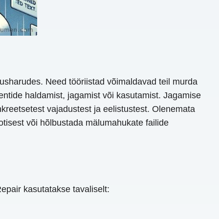
stusharudes. Need tööriistad võimaldavad teil murda
tide haldamist, jagamist või kasutamist. Jagamise
nkreetsetest vajadustest ja eelistustest. Olenemata
aotisest või hõlbustada mälumahukate failide
air kasutatakse tavaliselt: