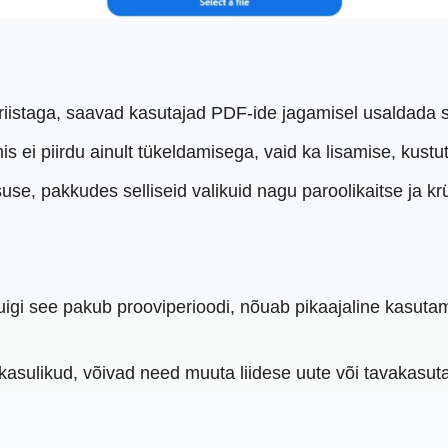
istaga, saavad kasutajad PDF-ide jagamisel usaldada sel
is ei piirdu ainult tükeldamisega, vaid ka lisamise, kus
se, pakkudes selliseid valikuid nagu paroolikaitse ja kr
igi see pakub prooviperioodi, nõuab pikaajaline kasutami
kasulikud, võivad need muuta liidese uute või tavakasuta