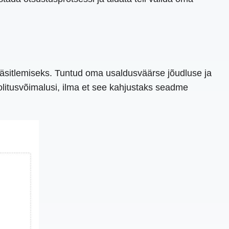
käsitlemiseks. Tuntud oma usaldusväärse jõudluse ja
olitusvõimalusi, ilma et see kahjustaks seadme