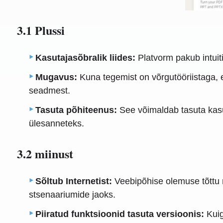
3.1 Plussi
Kasutajasõbralik liides:
Platvorm pakub intuiti
Mugavus:
Kuna tegemist on võrgutööriistaga, e
seadmest.
Tasuta põhiteenus:
See võimaldab tasuta kasu
ülesanneteks.
3.2 miinust
Sõltub Internetist:
Veebipõhise olemuse tõttu n
stsenaariumide jaoks.
Piiratud funktsioonid tasuta versioonis:
Kuig