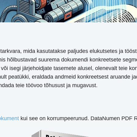
e tarkvara, mida kasutatakse paljudes elukutsetes ja töö
is hõlbustavad suurema dokumendi konkreetsete segmen
õi isegi järjehoidjate tasemete alusel, olenevalt teie ko
ainult peatükki, eraldada andmeid konkreetsest aruande j
endada teie töövoo tõhusust ja mugavust.
okument
kui see on korrumpeerunud. DataNumen PDF Rep