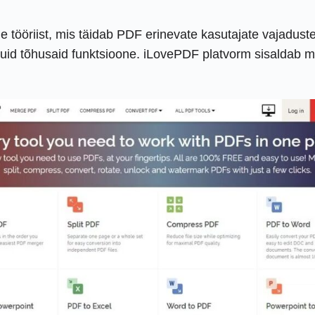
e tööriist, mis täidab PDF erinevate kasutajate vajadust
kuid tõhusaid funktsioone. iLovePDF platvorm sisaldab mi