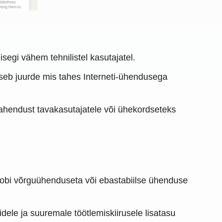
isegi vähem tehnilistel kasutajatel.
ääseb juurde mis tahes Interneti-ühendusega
ahendust tavakasutajatele või ühekordseteks
 sobi võrguühenduseta või ebastabiilse ühenduse
dele ja suuremale töötlemiskiirusele lisatasu