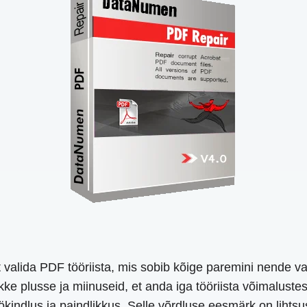
t valida PDF tööriista, mis sobib kõige paremini nende v
ikke plusse ja miinuseid, et anda iga tööriista võimaluste
kindlus ja paindlikkus. Selle võrdluse eesmärk on lihtsus