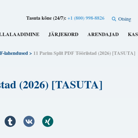
Tasuta kõne (24/7):
+1 (800) 998-8826
Otsing
LLALAADIMINE
JÄRJEKORD
ARENDAJAD
KAS
F-lahendused
>
11 Parim Split PDF Tööriistad (2026) [TASUTA]
istad (2026) [TASUTA]