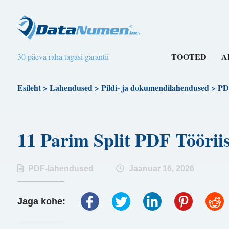
TOOTED
A
30 päeva raha tagasi garantii
Esileht
>
Lahendused
>
Pildi- ja dokumendilahendused
>
PD
11 Parim Split PDF Tööri
PDF-lahendused
Jaanuar 16, 2026
Jaga kohe: