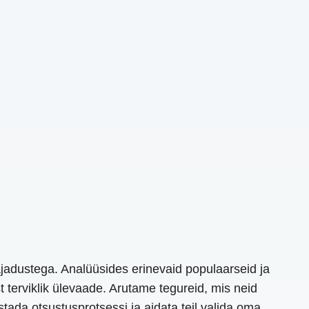
ajadustega. Analüüsides erinevaid populaarseid ja
st terviklik ülevaade. Arutame tegureid, mis neid
tada otsustusprotsessi ja aidata teil valida oma