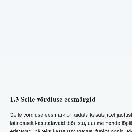
1.3 Selle võrdluse eesmärgid
Selle võrdluse eesmärk on aidata kasutajatel jaotus
laialdaselt kasutatavaid tööriistu, uurime nende lõpl
eristavad, näiteks kasutusmugavus, funktsioonid, töö