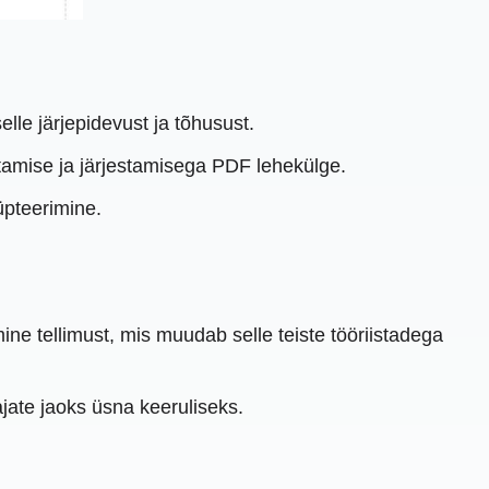
le järjepidevust ja tõhusust.
tutamise ja järjestamisega PDF lehekülge.
üpteerimine.
ne tellimust, mis muudab selle teiste tööriistadega
jate jaoks üsna keeruliseks.