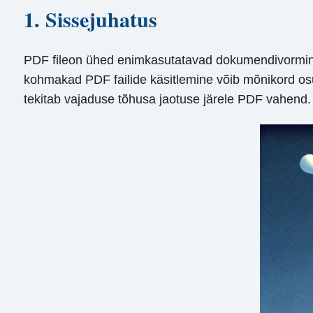
1. Sissejuhatus
PDF fileon ühed enimkasutatavad dokumendivormingu
kohmakad PDF failide käsitlemine võib mõnikord osutud
tekitab vajaduse tõhusa jaotuse järele PDF vahend.