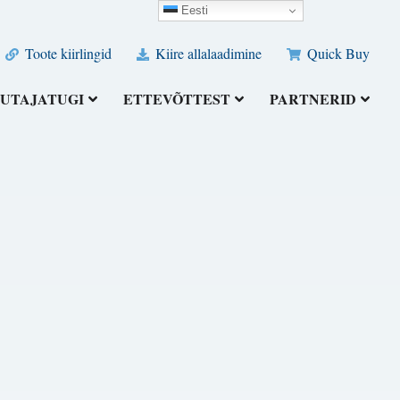
Eesti
Toote kiirlingid
Kiire allalaadimine
Quick Buy
UTAJATUGI
ETTEVÕTTEST
PARTNERID