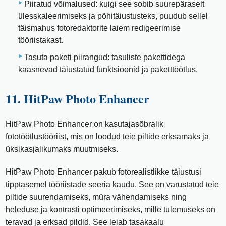
Piiratud võimalused: kuigi see sobib suurepäraselt
ülesskaleerimiseks ja põhitäiustusteks, puudub sellel
täismahus fotoredaktorite laiem redigeerimise
tööriistakast.
Tasuta paketi piirangud: tasuliste pakettidega
kaasnevad täiustatud funktsioonid ja paketttöötlus.
11. HitPaw Photo Enhancer
HitPaw Photo Enhancer on kasutajasõbralik
fototöötlustööriist, mis on loodud teie piltide erksamaks ja
üksikasjalikumaks muutmiseks.
HitPaw Photo Enhancer pakub fotorealistlikke täiustusi
tipptasemel tööriistade seeria kaudu. See on varustatud teie
piltide suurendamiseks, müra vähendamiseks ning
heleduse ja kontrasti optimeerimiseks, mille tulemuseks on
teravad ja erksad pildid. See leiab tasakaalu