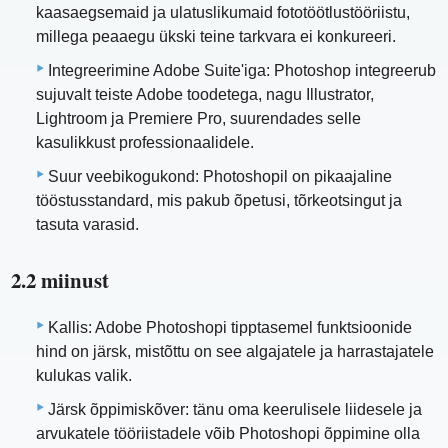
kaasaegsemaid ja ulatuslikumaid fototöötlustööriistu,
millega peaaegu ükski teine ​​tarkvara ei konkureeri.
Integreerimine Adobe Suite'iga: Photoshop integreerub
sujuvalt teiste Adobe toodetega, nagu Illustrator,
Lightroom ja Premiere Pro, suurendades selle
kasulikkust professionaalidele.
Suur veebikogukond: Photoshopil on pikaajaline
tööstusstandard, mis pakub õpetusi, tõrkeotsingut ja
tasuta varasid.
2.2 miinust
Kallis: Adobe Photoshopi tipptasemel funktsioonide
hind on järsk, mistõttu on see algajatele ja harrastajatele
kulukas valik.
Järsk õppimiskõver: tänu oma keerulisele liidesele ja
arvukatele tööriistadele võib Photoshopi õppimine olla