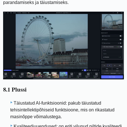
parandamiseks ja täiustamiseks.
8.1 Plussi
Täiustatud AI-funktsioonid: pakub täiustatud
tehisintellektipõhiseid funktsioone, mis on rikastatud
masinõppe võimalustega.
Kvaliteediuuendused: on eriti vilunud piltide kvaliteedi