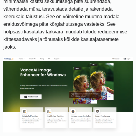
minimaalse käsitsi sekkumisega pilte suurendada,
vähendada müra, teravustada detaile ja rakendada
keerukaid täiustusi. See on võimeline muutma madala
eraldusvõimega pilte kõrglahutusega vasteteks. See
hõlpsasti kasutatav tarkvara muudab fotode redigeerimise
kättesaadavaks ja tõhusaks kõikide kasutajatasemete
jaoks.