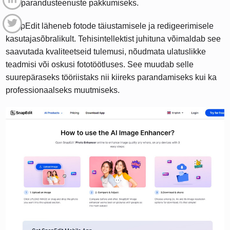
pildiparandusteenuste pakkumiseks.
SnapEdit läheneb fotode täiustamisele ja redigeerimisele
kasutajasõbralikult. Tehisintellektist juhituna võimaldab see
saavutada kvaliteetseid tulemusi, nõudmata ulatuslikke
teadmisi või oskusi fototöötluses. See muudab selle
suurepäraseks tööriistaks nii kiireks parandamiseks kui ka
professionaalseks muutmiseks.