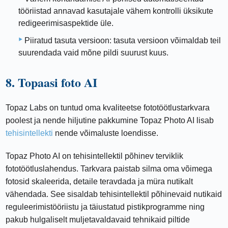
tööriistad annavad kasutajale vähem kontrolli üksikute
redigeerimisaspektide üle.
Piiratud tasuta versioon: tasuta versioon võimaldab teil
suurendada vaid mõne pildi suurust kuus.
8. Topaasi foto AI
Topaz Labs on tuntud oma kvaliteetse fototöötlustarkvara
poolest ja nende hiljutine pakkumine Topaz Photo AI lisab
tehisintellekti
nende võimaluste loendisse.
Topaz Photo AI on tehisintellektil põhinev terviklik
fototöötluslahendus. Tarkvara paistab silma oma võimega
fotosid skaleerida, detaile teravdada ja müra nutikalt
vähendada. See sisaldab tehisintellektil põhinevaid nutikaid
reguleerimistööriistu ja täiustatud pistikprogramme ning
pakub hulgaliselt muljetavaldavaid tehnikaid piltide