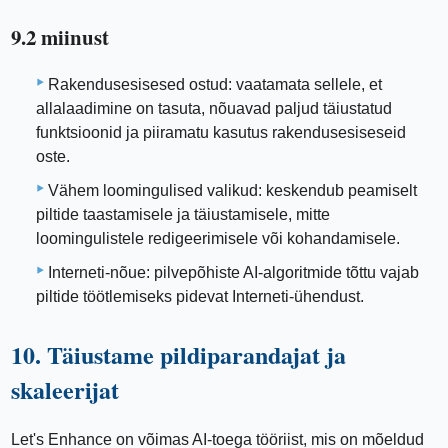
9.2 miinust
Rakendusesisesed ostud: vaatamata sellele, et
allalaadimine on tasuta, nõuavad paljud täiustatud
funktsioonid ja piiramatu kasutus rakendusesiseseid
oste.
Vähem loomingulised valikud: keskendub peamiselt
piltide taastamisele ja täiustamisele, mitte
loomingulistele redigeerimisele või kohandamisele.
Interneti-nõue: pilvepõhiste AI-algoritmide tõttu vajab
piltide töötlemiseks pidevat Interneti-ühendust.
10. Täiustame pildiparandajat ja
skaleerijat
Let's Enhance on võimas AI-toega tööriist, mis on mõeldud