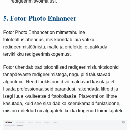
redigeerimisvõimalusi.
5. Fotor Photo Enhancer
Fotor Photo Enhancer on mitmetahuline
fototöötluslahendus, mis koondab laia valiku
redigeerimistööriistu, malle ja eriefekte, et pakkuda
terviklikku redigeerimiskogemust.
Fotor ühendab traditsioonilised redigeerimisfunktsioonid
tänapäevaste redigeerimistega, nagu pilti täiustavad
algoritmid. Need funktsioonid võimaldavad kasutajatel
lisada professionaalseid parandusi, rakendada filtreid ja
isegi luua kvaliteetseid fotokollaaže. Platvormi on lihtne
kasutada, kuid see sisaldab ka keerukamaid funktsioone,
mis on mõeldud nii algajatele kui ka kogenud toimetajatele.