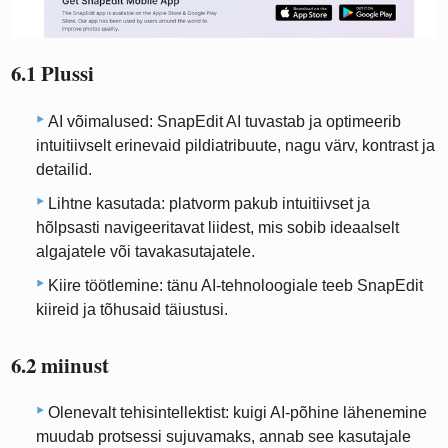
6.1 Plussi
AI võimalused: SnapEdit AI tuvastab ja optimeerib
intuitiivselt erinevaid pildiatribuute, nagu värv, kontrast ja
detailid.
Lihtne kasutada: platvorm pakub intuitiivset ja
hõlpsasti navigeeritavat liidest, mis sobib ideaalselt
algajatele või tavakasutajatele.
Kiire töötlemine: tänu AI-tehnoloogiale teeb SnapEdit
kiireid ja tõhusaid täiustusi.
6.2 miinust
Olenevalt tehisintellektist: kuigi AI-põhine lähenemine
muudab protsessi sujuvamaks, annab see kasutajale