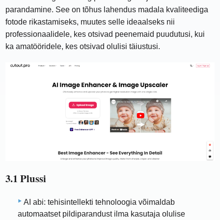
parandamine. See on tõhus lahendus madala kvaliteediga
fotode rikastamiseks, muutes selle ideaalseks nii
professionaalidele, kes otsivad peenemaid puudutusi, kui
ka amatööridele, kes otsivad olulisi täiustusi.
3.1 Plussi
AI abi: tehisintellekti tehnoloogia võimaldab
automaatset pildiparandust ilma kasutaja olulise