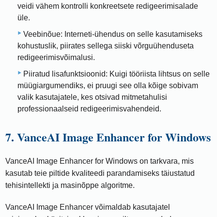
veidi vähem kontrolli konkreetsete redigeerimisalade
üle.
Veebinõue: Interneti-ühendus on selle kasutamiseks
kohustuslik, piirates sellega siiski võrguühenduseta
redigeerimisvõimalusi.
Piiratud lisafunktsioonid: Kuigi tööriista lihtsus on selle
müügiargumendiks, ei pruugi see olla kõige sobivam
valik kasutajatele, kes otsivad mitmetahulisi
professionaalseid redigeerimisvahendeid.
7. VanceAI Image Enhancer for Windows
VanceAI Image Enhancer for Windows on tarkvara, mis
kasutab teie piltide kvaliteedi parandamiseks täiustatud
tehisintellekti ja masinõppe algoritme.
VanceAI Image Enhancer võimaldab kasutajatel