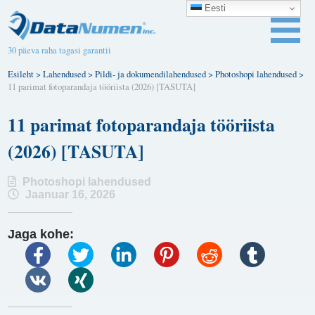
Eesti
30 päeva raha tagasi garantii
Esileht
>
Lahendused
>
Pildi- ja dokumendilahendused
>
Photoshopi lahendused
>
11 parimat fotoparandaja tööriista (2026) [TASUTA]
11 parimat fotoparandaja tööriista
(2026) [TASUTA]
Photoshopi lahendused
Jaanuar 16, 2026
Jaga kohe: