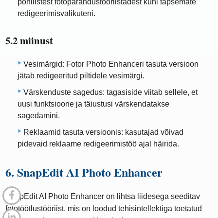
põhilistest fotoparandustööriistadest kuni täpsemate
redigeerimisvalikuteni.
5.2 miinust
Vesimärgid: Fotor Photo Enhanceri tasuta versioon
jätab redigeeritud piltidele vesimärgi.
Värskenduste sagedus: tagasiside viitab sellele, et
uusi funktsioone ja täiustusi värskendatakse
sagedamini.
Reklaamid tasuta versioonis: kasutajad võivad
pidevaid reklaame redigeerimistöö ajal häirida.
6. SnapEdit AI Photo Enhancer
SnapEdit AI Photo Enhancer on lihtsa liidesega seeditav
fototöötlustööriist, mis on loodud tehisintellektiga toetatud