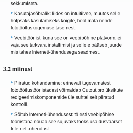
sekkumiseta.
Kasutajasõbralik: liides on intuitiivne, muutes selle
hõlpsaks kasutamiseks kõigile, hoolimata nende
fototöötluskogemuse tasemest.
Veebitööriist: kuna see on veebipõhine platvorm, ei
vaja see tarkvara installimist ja sellele pääseb juurde
mis tahes Interneti-ühendusega seadmest.
3.2 miinust
Piiratud kohandamine: erinevalt tugevamatest
fototöötlustööriistadest võimaldab Cutout.pro üksikute
redigeerimiskomponentide üle suhteliselt piiratud
kontrolli.
Sõltub Interneti-ühendusest: täiesti veebipõhise
tööriistana nõuab see sujuvaks tööks usaldusväärset
Interneti-ühendust.