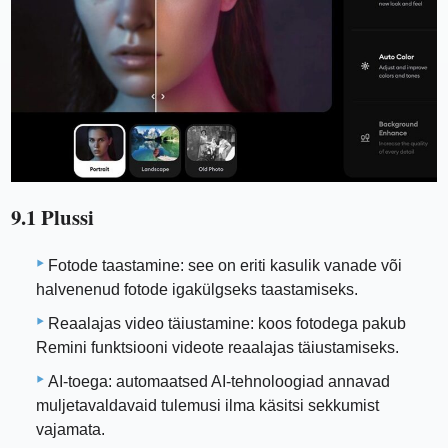
9.1 Plussi
Fotode taastamine: see on eriti kasulik vanade või
halvenenud fotode igakülgseks taastamiseks.
Reaalajas video täiustamine: koos fotodega pakub
Remini funktsiooni videote reaalajas täiustamiseks.
AI-toega: automaatsed AI-tehnoloogiad annavad
muljetavaldavaid tulemusi ilma käsitsi sekkumist
vajamata.