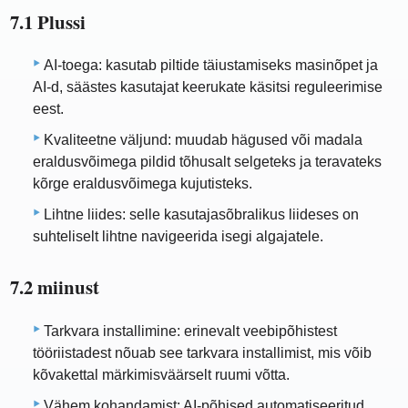
7.1 Plussi
AI-toega: kasutab piltide täiustamiseks masinõpet ja
AI-d, säästes kasutajat keerukate käsitsi reguleerimise
eest.
Kvaliteetne väljund: muudab hägused või madala
eraldusvõimega pildid tõhusalt selgeteks ja teravateks
kõrge eraldusvõimega kujutisteks.
Lihtne liides: selle kasutajasõbralikus liideses on
suhteliselt lihtne navigeerida isegi algajatele.
7.2 miinust
Tarkvara installimine: erinevalt veebipõhistest
tööriistadest nõuab see tarkvara installimist, mis võib
kõvakettal märkimisväärselt ruumi võtta.
Vähem kohandamist: AI-põhised automatiseeritud