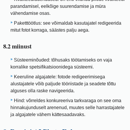
parandamisel, eelkõige suurendamise ja müra
vähendamise osas.
Paketttöötlus: see võimaldab kasutajatel redigeerida
mitut fotot korraga, säästes palju aega.
8.2 miinust
Süsteeminõuded: tõhusaks töötamiseks on vaja
korralike spetsifikatsioonidega süsteemi.
Keeruline algajatele: fotode redigeerimisega
alustajatele võib paljude tööriistade ja seadete tõttu
alguses olla raske navigeerida.
Hind: võrreldes konkureeriva tarkvaraga on see oma
hinnakujunduselt arenenud, muutes selle harrastajatele
ja algajatele vähem kättesaadavaks.