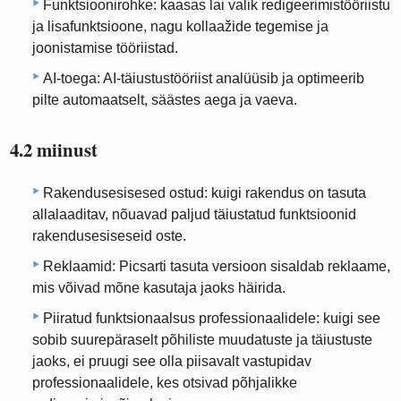
Funktsioonirohke: kaasas lai valik redigeerimistööriistu
ja lisafunktsioone, nagu kollaažide tegemise ja
joonistamise tööriistad.
AI-toega: AI-täiustustööriist analüüsib ja optimeerib
pilte automaatselt, säästes aega ja vaeva.
4.2 miinust
Rakendusesisesed ostud: kuigi rakendus on tasuta
allalaaditav, nõuavad paljud täiustatud funktsioonid
rakendusesiseseid oste.
Reklaamid: Picsarti tasuta versioon sisaldab reklaame,
mis võivad mõne kasutaja jaoks häirida.
Piiratud funktsionaalsus professionaalidele: kuigi see
sobib suurepäraselt põhiliste muudatuste ja täiustuste
jaoks, ei pruugi see olla piisavalt vastupidav
professionaalidele, kes otsivad põhjalikke