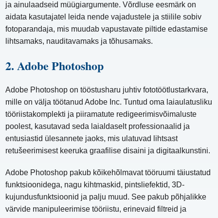
ja ainulaadseid müügiargumente. Võrdluse eesmärk on
aidata kasutajatel leida nende vajadustele ja stiilile sobiv
fotoparandaja, mis muudab vapustavate piltide edastamise
lihtsamaks, nauditavamaks ja tõhusamaks.
2. Adobe Photoshop
Adobe Photoshop on tööstusharu juhtiv fototöötlustarkvara,
mille on välja töötanud Adobe Inc. Tuntud oma laiaulatusliku
tööriistakomplekti ja piiramatute redigeerimisvõimaluste
poolest, kasutavad seda laialdaselt professionaalid ja
entusiastid ülesannete jaoks, mis ulatuvad lihtsast
retušeerimisest keeruka graafilise disaini ja digitaalkunstini.
Adobe Photoshop pakub kõikehõlmavat tööruumi täiustatud
funktsioonidega, nagu kihtmaskid, pintsliefektid, 3D-
kujundusfunktsioonid ja palju muud. See pakub põhjalikke
värvide manipuleerimise tööriistu, erinevaid filtreid ja