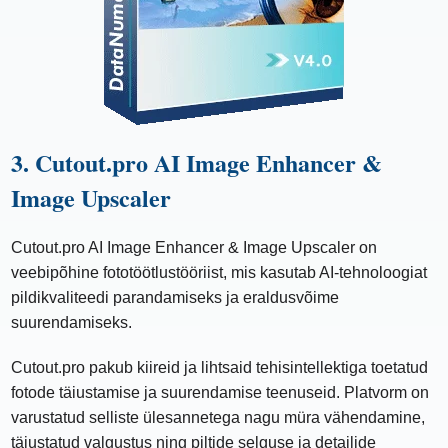
3. Cutout.pro AI Image Enhancer &
Image Upscaler
Cutout.pro AI Image Enhancer & Image Upscaler on
veebipõhine fototöötlustööriist, mis kasutab AI-tehnoloogiat
pildikvaliteedi parandamiseks ja eraldusvõime
suurendamiseks.
Cutout.pro pakub kiireid ja lihtsaid tehisintellektiga toetatud
fotode täiustamise ja suurendamise teenuseid. Platvorm on
varustatud selliste ülesannetega nagu müra vähendamine,
täiustatud valgustus ning piltide selguse ja detailide