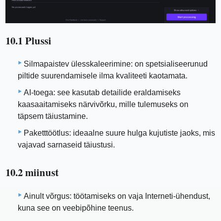
10.1 Plussi
Silmapaistev ülesskaleerimine: on spetsialiseerunud
piltide suurendamisele ilma kvaliteeti kaotamata.
AI-toega: see kasutab detailide eraldamiseks
kaasaaitamiseks närvivõrku, mille tulemuseks on
täpsem täiustamine.
Paketttöötlus: ideaalne suure hulga kujutiste jaoks, mis
vajavad sarnaseid täiustusi.
10.2 miinust
Ainult võrgus: töötamiseks on vaja Interneti-ühendust,
kuna see on veebipõhine teenus.