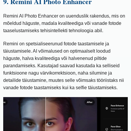
9. Remini AI Photo Enhancer
Remini AI Photo Enhancer on uuenduslik rakendus, mis on
mõeldud häguste, madala kvaliteediga või vanade fotode
taaselustamiseks tehisintellekti tehnoloogia abil.
Remini on spetsialiseerunud fotode taastamisele ja
täiustamisele. AI võimalused on optimaalselt loodud
häguste, halva kvaliteediga või halvenenud piltide
parandamiseks. Kasutajad saavad kasutada ka selliseid
funktsioone nagu värvikorrektsioon, naha silumine ja
detailide täiustamine, muutes selle võimsaks tööriistaks nii
vanade fotode taastamiseks kui ka selfie täiustamiseks.