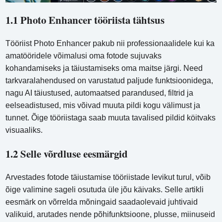
1.1 Photo Enhancer tööriista tähtsus
Tööriist Photo Enhancer pakub nii professionaalidele kui ka
amatööridele võimalusi oma fotode sujuvaks
kohandamiseks ja täiustamiseks oma maitse järgi. Need
tarkvaralahendused on varustatud paljude funktsioonidega,
nagu AI täiustused, automaatsed parandused, filtrid ja
eelseadistused, mis võivad muuta pildi kogu välimust ja
tunnet. Õige tööriistaga saab muuta tavalised pildid köitvaks
visuaaliks.
1.2 Selle võrdluse eesmärgid
Arvestades fotode täiustamise tööriistade levikut turul, võib
õige valimine sageli osutuda üle jõu käivaks. Selle artikli
eesmärk on võrrelda mõningaid saadaolevaid juhtivaid
valikuid, arutades nende põhifunktsioone, plusse, miinuseid