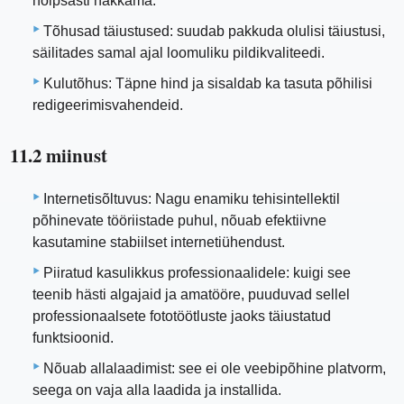
hõlpsasti hakkama.
Tõhusad täiustused: suudab pakkuda olulisi täiustusi,
säilitades samal ajal loomuliku pildikvaliteedi.
Kulutõhus: Täpne hind ja sisaldab ka tasuta põhilisi
redigeerimisvahendeid.
11.2 miinust
Internetisõltuvus: Nagu enamiku tehisintellektil
põhinevate tööriistade puhul, nõuab efektiivne
kasutamine stabiilset internetiühendust.
Piiratud kasulikkus professionaalidele: kuigi see
teenib hästi algajaid ja amatööre, puuduvad sellel
professionaalsete fototöötluste jaoks täiustatud
funktsioonid.
Nõuab allalaadimist: see ei ole veebipõhine platvorm,
seega on vaja alla laadida ja installida.