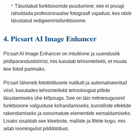
Täiustatud funktsioonide puudumine: see ei pruugi
rahuldada professionaalse fotograafi vajadusi, kes otsib
täiustatud redigeerimisfunktsioone.
4. Picsart AI Image Enhancer
Picsart AI Image Enhancer on intuitiivne ja uuenduslik
pildiparandustööriist, mis kasutab tehisintellekti, et muuta
teie fotod parimaks.
Picsart läheneb fototöötlusele nutikalt ja automatiseeritud
viisil, kasutades tehisintellekti tehnoloogiat piltide
täiustamiseks ühe klõpsuga. See on täis mitmesuguseid
funktsioone valgustuse kohandamiseks, kunstiliste efektide
rakendamiseks ja soovimatute elementide eemaldamiseks.
Lisaks sisaldab see kleebiste, mallide ja filtrite kogu, mis
aitab loomingulist pilditöötlust.