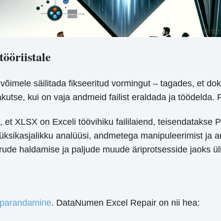
ööriistale
võimele säilitada fikseeritud vormingut – tagades, et 
utse, kui on vaja andmeid failist eraldada ja töödelda. P
 et XLSX on Exceli töövihiku faililaiend, teisendatakse 
üksikasjalikku analüüsi, andmetega manipuleerimist ja a
rude haldamise ja paljude muude äriprotsesside jaoks üli
e parandamine
. DataNumen Excel Repair on nii hea: