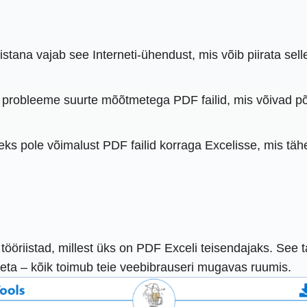
istana vajab see Interneti-ühendust, mis võib piirata sel
la probleeme suurte mõõtmetega PDF failid, mis võivad 
s pole võimalust PDF failid korraga Excelisse, mis tähend
riistad, millest üks on PDF Exceli teisendajaks. See tas
miseta – kõik toimub teie veebibrauseri mugavas ruumis.