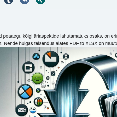
d peaaegu kõigi äriaspektide lahutamatuks osaks, on eri
m. Nende hulgas teisendus alates PDF to XLSX on muutu