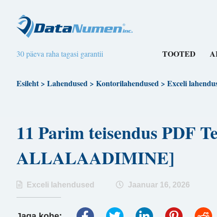
TOOTED
A
30 päeva raha tagasi garantii
Esileht
>
Lahendused
>
Kontorilahendused
>
Exceli lahendu
11 Parim teisendus PDF T
ALLALAADIMINE]
Exceli lahendused
Jaanuar 16, 2026
Jaga kohe: