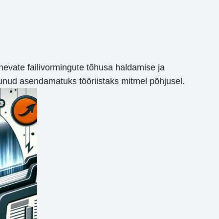
nevate failivormingute tõhusa haldamise ja
nud asendamatuks tööriistaks mitmel põhjusel.