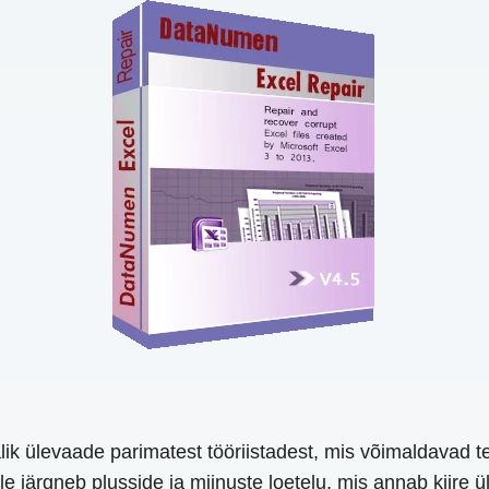
ik ülevaade parimatest tööriistadest, mis võimaldavad t
e järgneb plusside ja miinuste loetelu, mis annab kiire ül