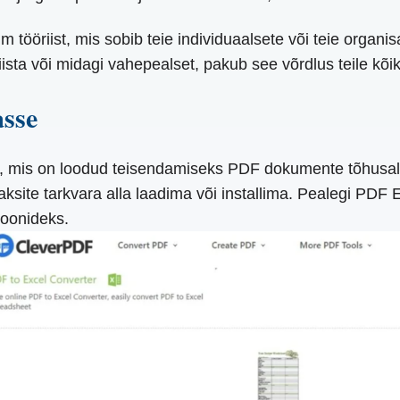
m tööriist, mis sobib teie individuaalsete või teie organi
ista või midagi vahepealset, pakub see võrdlus teile kõi
asse
t, mis on loodud teisendamiseks PDF dokumente tõhusalt 
aksite tarkvara alla laadima või installima. Pealegi P
ioonideks.