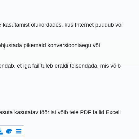
le kasutamist olukordades, kus Internet puudub või
põhjustada pikemaid konversiooniaegu või
ab, et iga fail tuleb eraldi teisendada, mis võib
uta kasutatav tööriist võib teie PDF failid Exceli