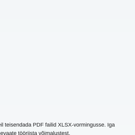
eil teisendada PDF failid XLSX-vormingusse. Iga
evaate tööriista võimalustest.