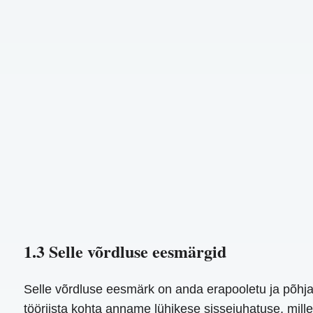
1.3 Selle võrdluse eesmärgid
Selle võrdluse eesmärk on anda erapooletu ja põhjal
tööriista kohta anname lühikese sissejuhatuse, millel