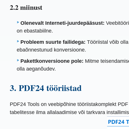
2.2 miinust
Olenevalt Interneti-juurdepääsust:
Veebitööri
on ebastabiilne.
Probleem suurte failidega:
Tööriistal võib ol
ebaõnnestunud konversioone.
Pakettkonversioone pole:
Mitme teisendamisek
olla aeganõudev.
3. PDF24 tööriistad
PDF24 Tools on veebipõhine tööriistakomplekt PDF töö
tabelitesse ilma allalaadimise või tarkvara installi