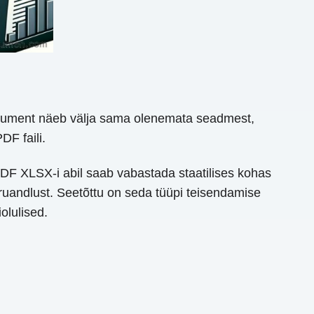
dokument näeb välja sama olenemata seadmest,
DF faili.
PDF XLSX-i abil saab vabastada staatilises kohas
ruandlust. Seetõttu on seda tüüpi teisendamise
olulised.