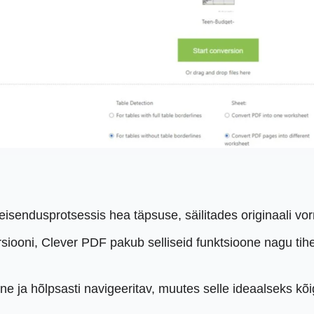
 teisendusprotsessis hea täpsuse, säilitades originaali vo
siooni, Clever PDF pakub selliseid funktsioone nagu ti
iivne ja hõlpsasti navigeeritav, muutes selle ideaalseks k