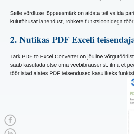
Selle võrdluse lõppeesmärk on aidata teil valida pari
kulutõhusat lahendust, rohkete funktsioonidega tööri
2. Nutikas PDF Exceli teisendaj
Tark PDF to Excel Converter on jõuline võrgutööriis
saab kasutada otse oma veebibrauserist, ilma et pe
tööriistad alates PDF teisendused kasulikeks funkts