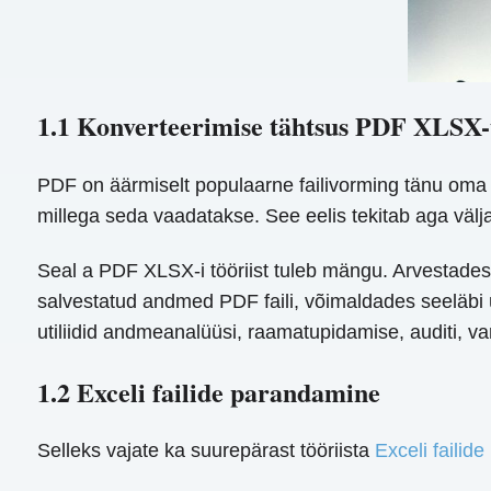
1.1 Konverteerimise tähtsus PDF XLSX-t
PDF on äärmiselt populaarne failivorming tänu oma 
millega seda vaadatakse. See eelis tekitab aga väljak
Seal a PDF XLSX-i tööriist tuleb mängu. Arvestades,
salvestatud andmed PDF faili, võimaldades seeläbi 
utiliidid andmeanalüüsi, raamatupidamise, auditi, va
1.2 Exceli failide parandamine
Selleks vajate ka suurepärast tööriista
Exceli failid