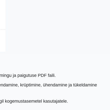
rmingu ja paigutuse PDF faili.
hendamine, krüptimine, ühendamine ja tükeldamine
õigil kogemustasemetel kasutajatele.