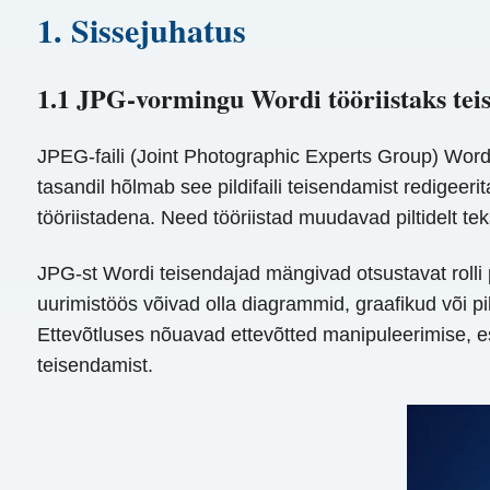
1. Sissejuhatus
1.1 JPG-vormingu Wordi tööriistaks tei
JPEG-faili (Joint Photographic Experts Group) Wordi
tasandil hõlmab see pildifaili teisendamist redigeer
tööriistadena. Need tööriistad muudavad piltidelt t
JPG-st Wordi teisendajad mängivad otsustavat rolli
uurimistöös võivad olla diagrammid, graafikud või p
Ettevõtluses nõuavad ettevõtted manipuleerimise, e
teisendamist.