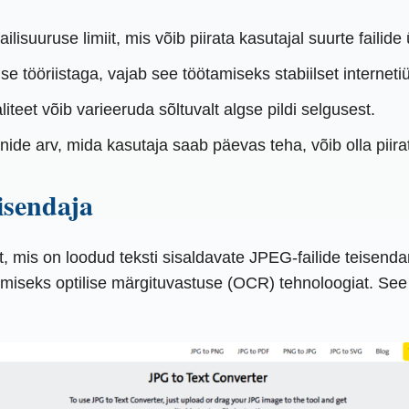
lisuuruse limiit, mis võib piirata kasutajal suurte failide
 tööriistaga, vajab see töötamiseks stabiilset interneti
iteet võib varieeruda sõltuvalt algse pildi selgusest.
ide arv, mida kasutaja saab päevas teha, võib olla piira
isendaja
t, mis on loodud teksti sisaldavate JPEG-failide teisen
miseks optilise märgituvastuse (OCR) tehnoloogiat. See tö