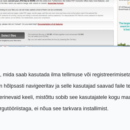
, mida saab kasutada ilma tellimuse või registreerimiset
n hõlpsasti navigeeritav ja selle kasutajad saavad faile 
rinevaid keeli, mistõttu sobib see kasutajatele kogu ma
utööriistaga, ei nõua see tarkvara installimist.