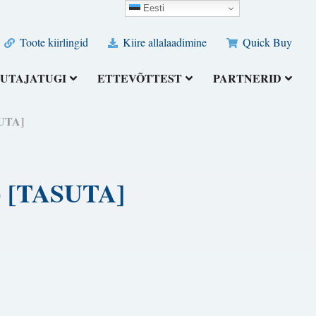
Eesti
Toote kiirlingid
Kiire allalaadimine
Quick Buy
UTAJATUGI
ETTEVÕTTEST
PARTNERID
SUTA]
6) [TASUTA]