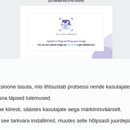
sioone tasuta, mis lihtsustab protsessi nende kasutajat
üsna täpsed tulemused.
ne kiiresti, säästes kasutajate aega märkimisväärselt.
see tarkvara installimist, muutes selle hõlpsasti juurde