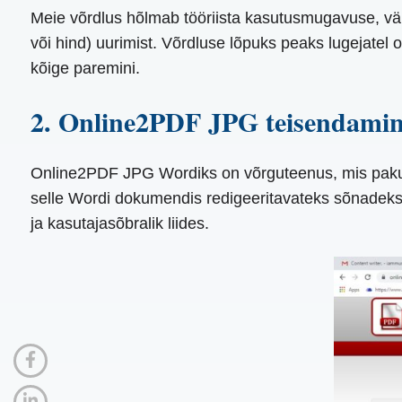
Meie võrdlus hõlmab tööriista kasutusmugavuse, välju
või hind) uurimist. Võrdluse lõpuks peaks lugejate
kõige paremini.
2. Online2PDF JPG teisendam
Online2PDF JPG Wordiks on võrguteenus, mis pakub J
selle Wordi dokumendis redigeeritavateks sõnadeks t
ja kasutajasõbralik liides.