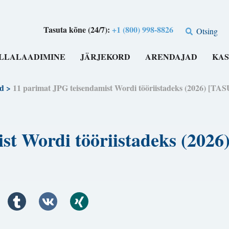
Tasuta kõne (24/7):
+1 (800) 998-8826
Otsing
LLALAADIMINE
JÄRJEKORD
ARENDAJAD
KAS
d
>
11 parimat JPG teisendamist Wordi tööriistadeks (2026) [TA
st Wordi tööriistadeks (202