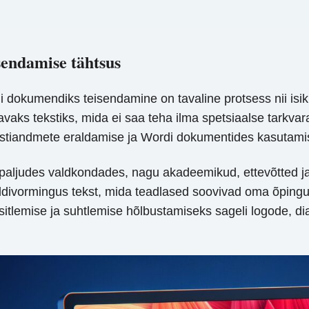
sendamise tähtsus
 dokumendiks teisendamine on tavaline protsess nii isikl
itavaks tekstiks, mida ei saa teha ilma spetsiaalse tark
ekstiandmete eraldamise ja Wordi dokumentides kasutamis
 paljudes valdkondades, nagu akadeemikud, ettevõtted ja
ildivormingus tekst, mida teadlased soovivad oma õpingut
sitlemise ja suhtlemise hõlbustamiseks sageli logode, di