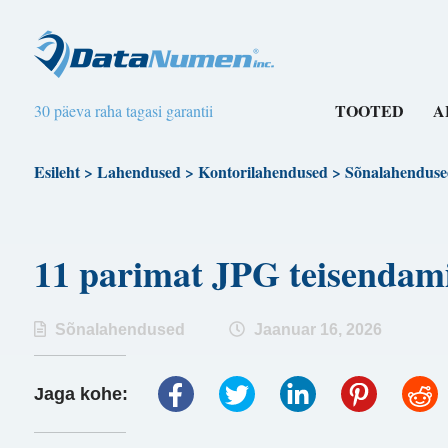
TOOTED
A
30 päeva raha tagasi garantii
Esileht
>
Lahendused
>
Kontorilahendused
>
Sõnalahenduse
11 parimat JPG teisendami
Sõnalahendused
Jaanuar 16, 2026
Jaga kohe: