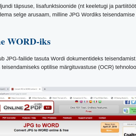
ndi täpsuse, lisafunktsioonide (nt keeletugi ja partiitöö
l olema selge arusaam, milline JPG Wordiks teisendamise
ine WORD-iks
PG-failide tasuta Wordi dokumentideks teisendamist. Töö
eisendamiseks optilise märgituvastuse (OCR) tehnoloogiat