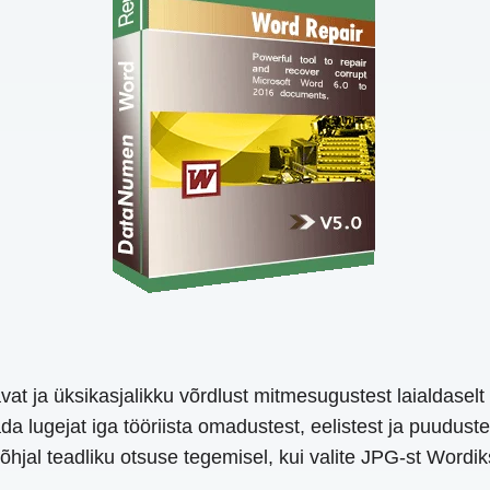
at ja üksikasjalikku võrdlust mitmesugustest laialdasel
da lugejat iga tööriista omadustest, eelistest ja puudust
jal teadliku otsuse tegemisel, kui valite JPG-st Wordiks 