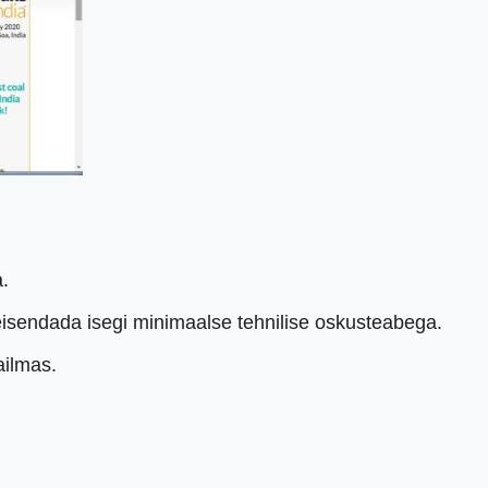
a.
teisendada isegi minimaalse tehnilise oskusteabega.
ailmas.