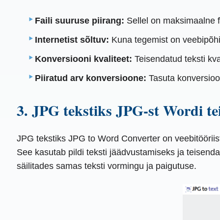
Faili suuruse piirang:
Sellel on maksimaalne fai
Internetist sõltuv:
Kuna tegemist on veebipõhise
Konversiooni kvaliteet:
Teisendatud teksti kval
Piiratud arv konversioone:
Tasuta konversioon
3. JPG tekstiks JPG-st Wordi te
JPG tekstiks JPG to Word Converter on veebitööriis
See kasutab pildi teksti jäädvustamiseks ja teisenda
säilitades samas teksti vormingu ja paigutuse.