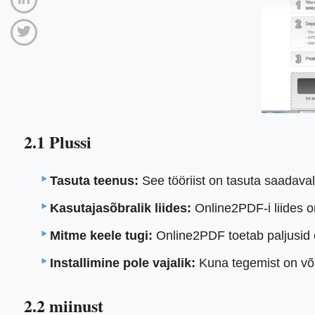
2.1 Plussi
Tasuta teenus:
See tööriist on tasuta saadaval
Kasutajasõbralik liides:
Online2PDF-i liides o
Mitme keele tugi:
Online2PDF toetab paljusid e
Installimine pole vajalik:
Kuna tegemist on võrg
2.2 miinust