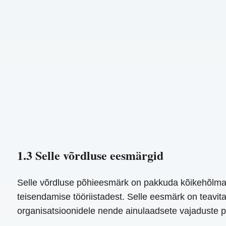
1.3 Selle võrdluse eesmärgid
Selle võrdluse põhieesmärk on pakkuda kõikehõlmav
teisendamise tööriistadest. Selle eesmärk on teavita
organisatsioonidele nende ainulaadsete vajaduste põh