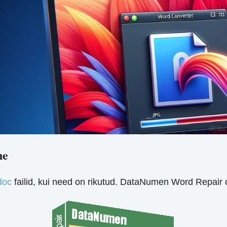
ne
doc
failid, kui need on rikutud. DataNumen Word Repair o