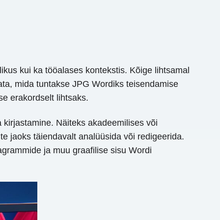
ikus kui ka tööalases kontekstis. Kõige lihtsamal
varata, mida tuntakse JPG Wordiks teisendamise
e erakordselt lihtsaks.
 kirjastamine. Näiteks akadeemilises või
e jaoks täiendavalt analüüsida või redigeerida.
agrammide ja muu graafilise sisu Wordi