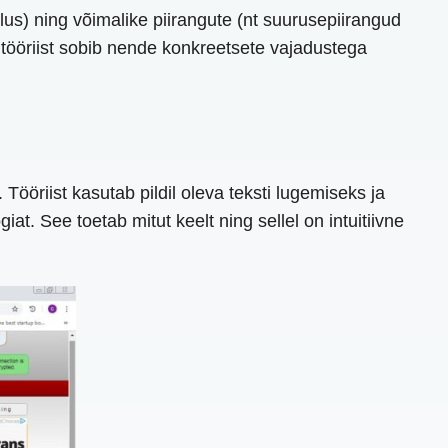
tlus) ning võimalike piirangute (nt suurusepiirangud
 tööriist sobib nende konkreetsete vajadustega
riist kasutab pildil oleva teksti lugemiseks ja
. See toetab mitut keelt ning sellel on intuitiivne