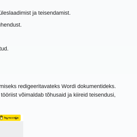
 üleslaadimist ja teisendamist.
ühendust.
tud.
damiseks redigeeritavateks Wordi dokumentideks.
öriist võimaldab tõhusaid ja kiireid teisendusi,