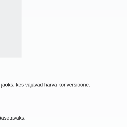
e jaoks, kes vajavad harva konversioone.
pääsetavaks.