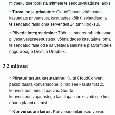
mitmekülgse tööriista mitmete teisendusvajaduste jaoks.
Turvaline ja privaatne:
CloudConvert väärtustab
kasutajate privaatsust, kustutades kõik üleslaaditud ja
teisendatud failid oma serveritest 24 tunni jooksul.
Pilvede integreerimine:
Tööriist integreerub erinevate
pilvesalvestusteenustega, võimaldades kasutajatel oma
teisendatud faile otse salvestada sellistele platvormidele
nagu Google Drive ja Dropbox.
3.2 miinust
Piiratud tasuta kasutamine:
Kuigi CloudConvert
pakub tasuta konversioone, piirab see kasutamist 25
konversiooniminutit päevas. Suurte
konversioonivajadustega kasutajate jaoks võib see limiit
nõuda plaani ostmist.
Konversiooni kiirus:
Konversioonikiirused võivad