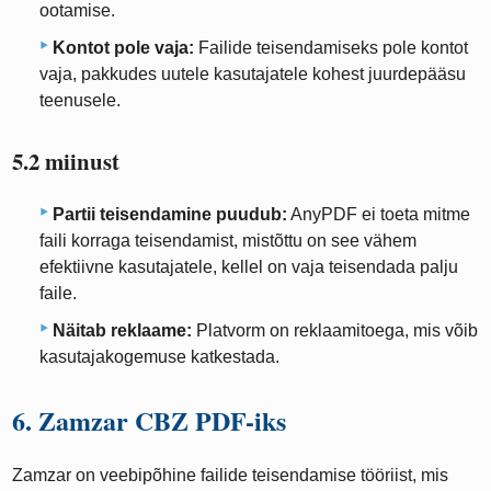
ootamise.
Kontot pole vaja:
Failide teisendamiseks pole kontot
vaja, pakkudes uutele kasutajatele kohest juurdepääsu
teenusele.
5.2 miinust
Partii teisendamine puudub:
AnyPDF ei toeta mitme
faili korraga teisendamist, mistõttu on see vähem
efektiivne kasutajatele, kellel on vaja teisendada palju
faile.
Näitab reklaame:
Platvorm on reklaamitoega, mis võib
kasutajakogemuse katkestada.
6. Zamzar CBZ PDF-iks
Zamzar on veebipõhine failide teisendamise tööriist, mis