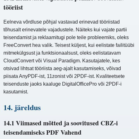
tööriist
Eelneva võrdluse põhjal vastavad erinevad tööriistad
tõhusalt erinevatele vajadustele. Näiteks kui vajate partii
teisendamist ja reklaamitugi pole teile probleemiks, oleks
FreeConvert hea valik. Teisest küljest, kui eelistate failitüübi
mitmekülgsust ja funktsionaalsust, oleks eelistatavam
CloudConvert või Visual Paradigm. Kasutajatele, kes
otsivad lihtsat tööriista aeg-ajalt kasutamiseks, võivad
piisata AnyPDF-ist, 11zonist või 2PDF-ist. Kvaliteetsete
teisenduste jaoks kaaluge DigitalOfficePro või 2PDF-i
kasutamist.
14. järeldus
14.1 Viimased mõtted ja soovitused CBZ-i
teisendamiseks PDF Vahend