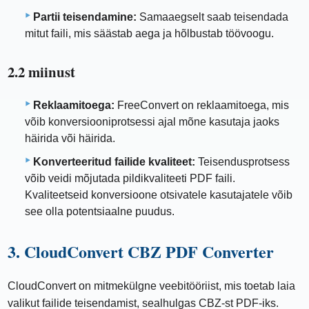
Partii teisendamine:
Samaaegselt saab teisendada
mitut faili, mis säästab aega ja hõlbustab töövoogu.
2.2 miinust
Reklaamitoega:
FreeConvert on reklaamitoega, mis
võib konversiooniprotsessi ajal mõne kasutaja jaoks
häirida või häirida.
Konverteeritud failide kvaliteet:
Teisendusprotsess
võib veidi mõjutada pildikvaliteeti PDF faili.
Kvaliteetseid konversioone otsivatele kasutajatele võib
see olla potentsiaalne puudus.
3. CloudConvert CBZ PDF Converter
CloudConvert on mitmekülgne veebitööriist, mis toetab laia
valikut failide teisendamist, sealhulgas CBZ-st PDF-iks.