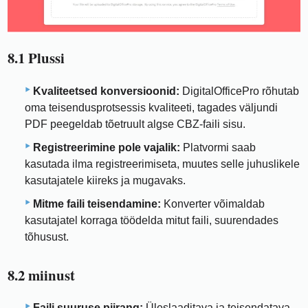
8.1 Plussi
Kvaliteetsed konversioonid:
DigitalOfficePro rõhutab
oma teisendusprotsessis kvaliteeti, tagades väljundi
PDF peegeldab tõetruult algse CBZ-faili sisu.
Registreerimine pole vajalik:
Platvormi saab
kasutada ilma registreerimiseta, muutes selle juhuslikele
kasutajatele kiireks ja mugavaks.
Mitme faili teisendamine:
Konverter võimaldab
kasutajatel korraga töödelda mitut faili, suurendades
tõhusust.
8.2 miinust
Faili suuruse piirang:
Üleslaaditava ja teisendatava