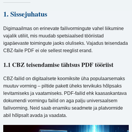
1. Sissejuhatus
Digimaailmas on erinevate failivormingute vahel liikumine
vajalik utiliit, mis muudab spetsiaalsed tööriistad
igapäevaste toimingute jaoks oluliseks. Vajadus teisendada
CBZ-faile PDF ei ole sellest reeglist erand.
1.1 CBZ teisendamise tähtsus PDF tööriist
CBZ-failid on digitaalsete koomiksite üha populaarsemaks
muutuv vorming – piltide pakett üheks tervikuks hõlpsaks
levitamiseks ja vaatamiseks. PDF-failid ehk kaasaskantava
dokumendi vormingu failid on aga palju universaalsem
failivorming. Neid saab enamiku seadmete ja platvormide
abil hõlpsalt avada ja vaadata.