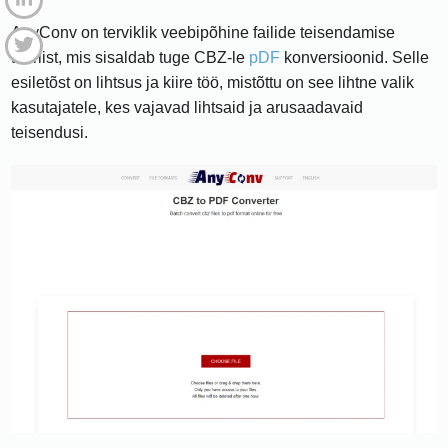
AnyConv on terviklik veebipõhine failide teisendamise
tööriist, mis sisaldab tuge CBZ-le
pDF
konversioonid. Selle
esiletõst on lihtsus ja kiire töö, mistõttu on see lihtne valik
kasutajatele, kes vajavad lihtsaid ja arusaadavaid
teisendusi.