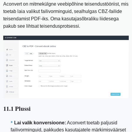
Aconvert on mitmekülgne veebipõhine teisendustööriist, mis
toetab laia valikut failivorminguid, sealhulgas CBZ-failide
teisendamist PDF-iks. Oma kasutajasõbraliku liidesega
pakub see lihtsat teisendusprotsessi.
11.1 Plussi
Lai valik konversioone:
Aconvert toetab paljusid
failivorminguid, pakkudes kasutajatele märkimisväärset