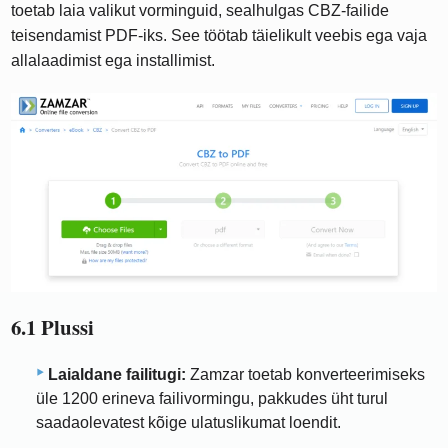
toetab laia valikut vorminguid, sealhulgas CBZ-failide
teisendamist PDF-iks. See töötab täielikult veebis ega vaja
allalaadimist ega installimist.
6.1 Plussi
Laialdane failitugi:
Zamzar toetab konverteerimiseks
üle 1200 erineva failivormingu, pakkudes üht turul
saadaolevatest kõige ulatuslikumat loendit.