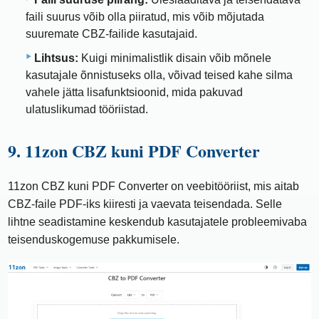
faili suurus võib olla piiratud, mis võib mõjutada
suuremate CBZ-failide kasutajaid.
Lihtsus:
Kuigi minimalistlik disain võib mõnele
kasutajale õnnistuseks olla, võivad teised kahe silma
vahele jätta lisafunktsioonid, mida pakuvad
ulatuslikumad tööriistad.
9. 11zon CBZ kuni PDF Converter
11zon CBZ kuni PDF Converter on veebitööriist, mis aitab
CBZ-faile PDF-iks kiiresti ja vaevata teisendada. Selle
lihtne seadistamine keskendub kasutajatele probleemivaba
teisenduskogemuse pakkumisele.