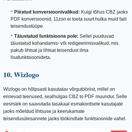
Piiratud konversioonivalikud:
Kuigi tõhus CBZ jaoks
PDF konversioonid, 11zon ei toeta suurt hulka muid faili
teisendustüüpe.
Täiustatud funktsioone pole:
Sellel puuduvad
täiustatud kohandamis- või redigeerimisvalikud, mis
pakub lihtsat ja lihtsat teisendust ilma
lisafunktsioonideta.
10. Wizlogo
Wizlogo on hõlpsasti kasutatav võrgutööriist, millel on
erinevad teenused, sealhulgas CBZ to PDF muundur. Selle
eesmärk on saavutada tasakaal esmakordsete kasutajate
jaoks mõeldud lihtsuse ja keerukamate
teisendusülesannete jaoks töökindlate funktsioonide vahel.