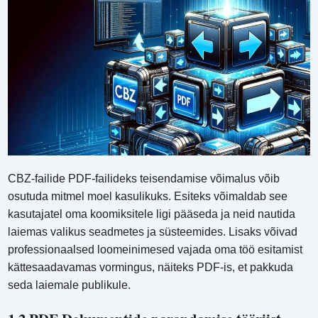
CBZ-failide PDF-failideks teisendamise võimalus võib
osutuda mitmel moel kasulikuks. Esiteks võimaldab see
kasutajatel oma koomiksitele ligi pääseda ja neid nautida
laiemas valikus seadmetes ja süsteemides. Lisaks võivad
professionaalsed loomeinimesed vajada oma töö esitamist
kättesaadavamas vormingus, näiteks PDF-is, et pakkuda
seda laiemale publikule.