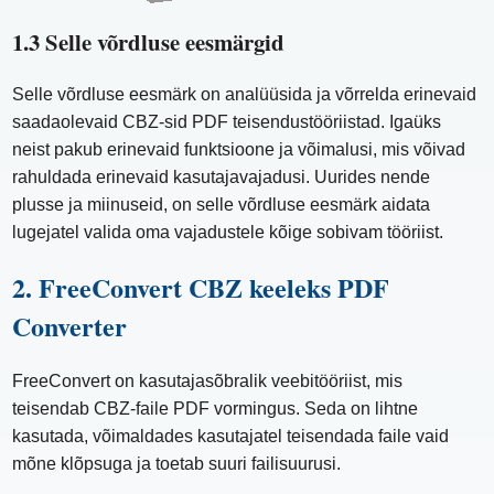
1.3 Selle võrdluse eesmärgid
Selle võrdluse eesmärk on analüüsida ja võrrelda erinevaid
saadaolevaid CBZ-sid PDF teisendustööriistad. Igaüks
neist pakub erinevaid funktsioone ja võimalusi, mis võivad
rahuldada erinevaid kasutajavajadusi. Uurides nende
plusse ja miinuseid, on selle võrdluse eesmärk aidata
lugejatel valida oma vajadustele kõige sobivam tööriist.
2. FreeConvert CBZ keeleks PDF
Converter
FreeConvert on kasutajasõbralik veebitööriist, mis
teisendab CBZ-faile PDF vormingus. Seda on lihtne
kasutada, võimaldades kasutajatel teisendada faile vaid
mõne klõpsuga ja toetab suuri failisuurusi.