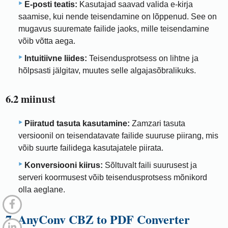
E-posti teatis:
Kasutajad saavad valida e-kirja
saamise, kui nende teisendamine on lõppenud. See on
mugavus suuremate failide jaoks, mille teisendamine
võib võtta aega.
Intuitiivne liides:
Teisendusprotsess on lihtne ja
hõlpsasti jälgitav, muutes selle algajasõbralikuks.
6.2 miinust
Piiratud tasuta kasutamine:
Zamzari tasuta
versioonil on teisendatavate failide suuruse piirang, mis
võib suurte failidega kasutajatele piirata.
Konversiooni kiirus:
Sõltuvalt faili suurusest ja
serveri koormusest võib teisendusprotsess mõnikord
olla aeglane.
7. AnyConv CBZ to PDF Converter