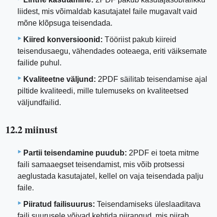
liidest, mis võimaldab kasutajatel faile mugavalt vaid
mõne klõpsuga teisendada.
Kiired konversioonid:
Tööriist pakub kiireid
teisendusaegu, vähendades ooteaega, eriti väiksemate
failide puhul.
Kvaliteetne väljund:
2PDF säilitab teisendamise ajal
piltide kvaliteedi, mille tulemuseks on kvaliteetsed
väljundfailid.
12.2 miinust
Partii teisendamine puudub:
2PDF ei toeta mitme
faili samaaegset teisendamist, mis võib protsessi
aeglustada kasutajatel, kellel on vaja teisendada palju
faile.
Piiratud failisuurus:
Teisendamiseks üleslaaditava
faili suurusele võivad kehtida piirangud, mis piirab