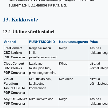
suuremate CBZ-failide kasutajaid.
13. Kokkuvõte
13.1 Üldine võrdlustabel
Vahend
FUNKTSIOONID
Kasutusmugavus
Price
FreeConvert
Kõrge failimahu
Kõrge
Tasuta /
CBZ keeleks
limiit,
reklaamitoeg
PDF Converter
pakettkonversioonid
CloudConvert
Laialdane
Kõrge
piiratud
CBZ keeleks
failitüüpide tugi,
võimalusteg
PDF Converter
pilve integreerimine
Visual
Mitu funktsiooni,
Keskmine
piiratud
Paradigm
kvaliteetne
võimalusteg
Tasuta CBZ To
konversioon
PDF Converter
AnyPDF CBZ-ks
Kiire konversioon
Kõrge
Tasuta /
PDF Converter
reklaamitoeg