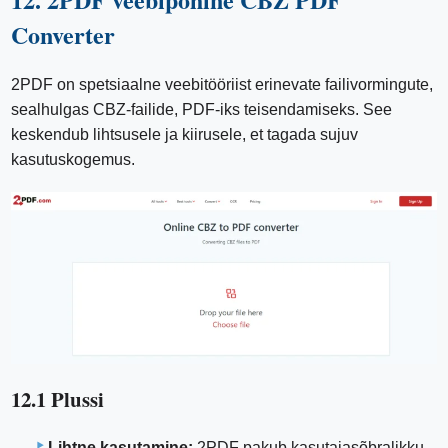
Converter
2PDF on spetsiaalne veebitööriist erinevate failivormingute,
sealhulgas CBZ-failide, PDF-iks teisendamiseks. See
keskendub lihtsusele ja kiirusele, et tagada sujuv
kasutuskogemus.
12.1 Plussi
Lihtne kasutamine:
2PDF pakub kasutajasõbralikku