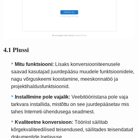
4.1 Plussi
Mitu funktsiooni:
Lisaks konversiooniteenusele
saavad kasutajad juurdepääsu muudele funktsioonidele,
nagu võrguskeemi koostamine, meeskonnatöö ja
projektihaldusfunktsioonid.
Installimine pole vajalik:
Veebitööriistana pole vaja
tarkvara installida, mistõttu on see juurdepääsetav mis
tahes Interneti-ühendusega seadmest.
Kvaliteetne konversioon:
Tööriist säilitab
kõrgekvaliteedilised teisendused, säilitades teisendatud
dokumentide loetavuse.