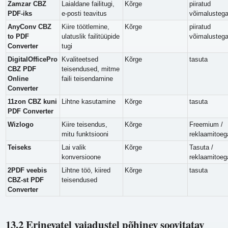
Zamzar CBZ
Laialdane failitugi,
Kõrge
piiratud
PDF-iks
e-posti teavitus
võimalusteg
AnyConv CBZ
Kiire töötlemine,
Kõrge
piiratud
to PDF
ulatuslik failitüüpide
võimalusteg
Converter
tugi
DigitalOfficePro
Kvaliteetsed
Kõrge
tasuta
CBZ PDF
teisendused, mitme
Online
faili teisendamine
Converter
11zon CBZ kuni
Lihtne kasutamine
Kõrge
tasuta
PDF Converter
Wizlogo
Kiire teisendus,
Kõrge
Freemium /
mitu funktsiooni
reklaamitoeg
Teiseks
Lai valik
Kõrge
Tasuta /
konversioone
reklaamitoeg
2PDF veebis
Lihtne töö, kiired
Kõrge
tasuta
CBZ-st PDF
teisendused
Converter
13.2 Erinevatel vajadustel põhinev soovitatav