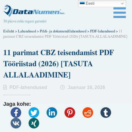
Eesti
30 päeva raha tagasi garantii
Esileht
>
Lahendused
>
Pildi- ja dokumendilahendused
>
PDF-lahendused
>
11
parimat CBZ teisendamist PDF Tööriistad (2026) [TASUTA ALLALAADIMINE]
11 parimat CBZ teisendamist PDF
Tööriistad (2026) [TASUTA
ALLALAADIMINE]
PDF-lahendused
Jaanuar 16, 2026
Jaga kohe: