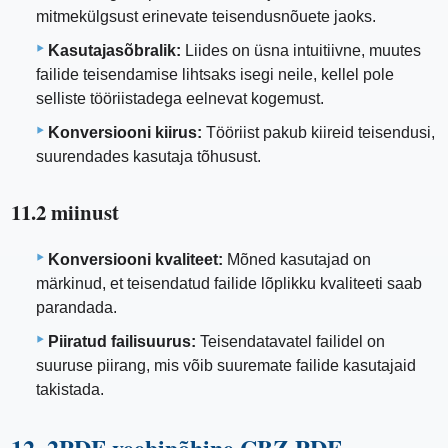
mitmekülgsust erinevate teisendusnõuete jaoks.
Kasutajasõbralik:
Liides on üsna intuitiivne, muutes
failide teisendamise lihtsaks isegi neile, kellel pole
selliste tööriistadega eelnevat kogemust.
Konversiooni kiirus:
Tööriist pakub kiireid teisendusi,
suurendades kasutaja tõhusust.
11.2 miinust
Konversiooni kvaliteet:
Mõned kasutajad on
märkinud, et teisendatud failide lõplikku kvaliteeti saab
parandada.
Piiratud failisuurus:
Teisendatavatel failidel on
suuruse piirang, mis võib suuremate failide kasutajaid
takistada.
12. 2PDF veebipõhine CBZ PDF