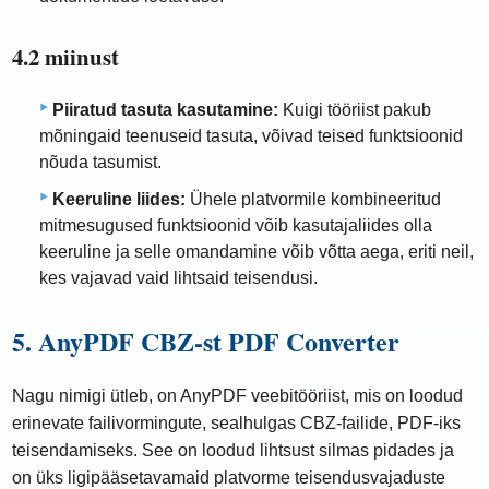
4.2 miinust
Piiratud tasuta kasutamine:
Kuigi tööriist pakub
mõningaid teenuseid tasuta, võivad teised funktsioonid
nõuda tasumist.
Keeruline liides:
Ühele platvormile kombineeritud
mitmesugused funktsioonid võib kasutajaliides olla
keeruline ja selle omandamine võib võtta aega, eriti neil,
kes vajavad vaid lihtsaid teisendusi.
5. AnyPDF CBZ-st PDF Converter
Nagu nimigi ütleb, on AnyPDF veebitööriist, mis on loodud
erinevate failivormingute, sealhulgas CBZ-failide, PDF-iks
teisendamiseks. See on loodud lihtsust silmas pidades ja
on üks ligipääsetavamaid platvorme teisendusvajaduste