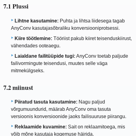
7.1 Plussi
Lihtne kasutamine:
Puhta ja lihtsa liidesega tagab
AnyConv kasutajasõbraliku konversiooniprotsessi.
Kiire töötlemine:
Tööriist pakub kiiret teisenduskiirust,
vähendades ooteaegu.
Laialdane failitüüpide tugi:
AnyConv toetab paljude
failivormingute teisendusi, muutes selle väga
mitmekülgseks.
7.2 miinust
Piiratud tasuta kasutamine:
Nagu paljud
võrgumuundurid, määrab AnyConv oma tasuta
versioonis konversioonide jaoks failisuuruse piirangu.
Reklaamide kuvamine:
Sait on reklaamitoega, mis
võib mõne kasutaja kogemuse häirida.