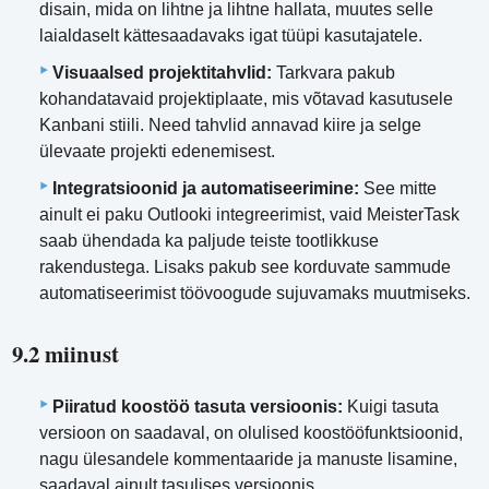
disain, mida on lihtne ja lihtne hallata, muutes selle
laialdaselt kättesaadavaks igat tüüpi kasutajatele.
Visuaalsed projektitahvlid:
Tarkvara pakub
kohandatavaid projektiplaate, mis võtavad kasutusele
Kanbani stiili. Need tahvlid annavad kiire ja selge
ülevaate projekti edenemisest.
Integratsioonid ja automatiseerimine:
See mitte
ainult ei paku Outlooki integreerimist, vaid MeisterTask
saab ühendada ka paljude teiste tootlikkuse
rakendustega. Lisaks pakub see korduvate sammude
automatiseerimist töövoogude sujuvamaks muutmiseks.
9.2 miinust
Piiratud koostöö tasuta versioonis:
Kuigi tasuta
versioon on saadaval, on olulised koostööfunktsioonid,
nagu ülesandele kommentaaride ja manuste lisamine,
saadaval ainult tasulises versioonis.