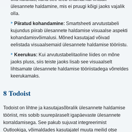
ülesannete haldamine, mis ei pruugi kõigi jaoks vajalik
olla.
Piiratud kohandamine:
Smartsheeti arvutustabeli
kujundus piirab ülesannete haldamise visuaalse aspekti
kohandamisvõimalusi. Mõned kasutajad võivad
eelistada visuaalsemaid ülesannete haldamise tööriistu.
Keerukus:
Kui arvutustabelitaoline liides on mõne
jaoks pluss, siis teiste jaoks lisab see visuaalselt
lihtsamate ülesannete haldamise tööriistadega võrreldes
keerukamaks.
8 Todoist
Todoist on lihtne ja kasutajasõbralik ülesannete haldamise
tööriist, mis sobib suurepäraselt igapäevaste ülesannete
korraldamisega. See pakub sujuvat integreerimist
Outlookiga, võimaldades kasutajatel muuta meilid otse