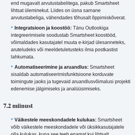
end mugavalt arvutustabelitega, pakub Smartsheet
lihtsat üleminekut. Liides on üsna sarnane
arvutustabeliga, vähendades tõhusalt õppimiskõverat.
Integratsioon ja koostöö:
Tänu Outlookiga
integreerimisele soodustab Smartsheet koostööd,
võimaldades kasutajatel muuta e-kirjad ülesanneteks,
aruteludeks või meeldetuletusteks ilma postkastist
lahkumata.
Automatiseerimine ja aruandlus:
Smartsheet
sisaldab automatiseerimisfunktsioone korduvate
toimingute jaoks ja tugevaid aruandlusvõimalusi projekti
edenemise jälgimiseks ja analüüsimiseks.
7.2 miinust
Väikestele meeskondadele kulukas:
Smartsheet
võib väikestele meeskondadele või üksikkasutajatele
olla kulukas, kuna see teeb enamat kui lihtsalt