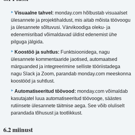
Visuaalne tahvel:
monday.com hõlbustab visuaalset
ülesannete ja projektihaldust, mis aitab mõista töövoogu
ja ülesannete sõltuvusi. Värvikoodiga oleku- ja
edenemisribad võimaldavad üldist edenemist ühe
pilguga jälgida.
Koostöö ja suhtlus:
Funktsioonidega, nagu
ülesannete kommentaaride jaotised, automaatsed
märguanded ja integreerimine selliste tööriistadega
nagu Slack ja Zoom, parandab monday.com meeskonna
koostööd ja suhtlust.
Automatiseeritud töövood:
monday.com võimaldab
kasutajatel luua automatiseeritud töövooge, säästes
rutiinsete ülesannete täitmise aega. See võib oluliselt
parandada tõhusust ja tootlikkust.
6.2 miinust