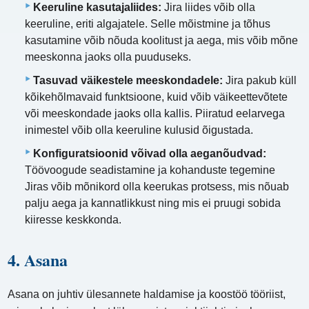
Keeruline kasutajaliides:
Jira liides võib olla
keeruline, eriti algajatele. Selle mõistmine ja tõhus
kasutamine võib nõuda koolitust ja aega, mis võib mõne
meeskonna jaoks olla puuduseks.
Tasuvad väikestele meeskondadele:
Jira pakub küll
kõikehõlmavaid funktsioone, kuid võib väikeettevõtete
või meeskondade jaoks olla kallis. Piiratud eelarvega
inimestel võib olla keeruline kulusid õigustada.
Konfiguratsioonid võivad olla aeganõudvad:
Töövoogude seadistamine ja kohanduste tegemine
Jiras võib mõnikord olla keerukas protsess, mis nõuab
palju aega ja kannatlikkust ning mis ei pruugi sobida
kiiresse keskkonda.
4. Asana
Asana on juhtiv ülesannete haldamise ja koostöö tööriist,