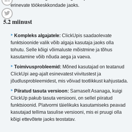
erinevate töökeskkondade jaoks.
5.2 miinust
Kompleks algajatele:
ClickUpis saadaolevate
funktsioonide valik võib algaja kasutaja jaoks olla
tohutu. Selle kõigi võimaluste mõistmine ja tõhus
kasutamine võib nõuda aega ja vaeva.
Toimivusprobleemid:
Mõned kasutajad on teatanud
ClickUpi aeg-ajalt esinevatest viivitustest ja
jõudlusprobleemidest, mis võivad tootlikkust kahjustada.
Piiratud tasuta versioon:
Sarnaselt Asanaga, kuigi
ClickUp pakub tasuta versiooni, on sellel piiratud
funktsioonid. Platvormi täielikuks kasutamiseks peavad
kasutajad tellima tasulise versiooni, mis ei pruugi olla
kõigi ettevõtete jaoks teostatav.