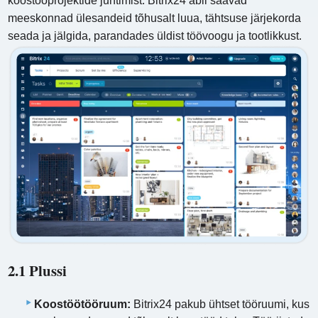
koostööprojektide juhtimist. Bitrix24 abil saavad
meeskonnad ülesandeid tõhusalt luua, tähtsuse järjekorda
seada ja jälgida, parandades üldist töövoogu ja tootlikkust.
2.1 Plussi
Koostöötööruum:
Bitrix24 pakub ühtset tööruumi, kus