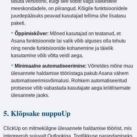
tasuta versioonil, kuigi see sobib väga väikestele
meeskondadele, on piirangud. Kõigile funktsioonidele
juurdepääsuks peavad kasutajad tellima ühe lisatasu
paketi.
Õppimiskõver:
Mõned kasutajad on teatanud, et
Asana funktsioonide lai valik võib alguses olla tohutu
ning nende funktsioonide kohanemine ja täielik
kasutamine võib võtta veidi aega.
Minimaalne automatiseerimine:
Võrreldes mõne muu
ülesannete haldamise tööriistaga pakub Asana vähem
automatiseerimisvõimalusi. Rohkem automatiseeritud
protsesse võib vabastada kasutajate aega kriitilisemate
ülesannete jaoks.
5. Klõpsake nuppuUp
ClickUp on mitmekülgne ülesannete haldamise tööriist, mis
integreerub sujuvalt Outlookiga. Tootlikkuse parandamiseks