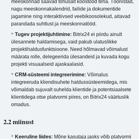
meeskonnad saavad tõhusalt koostööd teha. Tööriistad,
nagu meeskonnakalendrid, failide ja dokumentide
jagamine ning interaktiivsed veebikoosolekud, aitavad
parandada suhtlust ja meeskonnatööd.
Tugev projektijuhtimine:
Bitrix24 ei piirdu ainult
ülesannete haldamisega, vaid pakub ulatuslikke
projektihaldusfunktsioone. Need hõlmavad võimalust
määrata rolle, delegeerida ülesandeid ja kuvada kogu
projekti visuaalseid ajaskaalasid.
CRM-süsteemi integreerimine:
Võimalus
integreeruda kliendisuhete haldussüsteemidega, mis
võimaldab sujuvalt suhelda klientide ja potentsiaalsete
klientidega otse platvormi piires, on Bitrix24 väärtuslik
omadus.
2.2 miinust
Keeruline liides:
Mõne kasutaja jaoks võib platvormi