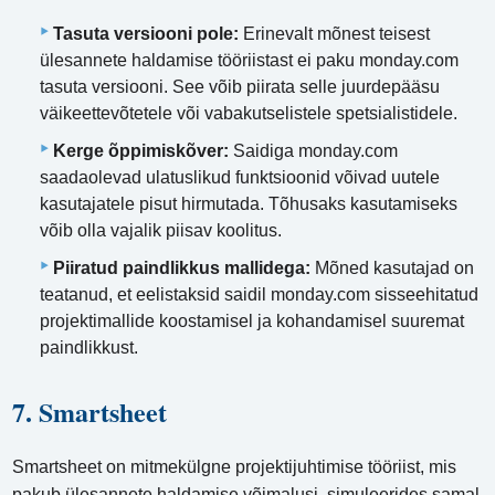
Tasuta versiooni pole:
Erinevalt mõnest teisest
ülesannete haldamise tööriistast ei paku monday.com
tasuta versiooni. See võib piirata selle juurdepääsu
väikeettevõtetele või vabakutselistele spetsialistidele.
Kerge õppimiskõver:
Saidiga monday.com
saadaolevad ulatuslikud funktsioonid võivad uutele
kasutajatele pisut hirmutada. Tõhusaks kasutamiseks
võib olla vajalik piisav koolitus.
Piiratud paindlikkus mallidega:
Mõned kasutajad on
teatanud, et eelistaksid saidil monday.com sisseehitatud
projektimallide koostamisel ja kohandamisel suuremat
paindlikkust.
7. Smartsheet
Smartsheet on mitmekülgne projektijuhtimise tööriist, mis
pakub ülesannete haldamise võimalusi, simuleerides samal