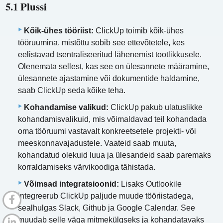
5.1 Plussi
Kõik-ühes tööriist:
ClickUp toimib kõik-ühes
tööruumina, mistõttu sobib see ettevõtetele, kes
eelistavad tsentraliseeritud lähenemist tootlikkusele.
Olenemata sellest, kas see on ülesannete määramine,
ülesannete ajastamine või dokumentide haldamine,
saab ClickUp seda kõike teha.
Kohandamise valikud:
ClickUp pakub ulatuslikke
kohandamisvalikuid, mis võimaldavad teil kohandada
oma tööruumi vastavalt konkreetsetele projekti- või
meeskonnavajadustele. Vaateid saab muuta,
kohandatud olekuid luua ja ülesandeid saab paremaks
korraldamiseks värvikoodiga tähistada.
Võimsad integratsioonid:
Lisaks Outlookile
integreerub ClickUp paljude muude tööriistadega,
sealhulgas Slack, Github ja Google Calendar. See
muudab selle väga mitmekülgseks ja kohandatavaks