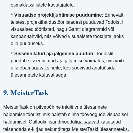
esmaklassilistele kasutajatele.
Visuaalse projektijuhtimise puudumine:
Erinevalt
teistest projektihaldustööriistadest puuduvad Todoistil
visuaalsed tööriistad, nagu Gantti diagrammid või
kanban-tahvlid, mis võivad visuaalsete töötajate jaoks
olla puuduseks.
Sisseehitatud aja jälgimine puudub:
Todoistil
puudub sisseehitatud aja jälgimise võimalus, mis võib
olla ebamugavaks neile, kes soovivad analüüsida
ülesannetele kuluvat aega.
9. MeisterTask
MeisterTask on pilvepõhine intuitiivne ülesannete
haldamise tööriist, mis paistab silma töövoogude visuaalsel
haldamisel. Outlooki lisandmooduliga saavad kasutajad
teisendada e-kirjad sekunditega MeisterTaski ülesanneteks.