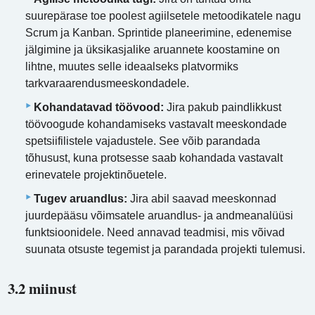
suurepärase toe poolest agiilsetele metoodikatele nagu
Scrum ja Kanban. Sprintide planeerimine, edenemise
jälgimine ja üksikasjalike aruannete koostamine on
lihtne, muutes selle ideaalseks platvormiks
tarkvaraarendusmeeskondadele.
Kohandatavad töövood:
Jira pakub paindlikkust
töövoogude kohandamiseks vastavalt meeskondade
spetsiifilistele vajadustele. See võib parandada
tõhusust, kuna protsesse saab kohandada vastavalt
erinevatele projektinõuetele.
Tugev aruandlus:
Jira abil saavad meeskonnad
juurdepääsu võimsatele aruandlus- ja andmeanalüüsi
funktsioonidele. Need annavad teadmisi, mis võivad
suunata otsuste tegemist ja parandada projekti tulemusi.
3.2 miinust