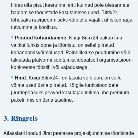
liides olla pisut keeruline, eriti kui nad pole ülesannete
haldamise tööriistade kasutamises uued. Bitrix24
tõhusaks navigeerimiseks võib olla vajalik ühiskonnaga
tutvumine ja koolitus.
Piiratud kohandamine:
Kuigi Bitrix24 pakub laia
valikut funktsioone ja tööriistu, on sellel piiratud
kohandamisvõimalused. Paindlikkuse puudumine võib
takistada platvormi sobitumist ideaalselt organisatsiooni
konkreetse tööstiili või vajadustega.
Hind:
Kuigi Bitrix24-l on tasuta versioon, on selle
võimalused üsna piiratud. Kõigile funktsioonidele
juurdepääsuks peavad kasutajad tellima ühe premium-
paketi, mis on üsna tasuline.
3. Ringreis
Atlassiani loodud Jirat peetakse projektijuhtimise tööriistade