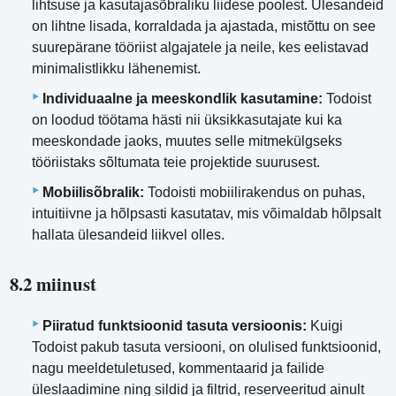
lihtsuse ja kasutajasõbraliku liidese poolest. Ülesandeid
on lihtne lisada, korraldada ja ajastada, mistõttu on see
suurepärane tööriist algajatele ja neile, kes eelistavad
minimalistlikku lähenemist.
Individuaalne ja meeskondlik kasutamine:
Todoist
on loodud töötama hästi nii üksikkasutajate kui ka
meeskondade jaoks, muutes selle mitmekülgseks
tööriistaks sõltumata teie projektide suurusest.
Mobiilisõbralik:
Todoisti mobiilirakendus on puhas,
intuitiivne ja hõlpsasti kasutatav, mis võimaldab hõlpsalt
hallata ülesandeid liikvel olles.
8.2 miinust
Piiratud funktsioonid tasuta versioonis:
Kuigi
Todoist pakub tasuta versiooni, on olulised funktsioonid,
nagu meeldetuletused, kommentaarid ja failide
üleslaadimine ning sildid ja filtrid, reserveeritud ainult