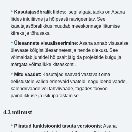
Kasutajasõbralik liides:
Isegi algaja jaoks on Asana
liides intuitiivne ja hõlpsasti navigeeritav. See
kasutajasõbralikkus muudab meeskonnaga liitumise
kiireks ja tõhusaks.
Ülesannete visualiseerimine:
Asana annab visuaalse
ülevaate kõigist ülesannetest ja nende olekust. See
võimaldab juhtidel hõlpsalt jälgida projektide kulgu ja
märgata võimalikke kitsaskohti.
Mitu vaadet:
Kasutajad saavad vastavalt oma
eelistustele valida erinevaid vaateid, nagu loendivaade,
kalendrivaade või tahvlivaade, tagades töövoo
paindlikkuse ja isikupärastamise.
4.2 miinust
Piiratud funktsioonid tasuta versioonis:
Asana