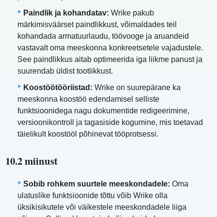
Paindlik ja kohandatav:
Wrike pakub
märkimisväärset paindlikkust, võimaldades teil
kohandada armatuurlaudu, töövooge ja aruandeid
vastavalt oma meeskonna konkreetsetele vajadustele.
See paindlikkus aitab optimeerida iga liikme panust ja
suurendab üldist tootlikkust.
Koostöötööriistad:
Wrike on suurepärane ka
meeskonna koostöö edendamisel selliste
funktsioonidega nagu dokumentide redigeerimine,
versioonikontroll ja tagasiside kogumine, mis toetavad
täielikult koostööl põhinevat tööprotsessi.
10.2 miinust
Sobib rohkem suurtele meeskondadele:
Oma
ulatuslike funktsioonide tõttu võib Wrike olla
üksikisikutele või väikestele meeskondadele liiga