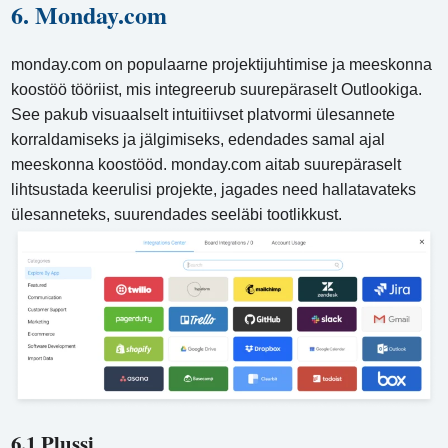
6. Monday.com
monday.com on populaarne projektijuhtimise ja meeskonna
koostöö tööriist, mis integreerub suurepäraselt Outlookiga.
See pakub visuaalselt intuitiivset platvormi ülesannete
korraldamiseks ja jälgimiseks, edendades samal ajal
meeskonna koostööd. monday.com aitab suurepäraselt
lihtsustada keerulisi projekte, jagades need hallatavateks
ülesanneteks, suurendades seeläbi tootlikkust.
6.1 Plussi