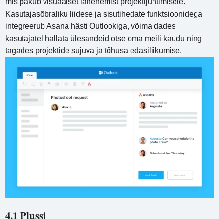
mis pakub visuaalset lähenemist projektijuhtimisele.
Kasutajasõbraliku liidese ja sisutihedate funktsioonidega
integreerub Asana hästi Outlookiga, võimaldades
kasutajatel hallata ülesandeid otse oma meili kaudu ning
tagades projektide sujuva ja tõhusa edasiliikumise.
4.1 Plussi