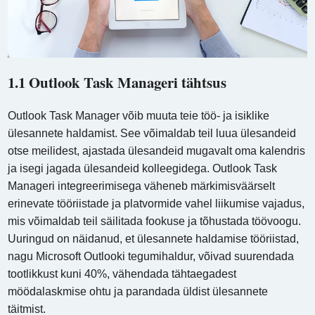
1.1 Outlook Task Manageri tähtsus
Outlook Task Manager võib muuta teie töö- ja isiklike
ülesannete haldamist. See võimaldab teil luua ülesandeid
otse meilidest, ajastada ülesandeid mugavalt oma kalendris
ja isegi jagada ülesandeid kolleegidega. Outlook Task
Manageri integreerimisega väheneb märkimisväärselt
erinevate tööriistade ja platvormide vahel liikumise vajadus,
mis võimaldab teil säilitada fookuse ja tõhustada töövoogu.
Uuringud on näidanud, et ülesannete haldamise tööriistad,
nagu Microsoft Outlooki tegumihaldur, võivad suurendada
tootlikkust kuni 40%, vähendada tähtaegadest
möödalaskmise ohtu ja parandada üldist ülesannete
täitmist.