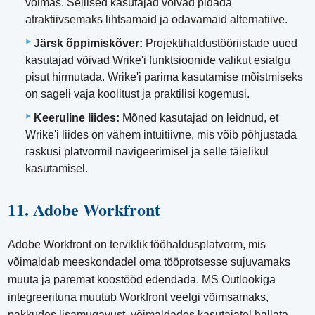
võimas. Sellised kasutajad võivad pidada
atraktiivsemaks lihtsamaid ja odavamaid alternatiive.
Järsk õppimiskõver:
Projektihaldustööriistade uued
kasutajad võivad Wrike'i funktsioonide valikut esialgu
pisut hirmutada. Wrike'i parima kasutamise mõistmiseks
on sageli vaja koolitust ja praktilisi kogemusi.
Keeruline liides:
Mõned kasutajad on leidnud, et
Wrike'i liides on vähem intuitiivne, mis võib põhjustada
raskusi platvormil navigeerimisel ja selle täielikul
kasutamisel.
11. Adobe Workfront
Adobe Workfront on terviklik tööhaldusplatvorm, mis
võimaldab meeskondadel oma tööprotsesse sujuvamaks
muuta ja paremat koostööd edendada. MS Outlookiga
integreerituna muutub Workfront veelgi võimsamaks,
pakkudes lisamugavust, võimaldades kasutajatel hallata