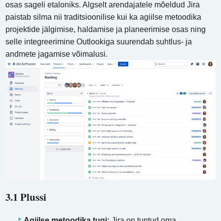
osas sageli etaloniks. Algselt arendajatele mõeldud Jira
paistab silma nii traditsioonilise kui ka agiilse metoodika
projektide jälgimise, haldamise ja planeerimise osas ning
selle integreerimine Outlookiga suurendab suhtlus- ja
andmete jagamise võimalusi.
3.1 Plussi
Agiilse metoodika tugi:
Jira on tuntud oma