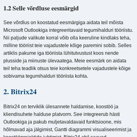
1.2 Selle võrdluse eesmärgid
See võrdlus on koostatud eesmärgiga aidata teil mõista
Microsoft Outlookiga integreeritavaid tegumihalduri tööriistu.
Nii paljude valikute korral võib olla keeruline kindlaks teha,
milline tööriist teie vajadustele kõige paremini sobib. Selles
artiklis pakume iga tööriista lühitutvustust koos nende
plusside ja miinuste ülevaatega. Meie eesmärk on aidata
teil teha teadlik otsus teie konkreetsetele vajadustele kõige
sobivama tegumihalduri tööriista kohta.
2. Bitrix24
Bitrix24 on terviklik ülesannete haldamise, koostöö ja
kliendisuhete halduse platvorm. See integreerub hästi
Outlookiga ja pakub muljetavaldavaid funktsioone, mis
hõlmavad aja jälgimist, Gantti diagrammi visualiseerimist ja