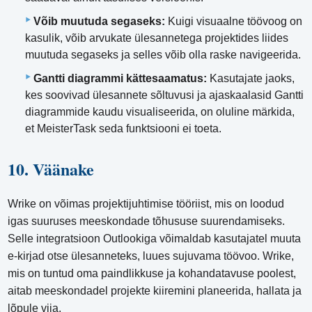
Võib muutuda segaseks:
Kuigi visuaalne töövoog on
kasulik, võib arvukate ülesannetega projektides liides
muutuda segaseks ja selles võib olla raske navigeerida.
Gantti diagrammi kättesaamatus:
Kasutajate jaoks,
kes soovivad ülesannete sõltuvusi ja ajaskaalasid Gantti
diagrammide kaudu visualiseerida, on oluline märkida,
et MeisterTask seda funktsiooni ei toeta.
10. Väänake
Wrike on võimas projektijuhtimise tööriist, mis on loodud
igas suuruses meeskondade tõhususe suurendamiseks.
Selle integratsioon Outlookiga võimaldab kasutajatel muuta
e-kirjad otse ülesanneteks, luues sujuvama töövoo. Wrike,
mis on tuntud oma paindlikkuse ja kohandatavuse poolest,
aitab meeskondadel projekte kiiremini planeerida, hallata ja
lõpule viia.