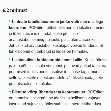
6.2 miinust
Lihtsate tabeliülesannete jaoks võib see olla liiga
keeruline:
POEditori põhifunktsioon on lokaliseerimine
ja tõlkimine, mis muudab selle põhiliste
arvutustabelitoimingute jaoks pisut ülemääraseks.
Juhuslikud arvutustabeli kasutajad võivad tunduda, et
funktsioonid on tarbetud ja liides on hirmutav.
Lisatasuliste funktsioonide eest kallis:
Kuigi tööriist
pakub põhilist tasuta versiooni, peituvad paljud tarkvara
peamised funktsioonid tasulise tellimuse taga, muutes
selle väikestele meeskondadele või üksikkasutajatele
potentsiaalselt kulukaks.
Piiratud võrguühenduseta kasutatavus:
POEditor
on peamiselt pilvepõhine tööriist ja sellisena vajavad
kasutajad sujuvaks tööks stabiilset internetiühendust.