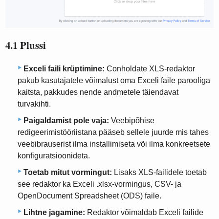
4.1 Plussi
Exceli faili krüptimine:
Conholdate XLS-redaktor
pakub kasutajatele võimalust oma Exceli faile parooliga
kaitsta, pakkudes nende andmetele täiendavat
turvakihti.
Paigaldamist pole vaja:
Veebipõhise
redigeerimistööriistana pääseb sellele juurde mis tahes
veebibrauserist ilma installimiseta või ilma konkreetsete
konfiguratsioonideta.
Toetab mitut vormingut:
Lisaks XLS-failidele toetab
see redaktor ka Exceli .xlsx-vormingus, CSV- ja
OpenDocument Spreadsheet (ODS) faile.
Lihtne jagamine:
Redaktor võimaldab Exceli failide