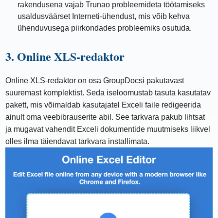
rakendusena vajab Trunao probleemideta töötamiseks
usaldusväärset Interneti-ühendust, mis võib kehva
ühenduvusega piirkondades probleemiks osutuda.
3. Online XLS-redaktor
Online XLS-redaktor on osa GroupDocsi pakutavast
suuremast komplektist. Seda iseloomustab tasuta kasutatav
pakett, mis võimaldab kasutajatel Exceli faile redigeerida
ainult oma veebibrauserite abil. See tarkvara pakub lihtsat
ja mugavat vahendit Exceli dokumentide muutmiseks liikvel
olles ilma täiendavat tarkvara installimata.