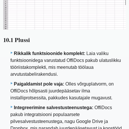
10.1 Plussi
Rikkalik funktsioonide komplekt:
Laia valiku
funktsioonidega varustatud OffiDocs pakub ulatuslikku
tööriistakomplekti, mis meenutab töölaua
arvutustabelirakendusi.
Paigaldamist pole vaja:
Olles võrguplatvorm, on
OffiDocs hõlpsasti juurdepääsetav ilma
installiprotsessita, pakkudes kasutajale mugavust.
Integreerimine salvestusteenustega:
OffiDocs
pakub integratsiooni populaarsete
pilvesalvestusteenustega, nagu Google Drive ja
Dropbox, mis parandab juurdepääsetavust ja koostööd.