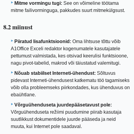
Mitme vormingu tugi:
See on võimeline töötama
mitme failivorminguga, pakkudes suurt mitmekülgsust.
8.2 miinust
Piiratud lisafunktsioonid:
Oma lihtsuse tõttu võib
A1Office Exceli redaktor kogenumatele kasutajatele
pettumust valmistada, kes otsivad keerulisi funktsioone,
nagu pivot-tabelid, makrod või täiustatud valemitugi.
Nõuab stabiilset Interneti-ühendust:
Sõltuvus
pidevast Interneti-ühendusest katkematu töö tagamiseks
võib olla probleemseks piirkondades, kus ühenduvus on
ebaühtlane.
Võrguühenduseta juurdepääsetavust pole:
Võrguühenduseta režiimi puudumine piirab kasutaja
suutlikkust dokumentidele juurde pääseda ja neid
muuta, kui Internet pole saadaval.