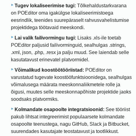
Tugev lokaliseerimise tugi:
Tõlkehaldustarkvarana
on POEditor oma igakülgse lokaliseerimistoega
eesrindlik, teenides suurepäraselt rahvusvahelistumise
projektidega töötavaid meeskondi.
Lai valik failivormingu tugi:
Lisaks .xls-ile toetab
POEditor paljusid failivorminguid, sealhulgas .strings,
.xml, json, .php, .resx ja palju muud. See laiendab selle
kasutatavust erinevatel platvormidel.
Võimalikud koostöötööriistad:
POEditor on
varustatud tugevate koostööfunktsioonidega, sealhulgas
võimalusega määrata meeskonnaliikmetele rolle ja
õigusi, muutes selle meeskonnapõhiste projektide jaoks
soodsaks platvormiks.
Kolmandate osapoolte integratsioonid:
See tööriist
pakub lihtsat integreerimist populaarsete kolmandate
osapoolte teenustega, nagu GitHub, Slack ja Bitbucket,
suurendades kasutajate teostatavust ja tootlikkust.