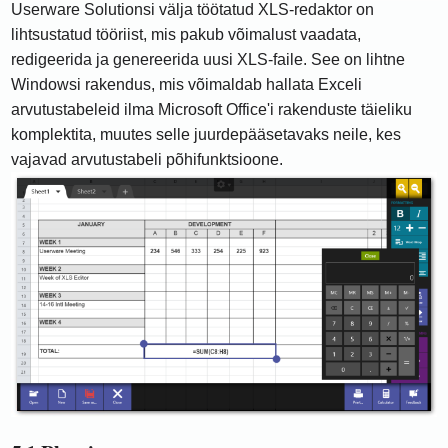
Userware Solutionsi välja töötatud XLS-redaktor on
lihtsustatud tööriist, mis pakub võimalust vaadata,
redigeerida ja genereerida uusi XLS-faile. See on lihtne
Windowsi rakendus, mis võimaldab hallata Exceli
arvutustabeleid ilma Microsoft Office'i rakenduste täieliku
komplektita, muutes selle juurdepääsetavaks neile, kes
vajavad arvutustabeli põhifunktsioone.