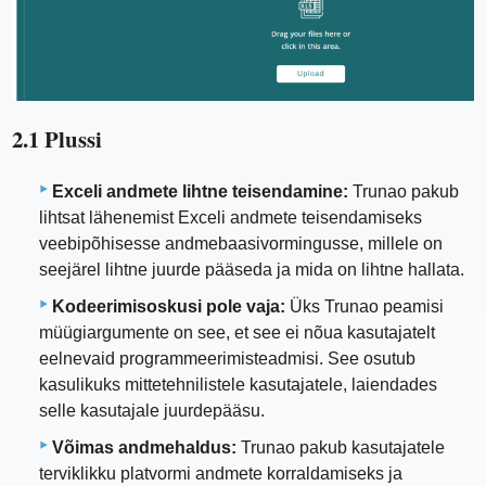
2.1 Plussi
Exceli andmete lihtne teisendamine:
Trunao pakub
lihtsat lähenemist Exceli andmete teisendamiseks
veebipõhisesse andmebaasivormingusse, millele on
seejärel lihtne juurde pääseda ja mida on lihtne hallata.
Kodeerimisoskusi pole vaja:
Üks Trunao peamisi
müügiargumente on see, et see ei nõua kasutajatelt
eelnevaid programmeerimisteadmisi. See osutub
kasulikuks mittetehnilistele kasutajatele, laiendades
selle kasutajale juurdepääsu.
Võimas andmehaldus:
Trunao pakub kasutajatele
terviklikku platvormi andmete korraldamiseks ja