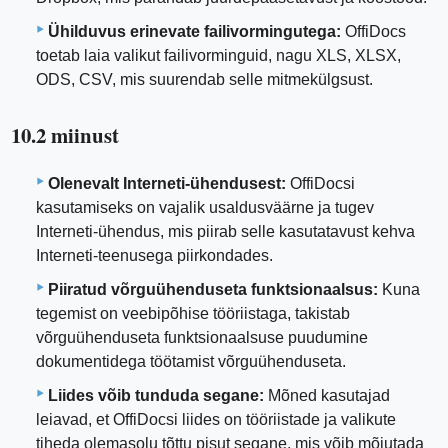
Ühilduvus erinevate failivormingutega:
OffiDocs
toetab laia valikut failivorminguid, nagu XLS, XLSX,
ODS, CSV, mis suurendab selle mitmekülgsust.
10.2 miinust
Olenevalt Interneti-ühendusest:
OffiDocsi
kasutamiseks on vajalik usaldusväärne ja tugev
Interneti-ühendus, mis piirab selle kasutatavust kehva
Interneti-teenusega piirkondades.
Piiratud võrguühenduseta funktsionaalsus:
Kuna
tegemist on veebipõhise tööriistaga, takistab
võrguühenduseta funktsionaalsuse puudumine
dokumentidega töötamist võrguühenduseta.
Liides võib tunduda segane:
Mõned kasutajad
leiavad, et OffiDocsi liides on tööriistade ja valikute
tiheda olemasolu tõttu pisut segane, mis võib mõjutada