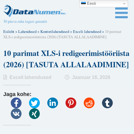
Eesti
30 päeva raha tagasi garantii
Esileht
>
Lahendused
>
Kontorilahendused
>
Exceli lahendused
>
10 parimat
XLS-i redigeerimistööriista (2026) [TASUTA ALLALAADIMINE]
10 parimat XLS-i redigeerimistööriista
(2026) [TASUTA ALLALAADIMINE]
Exceli lahendused
Jaanuar 16, 2026
Jaga kohe: