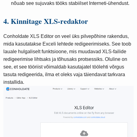
nõuab see sujuvaks tööks stabiilset Interneti-ühendust.
4. Kinnitage XLS-redaktor
Conholdate XLS Editor on veel üks pilvepõhine rakendus,
mida kasutatakse Exceli lehtede redigeerimiseks. See toob
lauale hulgaliselt funktsioone, mis muudavad XLS-failide
redigeerimise lihtsaks ja tõhusaks protsessiks. Oluline on
see, et see tööriist võimaldab kasutajatel töölehti võrgus
tasuta redigeerida, ilma et oleks vaja täiendavat tarkvara
installida.