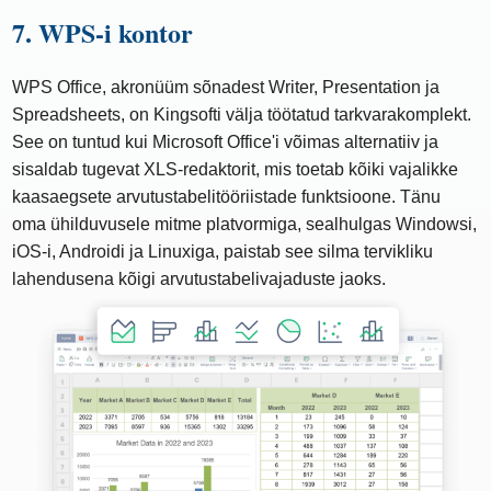
7. WPS-i kontor
WPS Office, akronüüm sõnadest Writer, Presentation ja
Spreadsheets, on Kingsofti välja töötatud tarkvarakomplekt.
See on tuntud kui Microsoft Office'i võimas alternatiiv ja
sisaldab tugevat XLS-redaktorit, mis toetab kõiki vajalikke
kaasaegsete arvutustabelitööriistade funktsioone. Tänu
oma ühilduvusele mitme platvormiga, sealhulgas Windowsi,
iOS-i, Androidi ja Linuxiga, paistab see silma tervikliku
lahendusena kõigi arvutustabelivajaduste jaoks.