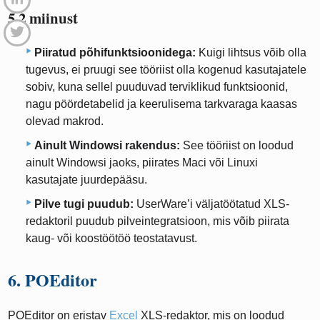
5.2 miinust
Piiratud põhifunktsioonidega:
Kuigi lihtsus võib olla
tugevus, ei pruugi see tööriist olla kogenud kasutajatele
sobiv, kuna sellel puuduvad terviklikud funktsioonid,
nagu pöördetabelid ja keerulisema tarkvaraga kaasas
olevad makrod.
Ainult Windowsi rakendus:
See tööriist on loodud
ainult Windowsi jaoks, piirates Maci või Linuxi
kasutajate juurdepääsu.
Pilve tugi puudub:
UserWare’i väljatöötatud XLS-
redaktoril puudub pilveintegratsioon, mis võib piirata
kaug- või koostöötöö teostatavust.
6. POEditor
POEditor on eristav
Excel
XLS-redaktor, mis on loodud