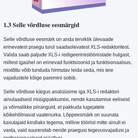
1.3 Selle võrdluse eesmärgid
Selle võrdluse eesmärk on anda terviklik ülevaade
erinevatest praegu turul saadaolevatest XLS-redaktoritest.
Valida saab paljude XLS-i redigeerimistööriistade hulgast,
millest igaühel on erinevad funktsioonid ja funktsionaalsus,
mistõttu võib tunduda hirmutav leida seda, mis teie
vajadustele kõige paremini sobib.
Selle võrdluse käigus analüüsime iga XLS-i redaktori
ainulaadseid müügipakkumisi, nende kasutamise eeliseid
ja võimalikke piiranguid, et pakkuda lugejatele
kõikehõlmavat vaatenurka. Lõppeesmärk on suunata
kasutajaid kindlaks tegema, milline tööriist mitte ainult ei
vasta, vaid suurendab nende praegusi tegevusvajadusi ja
professionaalseid püüdlusi.