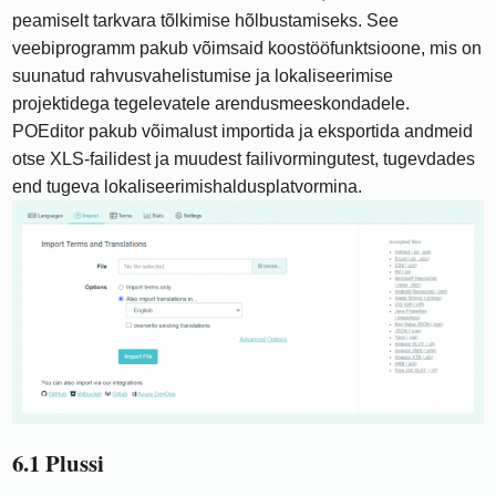
peamiselt tarkvara tõlkimise hõlbustamiseks. See
veebiprogramm pakub võimsaid koostööfunktsioone, mis on
suunatud rahvusvahelistumise ja lokaliseerimise
projektidega tegelevatele arendusmeeskondadele.
POEditor pakub võimalust importida ja eksportida andmeid
otse XLS-failidest ja muudest failivormingutest, tugevdades
end tugeva lokaliseerimishaldusplatvormina.
6.1 Plussi