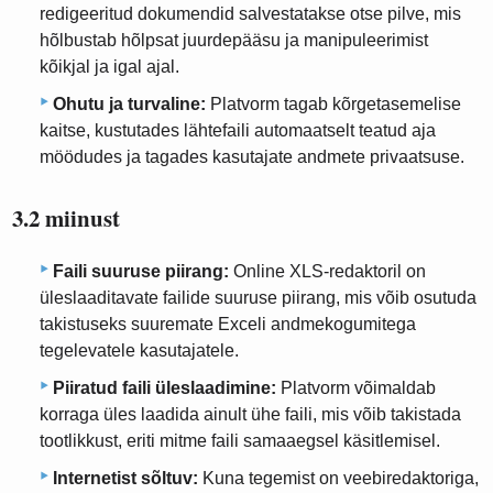
redigeeritud dokumendid salvestatakse otse pilve, mis
hõlbustab hõlpsat juurdepääsu ja manipuleerimist
kõikjal ja igal ajal.
Ohutu ja turvaline:
Platvorm tagab kõrgetasemelise
kaitse, kustutades lähtefaili automaatselt teatud aja
möödudes ja tagades kasutajate andmete privaatsuse.
3.2 miinust
Faili suuruse piirang:
Online XLS-redaktoril on
üleslaaditavate failide suuruse piirang, mis võib osutuda
takistuseks suuremate Exceli andmekogumitega
tegelevatele kasutajatele.
Piiratud faili üleslaadimine:
Platvorm võimaldab
korraga üles laadida ainult ühe faili, mis võib takistada
tootlikkust, eriti mitme faili samaaegsel käsitlemisel.
Internetist sõltuv:
Kuna tegemist on veebiredaktoriga,