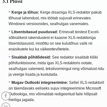
5.1 Plussi
Kerge ja tõhus:
Kerge disainiga XLS-redaktor pakub
tõhusat lahendust, mis töötab sujuvalt erinevates
Windowsi versioonides, sealhulgas vanemates.
Litsentsitasud puuduvad:
Erinevalt teistest Exceli-
sõbralikest rakendustest ei kaasne XLS-redaktoriga
litsentsitasusid, mistõttu on see kulutõhus valik nii
eraisikutele kui ka väikeettevõtetele.
Sisaldab põhitõdesid:
See redaktor sisaldab kõiki
põhifunktsioone, mida igas XLS-redaktoris ootate,
sealhulgas valemeid, tekstivormingut ning võimalust ridu
ja veerge lisada ja kustutada.
Mugav Outlooki integreerimine:
Sellel XLS-redaktoril
on täiendavaks eeliseks sujuv integreerimine Microsoft
Outlookiga, mis võimaldab redigeeritud faile hõlpsalt
meiliga jagada.