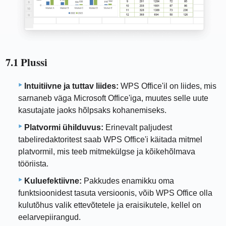
7.1 Plussi
Intuitiivne ja tuttav liides:
WPS Office'il on liides, mis
sarnaneb väga Microsoft Office'iga, muutes selle uute
kasutajate jaoks hõlpsaks kohanemiseks.
Platvormi ühilduvus:
Erinevalt paljudest
tabeliredaktoritest saab WPS Office'i käitada mitmel
platvormil, mis teeb mitmekülgse ja kõikehõlmava
tööriista.
Kuluefektiivne:
Pakkudes enamikku oma
funktsioonidest tasuta versioonis, võib WPS Office olla
kulutõhus valik ettevõtetele ja eraisikutele, kellel on
eelarvepiirangud.