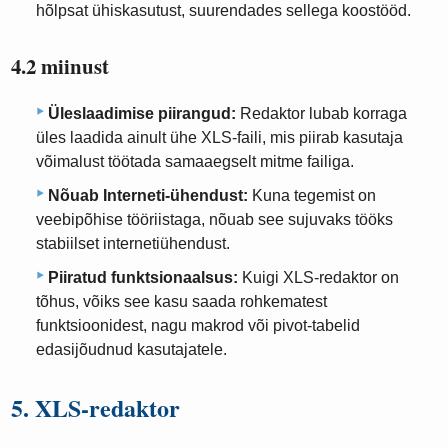
hõlpsat ühiskasutust, suurendades sellega koostööd.
4.2 miinust
Üleslaadimise piirangud:
Redaktor lubab korraga
üles laadida ainult ühe XLS-faili, mis piirab kasutaja
võimalust töötada samaaegselt mitme failiga.
Nõuab Interneti-ühendust:
Kuna tegemist on
veebipõhise tööriistaga, nõuab see sujuvaks tööks
stabiilset internetiühendust.
Piiratud funktsionaalsus:
Kuigi XLS-redaktor on
tõhus, võiks see kasu saada rohkematest
funktsioonidest, nagu makrod või pivot-tabelid
edasijõudnud kasutajatele.
5. XLS-redaktor