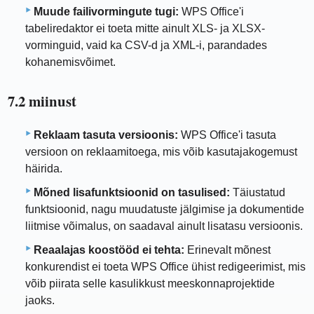
Muude failivormingute tugi:
WPS Office'i
tabeliredaktor ei toeta mitte ainult XLS- ja XLSX-
vorminguid, vaid ka CSV-d ja XML-i, parandades
kohanemisvõimet.
7.2 miinust
Reklaam tasuta versioonis:
WPS Office'i tasuta
versioon on reklaamitoega, mis võib kasutajakogemust
häirida.
Mõned lisafunktsioonid on tasulised:
Täiustatud
funktsioonid, nagu muudatuste jälgimise ja dokumentide
liitmise võimalus, on saadaval ainult lisatasu versioonis.
Reaalajas koostööd ei tehta:
Erinevalt mõnest
konkurendist ei toeta WPS Office ühist redigeerimist, mis
võib piirata selle kasulikkust meeskonnaprojektide
jaoks.