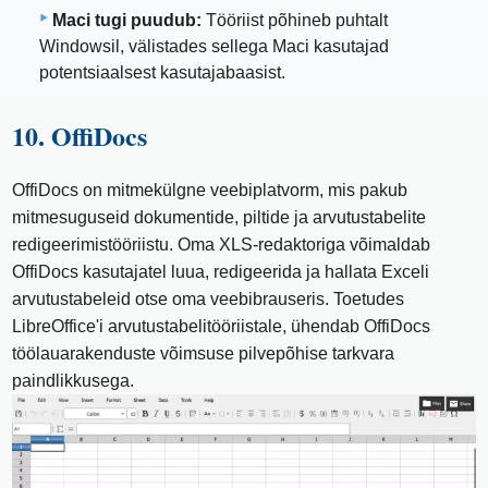
Maci tugi puudub:
Tööriist põhineb puhtalt
Windowsil, välistades sellega Maci kasutajad
potentsiaalsest kasutajabaasist.
10. OffiDocs
OffiDocs on mitmekülgne veebiplatvorm, mis pakub
mitmesuguseid dokumentide, piltide ja arvutustabelite
redigeerimistööriistu. Oma XLS-redaktoriga võimaldab
OffiDocs kasutajatel luua, redigeerida ja hallata Exceli
arvutustabeleid otse oma veebibrauseris. Toetudes
LibreOffice'i arvutustabelitööriistale, ühendab OffiDocs
töölauarakenduste võimsuse pilvepõhise tarkvara
paindlikkusega.