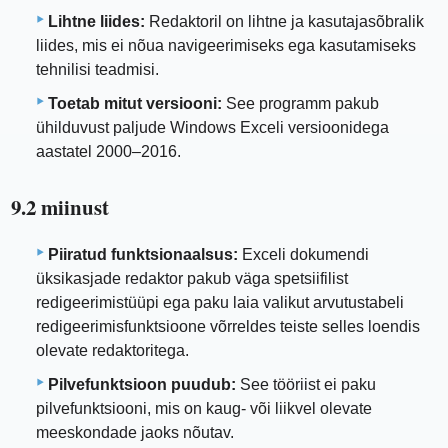
Lihtne liides:
Redaktoril on lihtne ja kasutajasõbralik
liides, mis ei nõua navigeerimiseks ega kasutamiseks
tehnilisi teadmisi.
Toetab mitut versiooni:
See programm pakub
ühilduvust paljude Windows Exceli versioonidega
aastatel 2000–2016.
9.2 miinust
Piiratud funktsionaalsus:
Exceli dokumendi
üksikasjade redaktor pakub väga spetsiifilist
redigeerimistüüpi ega paku laia valikut arvutustabeli
redigeerimisfunktsioone võrreldes teiste selles loendis
olevate redaktoritega.
Pilvefunktsioon puudub:
See tööriist ei paku
pilvefunktsiooni, mis on kaug- või liikvel olevate
meeskondade jaoks nõutav.