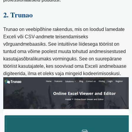
2. Trunao
Trunao on veebipõhine rakendus, mis on loodud lamedate
Exceli või CSV-andmete teisendamiseks
võrguandmebaasiks. See intuitiivse liidesega tööriist on
tuntud oma võime poolest muuta tohutud andmesisestused
kasutajasõbralikumaks vorminguks. See on suurepärane
tööriist kasutajatele, kes soovivad oma Exceli andmebaase
digiteerida, ilma et oleks vaja mingeid kodeerimisoskusi.