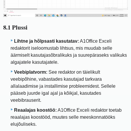
8.1 Plussi
Lihtne ja hõlpsasti kasutatav:
A1Office Exceli
redaktorit iseloomustab lihtsus, mis muudab selle
äärmiselt kasutajasõbralikuks ja suurepäraseks valikuks
algajatele kasutajatele.
Veebiplatvorm:
See redaktor on täielikult
veebipõhine, vabastades kasutajad tarkvara
allalaadimise ja installimise probleemidest. Sellele
pääseb juurde igal ajal ja kõikjal, kasutades
veebibrauserit.
Reaalajas koostöö:
A1Office Exceli redaktor toetab
reaalajas koostööd, muutes selle meeskonnatööks
elujõuliseks.