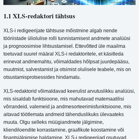
1.1 XLS-redaktori tähtsus
XLS-i redigeerijate tähtsuse mõistmine algab nende
tööriistade üliolulise rolli tunnistamisest andmete analüüsi
ja prognoosimise lihtsustamisel. Ettevõtted üle maailma
toetuvad suurel määral XLS-i redaktoritele, et käsitleda
erinevat andmemahtu, võimaldades hõlpsat juurdepääsu,
muutmist, salvestamist ja otsimist olulisele teabele, mis on
otsustamisprotsessides hindamatu.
XLS-redaktorid võimaldavad keerulist arvutuslikku analüüsi,
mis sisaldab funktsioone, mis mahutavad matemaatilisi
võrrandeid, valemeid ja andmesorteerimisfunktsioone, mis
aitavad töötlemata andmeid tähenduslikuks ülevaateks
muuta. Olgu selleks müügiandmete jälgimine,
kliendiloendite korrastamine, graafikute koostamine või
finantsjälgimise haldamine, XLS-i redigeerijad osutuvad