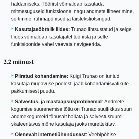
haldamiseks. Tööriist võimaldab kasutada
mitmesuguseid funktsioone, nagu andmete filtreerimine,
sortimine, rühmapõhised ja täistekstiotsingud.
Kasutajasõbralik liides:
Trunao lihtsustatud ja selge
liides võimaldab kasutajatel tööriista ja selle
funktsioonide vahel vaevata navigeerida.
2.2 miinust
Piiratud kohandamine:
Kuigi Trunao on tuntud
kasutaja mugavuse poolest, jääb kohandamisvalikute
pakkumisest puudu.
Salvestus- ja mastaapsusprobleemid:
Andmete
kogumise suurenemise tõttu on Trunao suutlikkus suuri
andmekogumeid tõhusalt hallata ja salvestusruumi
skaleeritavus mõne kasutaja jaoks murettekitav.
Olenevalt internetiühendusest:
Veebipõhise