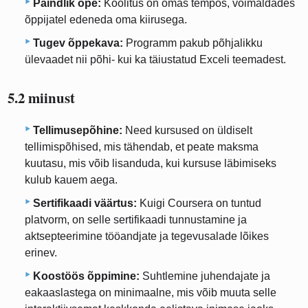
Paindlik õpe:
Koolitus on omas tempos, võimaldades
õppijatel edeneda oma kiirusega.
Tugev õppekava:
Programm pakub põhjalikku
ülevaadet nii põhi- kui ka täiustatud Exceli teemadest.
5.2 miinust
Tellimusepõhine:
Need kursused on üldiselt
tellimispõhised, mis tähendab, et peate maksma
kuutasu, mis võib lisanduda, kui kursuse läbimiseks
kulub kauem aega.
Sertifikaadi väärtus:
Kuigi Coursera on tuntud
platvorm, on selle sertifikaadi tunnustamine ja
aktsepteerimine tööandjate ja tegevusalade lõikes
erinev.
Koostöös õppimine:
Suhtlemine juhendajate ja
eakaaslastega on minimaalne, mis võib muuta selle