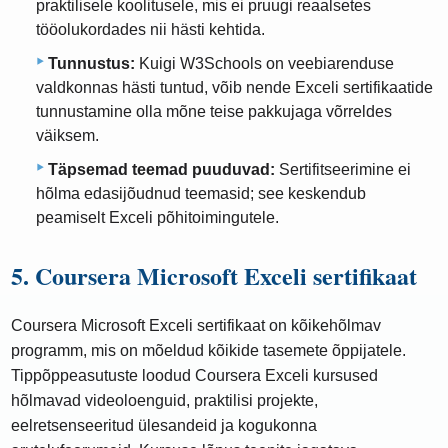
praktilisele koolitusele, mis ei pruugi reaalsetes
tööolukordades nii hästi kehtida.
Tunnustus:
Kuigi W3Schools on veebiarenduse
valdkonnas hästi tuntud, võib nende Exceli sertifikaatide
tunnustamine olla mõne teise pakkujaga võrreldes
väiksem.
Täpsemad teemad puuduvad:
Sertifitseerimine ei
hõlma edasijõudnud teemasid; see keskendub
peamiselt Exceli põhitoimingutele.
5. Coursera Microsoft Exceli sertifikaat
Coursera Microsoft Exceli sertifikaat on kõikehõlmav
programm, mis on mõeldud kõikide tasemete õppijatele.
Tippõppeasutuste loodud Coursera Exceli kursused
hõlmavad videoloenguid, praktilisi projekte,
eelretsenseeritud ülesandeid ja kogukonna