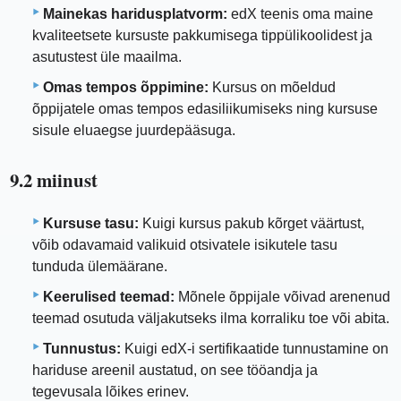
Mainekas haridusplatvorm:
edX teenis oma maine
kvaliteetsete kursuste pakkumisega tippülikoolidest ja
asutustest üle maailma.
Omas tempos õppimine:
Kursus on mõeldud
õppijatele omas tempos edasiliikumiseks ning kursuse
sisule eluaegse juurdepääsuga.
9.2 miinust
Kursuse tasu:
Kuigi kursus pakub kõrget väärtust,
võib odavamaid valikuid otsivatele isikutele tasu
tunduda ülemäärane.
Keerulised teemad:
Mõnele õppijale võivad arenenud
teemad osutuda väljakutseks ilma korraliku toe või abita.
Tunnustus:
Kuigi edX-i sertifikaatide tunnustamine on
hariduse areenil austatud, on see tööandja ja
tegevusala lõikes erinev.