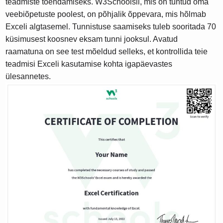
teadmiste tõendamiseks. W3Schoolsil, mis on tuntud oma
veebiõpetuste poolest, on põhjalik õppevara, mis hõlmab
Exceli algtasemel. Tunnistuse saamiseks tuleb sooritada 70
küsimusest koosnev eksam tunni jooksul. Avatud
raamatuna on see test mõeldud selleks, et kontrollida teie
teadmisi Exceli kasutamise kohta igapäevastes
ülesannetes.