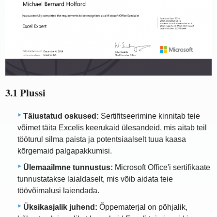
3.1 Plussi
Täiustatud oskused:
Sertifitseerimine kinnitab teie
võimet täita Excelis keerukaid ülesandeid, mis aitab teil
tööturul silma paista ja potentsiaalselt tuua kaasa
kõrgemaid palgapakkumisi.
Ülemaailmne tunnustus:
Microsoft Office'i sertifikaate
tunnustatakse laialdaselt, mis võib aidata teie
töövõimalusi laiendada.
Üksikasjalik juhend:
Õppematerjal on põhjalik,