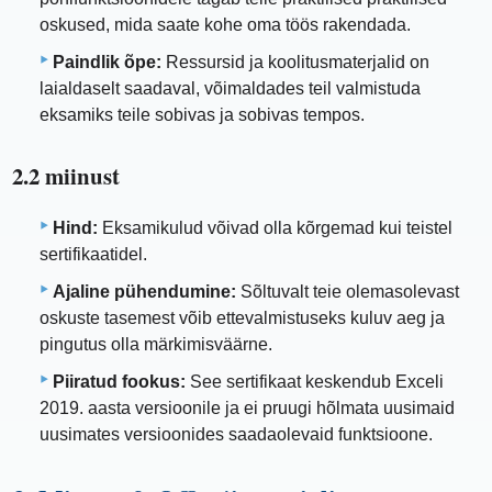
oskused, mida saate kohe oma töös rakendada.
Paindlik õpe:
Ressursid ja koolitusmaterjalid on
laialdaselt saadaval, võimaldades teil valmistuda
eksamiks teile sobivas ja sobivas tempos.
2.2 miinust
Hind:
Eksamikulud võivad olla kõrgemad kui teistel
sertifikaatidel.
Ajaline pühendumine:
Sõltuvalt teie olemasolevast
oskuste tasemest võib ettevalmistuseks kuluv aeg ja
pingutus olla märkimisväärne.
Piiratud fookus:
See sertifikaat keskendub Exceli
2019. aasta versioonile ja ei pruugi hõlmata uusimaid
uusimates versioonides saadaolevaid funktsioone.