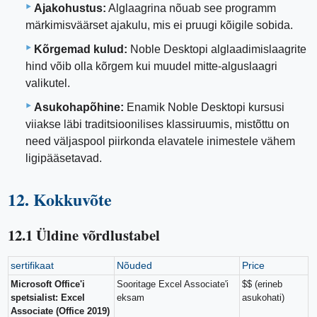
Ajakohustus:
Alglaagrina nõuab see programm
märkimisväärset ajakulu, mis ei pruugi kõigile sobida.
Kõrgemad kulud:
Noble Desktopi alglaadimislaagrite
hind võib olla kõrgem kui muudel mitte-alguslaagri
valikutel.
Asukohapõhine:
Enamik Noble Desktopi kursusi
viiakse läbi traditsioonilises klassiruumis, mistõttu on
need väljaspool piirkonda elavatele inimestele vähem
ligipääsetavad.
12. Kokkuvõte
12.1 Üldine võrdlustabel
sertifikaat
Nõuded
Price
Microsoft Office'i
Sooritage Excel Associate'i
$$ (erineb
spetsialist: Excel
eksam
asukohati)
Associate (Office 2019)