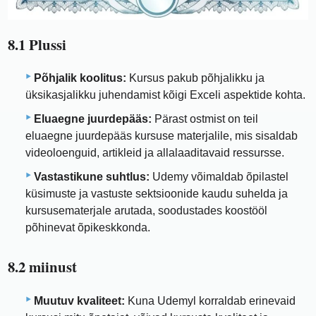
8.1 Plussi
Põhjalik koolitus:
Kursus pakub põhjalikku ja
üksikasjalikku juhendamist kõigi Exceli aspektide kohta.
Eluaegne juurdepääs:
Pärast ostmist on teil
eluaegne juurdepääs kursuse materjalile, mis sisaldab
videoloenguid, artikleid ja allalaaditavaid ressursse.
Vastastikune suhtlus:
Udemy võimaldab õpilastel
küsimuste ja vastuste sektsioonide kaudu suhelda ja
kursusematerjale arutada, soodustades koostööl
põhinevat õpikeskkonda.
8.2 miinust
Muutuv kvaliteet:
Kuna Udemyl korraldab erinevaid