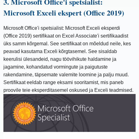
3. Microsoft Office'i spetsialist:
Microsoft Exceli ekspert (Office 2019)
Microsoft Office'i spetsialist: Microsoft Exceli eksperdi
(Office 2019) sertifikaat on Excel Associate'i sertifikaadist
üks samm kõrgemal. See sertifikaat on mõeldud neile, kes
peavad kasutama Exceli kõrgtasemel. See sisaldab
keerulisi ülesandeid, nagu töövihikute haldamine ja
jagamine, kohandatud vormingute ja paigutuste
rakendamine, täpsemate valemite loomine ja palju muud.
Sertifikaat eeldab range eksami sooritamist, mis paneb
proovile teie eksperditasemel oskused ja Exceli teadmised.