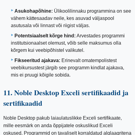
Asukohapõhine:
Ülikoolilinnaku programmina on see
vähem kättesaadav neile, kes asuvad väljaspool
asutusala või linnast või riigist väljas.
Potentsiaalselt kõrge hind:
Arvestades programmi
institutsionaalset olemust, võib selle maksumus olla
kõrgem kui veebipõhistel valikutel.
Fikseeritud ajakava:
Erinevalt omatempolistest
veebikursustest järgib see programm kindlat ajakava,
mis ei pruugi kõigile sobida.
11. Noble Desktop Exceli sertifikaadid ja
sertifikaadid
Noble Desktop pakub laiaulatuslikke Exceli sertifikaate,
mille eesmärk on anda õppijatele oskuslikud Exceli
oskused. Programmid on tavaliselt korraldatud alglaagritena