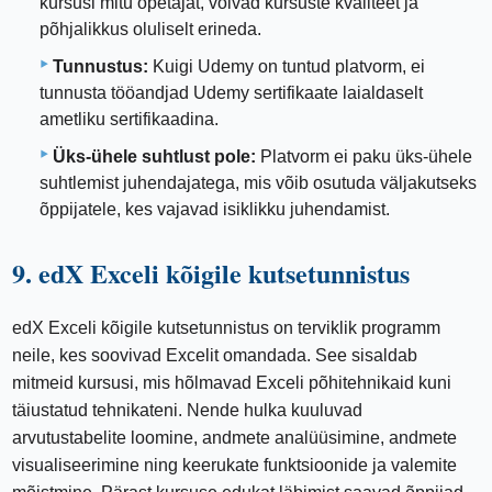
kursusi mitu õpetajat, võivad kursuste kvaliteet ja
põhjalikkus oluliselt erineda.
Tunnustus:
Kuigi Udemy on tuntud platvorm, ei
tunnusta tööandjad Udemy sertifikaate laialdaselt
ametliku sertifikaadina.
Üks-ühele suhtlust pole:
Platvorm ei paku üks-ühele
suhtlemist juhendajatega, mis võib osutuda väljakutseks
õppijatele, kes vajavad isiklikku juhendamist.
9. edX Exceli kõigile kutsetunnistus
edX Exceli kõigile kutsetunnistus on terviklik programm
neile, kes soovivad Excelit omandada. See sisaldab
mitmeid kursusi, mis hõlmavad Exceli põhitehnikaid kuni
täiustatud tehnikateni. Nende hulka kuuluvad
arvutustabelite loomine, andmete analüüsimine, andmete
visualiseerimine ning keerukate funktsioonide ja valemite