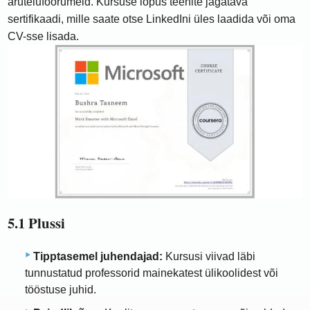
arutelufoorumeid. Kursuse lõpus teenite jagatava
sertifikaadi, mille saate otse LinkedIni üles laadida või oma
CV-sse lisada.
5.1 Plussi
Tipptasemel juhendajad:
Kursusi viivad läbi
tunnustatud professorid mainekatest ülikoolidest või
tööstuse juhid.