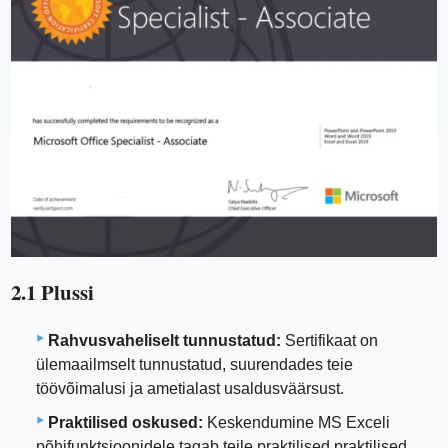
2.1 Plussi
Rahvusvaheliselt tunnustatud:
Sertifikaat on
ülemaailmselt tunnustatud, suurendades teie
töövõimalusi ja ametialast usaldusväärsust.
Praktilised oskused:
Keskendumine MS Exceli
põhifunktsioonidele tagab teile praktilised praktilised