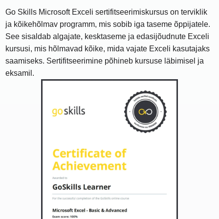
Go Skills Microsoft Exceli sertifitseerimiskursus on terviklik
ja kõikehõlmav programm, mis sobib iga taseme õppijatele.
See sisaldab algajate, kesktaseme ja edasijõudnute Exceli
kursusi, mis hõlmavad kõike, mida vajate Exceli kasutajaks
saamiseks. Sertifitseerimine põhineb kursuse läbimisel ja
eksamil.