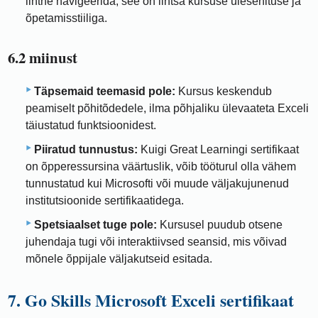
lihtne navigeerida, see on lihtsa kursuse ülesehituse ja
õpetamisstiiliga.
6.2 miinust
Täpsemaid teemasid pole:
Kursus keskendub
peamiselt põhitõdedele, ilma põhjaliku ülevaateta Exceli
täiustatud funktsioonidest.
Piiratud tunnustus:
Kuigi Great Learningi sertifikaat
on õpperessursina väärtuslik, võib tööturul olla vähem
tunnustatud kui Microsofti või muude väljakujunenud
institutsioonide sertifikaatidega.
Spetsiaalset tuge pole:
Kursusel puudub otsene
juhendaja tugi või interaktiivsed seansid, mis võivad
mõnele õppijale väljakutseid esitada.
7. Go Skills Microsoft Exceli sertifikaat