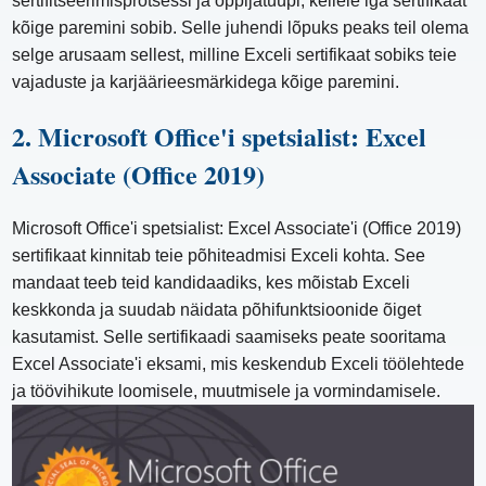
sertifitseerimisprotsessi ja õppijatüüpi, kellele iga sertifikaat
kõige paremini sobib. Selle juhendi lõpuks peaks teil olema
selge arusaam sellest, milline Exceli sertifikaat sobiks teie
vajaduste ja karjäärieesmärkidega kõige paremini.
2. Microsoft Office'i spetsialist: Excel
Associate (Office 2019)
Microsoft Office'i spetsialist: Excel Associate'i (Office 2019)
sertifikaat kinnitab teie põhiteadmisi Exceli kohta. See
mandaat teeb teid kandidaadiks, kes mõistab Exceli
keskkonda ja suudab näidata põhifunktsioonide õiget
kasutamist. Selle sertifikaadi saamiseks peate sooritama
Excel Associate'i eksami, mis keskendub Exceli töölehtede
ja töövihikute loomisele, muutmisele ja vormindamisele.