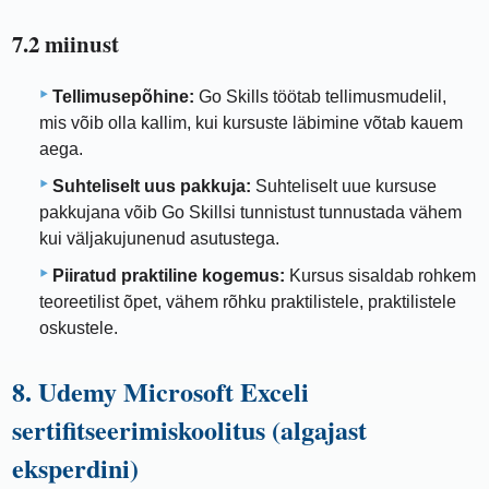
7.2 miinust
Tellimusepõhine:
Go Skills töötab tellimusmudelil,
mis võib olla kallim, kui kursuste läbimine võtab kauem
aega.
Suhteliselt uus pakkuja:
Suhteliselt uue kursuse
pakkujana võib Go Skillsi tunnistust tunnustada vähem
kui väljakujunenud asutustega.
Piiratud praktiline kogemus:
Kursus sisaldab rohkem
teoreetilist õpet, vähem rõhku praktilistele, praktilistele
oskustele.
8. Udemy Microsoft Exceli
sertifitseerimiskoolitus (algajast
eksperdini)