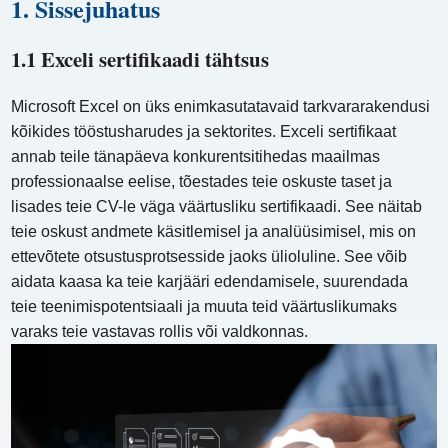
1. Sissejuhatus
1.1 Exceli sertifikaadi tähtsus
Microsoft Excel on üks enimkasutatavaid tarkvararakendusi
kõikides tööstusharudes ja sektorites. Exceli sertifikaat
annab teile tänapäeva konkurentsitihedas maailmas
professionaalse eelise, tõestades teie oskuste taset ja
lisades teie CV-le väga väärtusliku sertifikaadi. See näitab
teie oskust andmete käsitlemisel ja analüüsimisel, mis on
ettevõtete otsustusprotsesside jaoks ülioluline. See võib
aidata kaasa ka teie karjääri edendamisele, suurendada
teie teenimispotentsiaali ja muuta teid väärtuslikumaks
varaks teie vastavas rollis või valdkonnas.