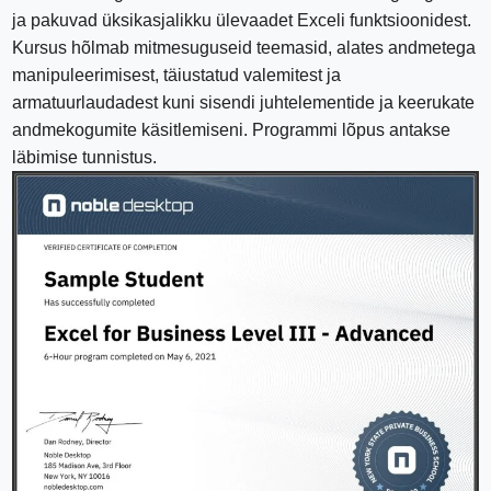
ja pakuvad üksikasjalikku ülevaadet Exceli funktsioonidest.
Kursus hõlmab mitmesuguseid teemasid, alates andmetega
manipuleerimisest, täiustatud valemitest ja
armatuurlaudadest kuni sisendi juhtelementide ja keerukate
andmekogumite käsitlemiseni. Programmi lõpus antakse
läbimise tunnistus.