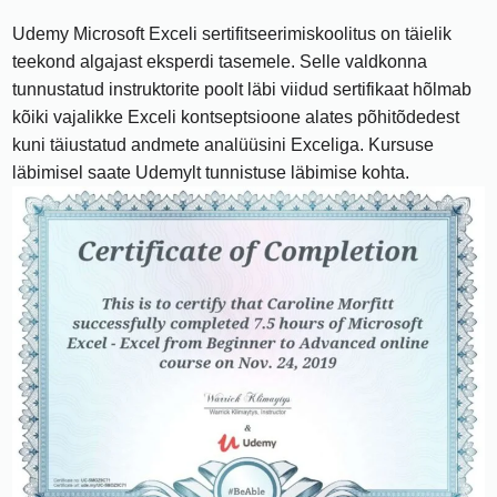
Udemy Microsoft Exceli sertifitseerimiskoolitus on täielik
teekond algajast eksperdi tasemele. Selle valdkonna
tunnustatud instruktorite poolt läbi viidud sertifikaat hõlmab
kõiki vajalikke Exceli kontseptsioone alates põhitõdedest
kuni täiustatud andmete analüüsini Exceliga. Kursuse
läbimisel saate Udemylt tunnistuse läbimise kohta.