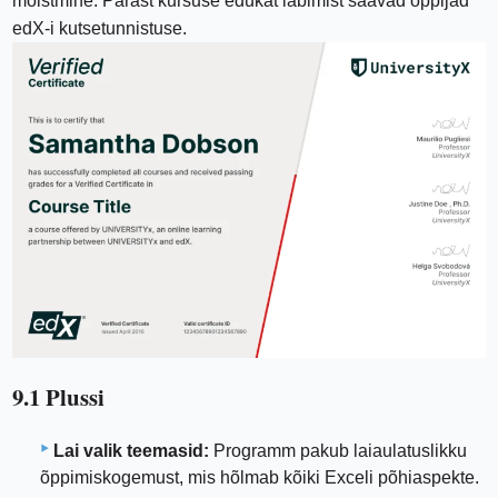
mõistmine. Pärast kursuse edukat läbimist saavad õppijad
edX-i kutsetunnistuse.
9.1 Plussi
Lai valik teemasid:
Programm pakub laiaulatuslikku
õppimiskogemust, mis hõlmab kõiki Exceli põhiaspekte.