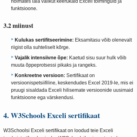
hõlmates laia valikut keerukaid Exceli toiminguid ja
funktsioone.
3.2 miinust
Kulukas sertifitseerimine:
Eksamitasu võib olenevalt
riigist olla suhteliselt kõrge.
Vajalik intensiivne õpe:
Kaetud sisu suur hulk võib
muuta õppeprotsessi pikaks ja rangeks.
Konkreetne versioon:
Sertifikaat on
versioonispetsiifiline, keskendudes Excel 2019-le, mis ei
pruugi sisaldada Exceli hilisemate versioonide uusimaid
funktsioone ega värskendusi.
4. W3Schools Exceli sertifikaat
W3Schoolsi Exceli sertifikaat on loodud teie Exceli