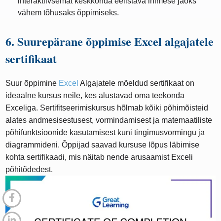
interaktiivsemat keskkonda eelistava inimese jaoks
vähem tõhusaks õppimiseks.
6. Suurepärane õppimise Excel algajatele
sertifikaat
Suur õppimine
Excel
Algajatele mõeldud sertifikaat on
ideaalne kursus neile, kes alustavad oma teekonda
Exceliga. Sertifitseerimiskursus hõlmab kõiki põhimõisteid
alates andmesisestusest, vormindamisest ja matemaatiliste
põhifunktsioonide kasutamisest kuni tingimusvormingu ja
diagrammideni. Õppijad saavad kursuse lõpus läbimise
kohta sertifikaadi, mis näitab nende arusaamist Exceli
põhitõdedest.