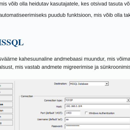
mis võib olla heidutav kasutajatele, kes otsivad tasuta v
utomatiseerimiseks puudub funktsioon, mis võib olla tak
 MSSQL
sväärne kahesuunaline andmebaasi muundur, mis võimal
lsust, mis vastab andmete migreerimise ja sünkroonimise