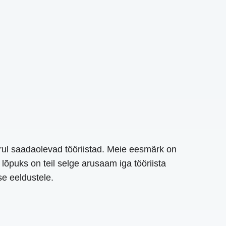
rul saadaolevad tööriistad. Meie eesmärk on
lõpuks on teil selge arusaam iga tööriista
se eeldustele.