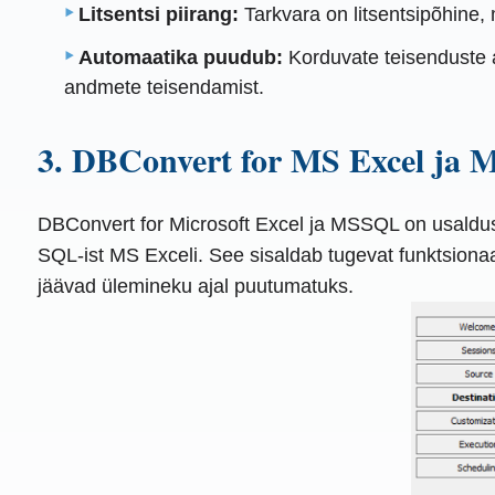
Litsentsi piirang:
Tarkvara on litsentsipõhine, 
Automaatika puudub:
Korduvate teisenduste a
andmete teisendamist.
3. DBConvert for MS Excel ja
DBConvert for Microsoft Excel ja MSSQL on usaldu
SQL-ist MS Exceli. See sisaldab tugevat funktsionaa
jäävad ülemineku ajal puutumatuks.