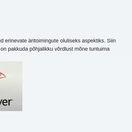
inevate äritoimingute oluliseks aspektiks. Siin
ärk on pakkuda põhjalikku võrdlust mõne tuntuima