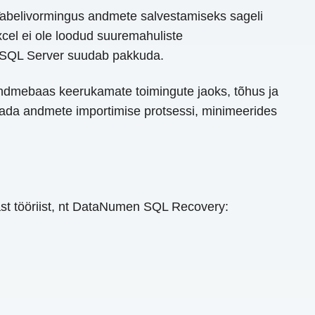
Tabelivormingus andmete salvestamiseks sageli
cel ei ole loodud suuremahuliste
s SQL Server suudab pakkuda.
 andmebaas keerukamate toimingute jaoks, tõhus ja
ustada andmete importimise protsessi, minimeerides
t tööriist, nt DataNumen SQL Recovery: