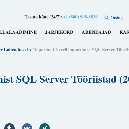
Tasuta kõne (24/7):
+1 (800) 998-8826
Otsing
LLALAADIMINE
JÄRJEKORD
ARENDAJAD
KAS
er Lahendused
>
10 parimat Exceli importimist SQL Server T
mist SQL Server Tööriistad 