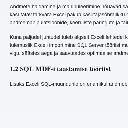
Andmete haldamine ja manipuleerimine nõuavad sage
kasutatav tarkvara Excel pakub kasutajasõbralikku 
andmemanipulatsioonide, keeruliste päringute ja 
Kuna paljudel juhtudel tuleb algselt Exceli lehtede
tulemuslik Exceli importimine SQL Server tööriist mu
vigu, säästes aega ja saavutades optimaalse andme
1.2 SQL MDF-i taastamise tööriist
Lisaks Exceli SQL-muundurile on enamikul andmeba