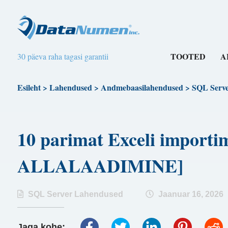
TOOTED
A
30 päeva raha tagasi garantii
Esileht
>
Lahendused
>
Andmebaasilahendused
>
SQL Serv
10 parimat Exceli importi
ALLALAADIMINE]
SQL Server Lahendused
Jaanuar 16, 2026
Jaga kohe: