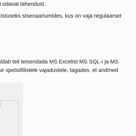
õi odavat lahendust.
istuseks stsenaariumides, kus on vaja regulaarset
dab teil teisendada MS Excelist MS SQL-i ja MS
 spetsiifilistele vajadustele, tagades, et andmed