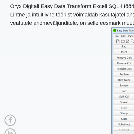
Oryx Digitali Easy Data Transform Exceli SQL-i tö
Lihtne ja intuitiivne tööriist võimaldab kasutajate
veatutele andmeväljunditele, on selle eesmärk mu