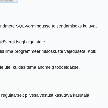
i andmete SQL-vormingusse teisendamiseks kuluvat
skõverat isegi algajatele.
dusi ilma programmeerimisoskuste vajaduseta. Kõik
lle üle, kuidas tema andmeid töödeldakse.
 regulaarselt pilvesalvestust kasutava kasutaja