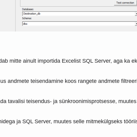
b mitte ainult importida Excelist SQL Server, aga ka e
tõhus andmete teisendamine koos rangete andmete filtreeri
 tavalisi teisendus- ja sünkroonimisprotsesse, muutes 
nidega ja SQL Server, muutes selle mitmekülgseks tööriis