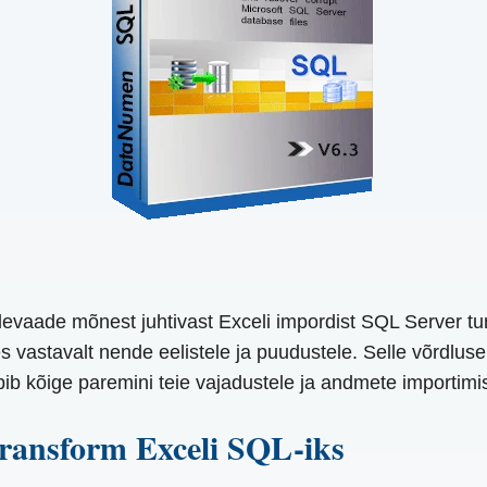
evaade mõnest juhtivast Exceli impordist SQL Server tu
s vastavalt nende eelistele ja puudustele. Selle võrdluse 
obib kõige paremini teie vajadustele ja andmete importimi
Transform Exceli SQL-iks