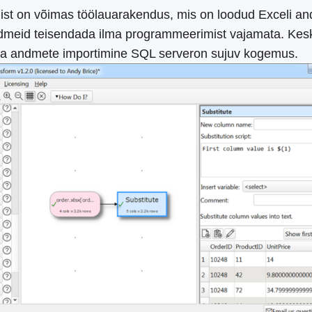
öriist on võimas töölauarakendus, mis on loodud Exceli
l andmeid teisendada ilma programmeerimist vajamata. Kesk
uta andmete importimine SQL serveron sujuv kogemus.