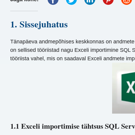
1. Sissejuhatus
Tänapäeva andmepõhises keskkonnas on andmete tõh
on sellised tööriistad nagu Exceli importimine SQL S
tööriista vahel, mis on saadaval Exceli andmete im
1.1 Exceli importimise tähtsus SQL Serve