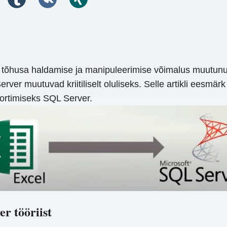
usa haldamise ja manipuleerimise võimalus muutunud er
erver muutuvad kriitiliselt oluliseks. Selle artikli eesm
portimiseks SQL Server.
r tööriist