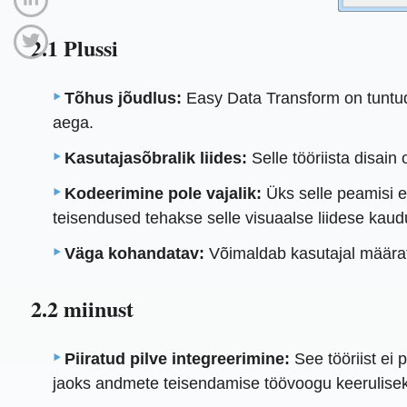
2.1 Plussi
Tõhus jõudlus:
Easy Data Transform on tuntud
aega.
Kasutajasõbralik liides:
Selle tööriista disain 
Kodeerimine pole vajalik:
Üks selle peamisi e
teisendused tehakse selle visuaalse liidese kaud
Väga kohandatav:
Võimaldab kasutajal määratl
2.2 miinust
Piiratud pilve integreerimine:
See tööriist ei 
jaoks andmete teisendamise töövoogu keerulise