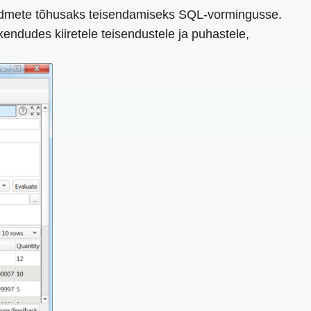
 andmete tõhusaks teisendamiseks SQL-vormingusse.
endudes kiiretele teisendustele ja puhastele,