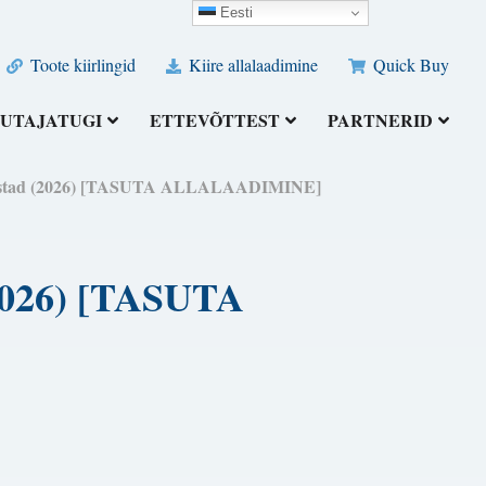
Eesti
Toote kiirlingid
Kiire allalaadimine
Quick Buy
UTAJATUGI
ETTEVÕTTEST
PARTNERID
ööriistad (2026) [TASUTA ALLALAADIMINE]
(2026) [TASUTA