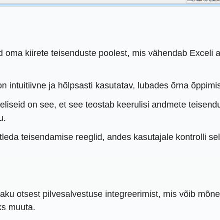
 oma kiirete teisenduste poolest, mis vähendab Excel
on intuitiivne ja hõlpsasti kasutatav, lubades õrna õppimi
eliseid on see, et see teostab keerulisi andmete teisen
u.
eda teisendamise reeglid, andes kasutajale kontrolli se
paku otsest pilvesalvestuse integreerimist, mis võib mõne
ks muuta.