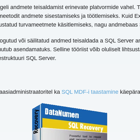
li andmete teisaldamist erinevate platvormide vahel. 
meetodit andmete sisestamiseks ja töötlemiseks. Kuid Ex
täiustatud turvameetmete käsitlemiseks, nagu andmebaa
l kogutud või säilitatud andmed teisaldada a SQL Server
utub asendamatuks. Selline tööriist võib oluliselt lihts
struktuuri SQL Server.
asiadministraatoritel ka
SQL MDF-i taastamine
käepäras