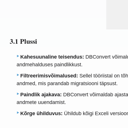
3.1 Plussi
Kahesuunaline teisendus:
DBConvert võimalda
andmehalduses paindlikkust.
Filtreerimisvõimalused:
Sellel tööriistal on 
andmed, mis parandab migratsiooni täpsust.
Paindlik ajakava:
DBConvert võimaldab ajastada
andmete uuendamist.
Kõrge ühilduvus:
Ühildub kõigi Exceli versioo