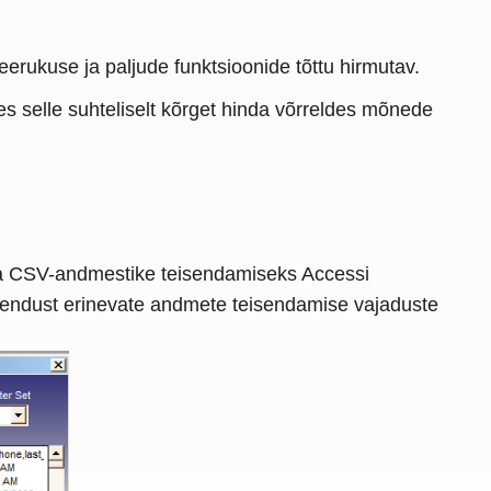
eerukuse ja paljude funktsioonide tõttu hirmutav.
des selle suhteliselt kõrget hinda võrreldes mõnede
li ja CSV-andmestike teisendamiseks Accessi
ahendust erinevate andmete teisendamise vajaduste