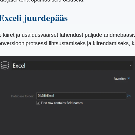
 Exceli juurdepääs
kub kiiret ja usaldusväärset lahendust paljude andmebaa
nversiooniprotsessi lihtsustamiseks ja kiirendamiseks, 