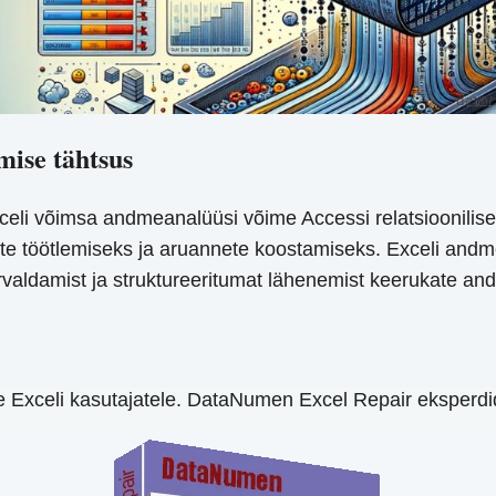
mise tähtsus
li võimsa andmeanalüüsi võime Accessi relatsioonilise
e töötlemiseks ja aruannete koostamiseks. Exceli andm
õrvaldamist ja struktureeritumat lähenemist keerukate a
le Exceli kasutajatele. DataNumen Excel Repair eksperdi