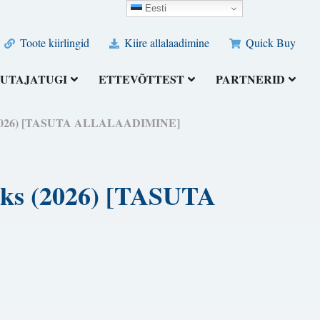
Eesti
Toote kiirlingid
Kiire allalaadimine
Quick Buy
UTAJATUGI
ETTEVÕTTEST
PARTNERID
uks (2026) [TASUTA ALLALAADIMINE]
suks (2026) [TASUTA