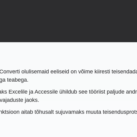
Converti olulisemaid eeliseid on võime kiiresti teisenda
ega teabega.
ks Excelile ja Accessile ühildub see tööriist paljude 
vajaduste jaoks.
ktsioon aitab tõhusalt sujuvamaks muuta teisendusprots