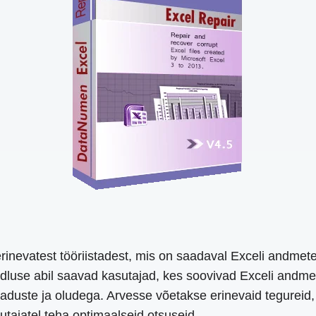
inevatest tööriistadest, mis on saadaval Exceli andmete 
rdluse abil saavad kasutajad, kes soovivad Exceli andmei
ajaduste ja oludega. Arvesse võetakse erinevaid tegurei
utajatel teha optimaalseid otsuseid.