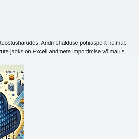
des tööstusharudes. Andmehalduse põhiaspekt hõlmab
ikute jaoks on Exceli andmete importimise võimalus