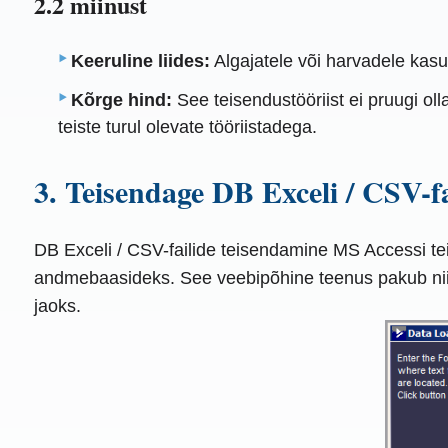
2.2 miinust
Keeruline liides:
Algajatele või harvadele kasut
Kõrge hind:
See teisendustööriist ei pruugi oll
teiste turul olevate tööriistadega.
3. Teisendage DB Exceli / CSV-f
DB Exceli / CSV-failide teisendamine MS Accessi tei
andmebaasideks. See veebipõhine teenus pakub nii t
jaoks.