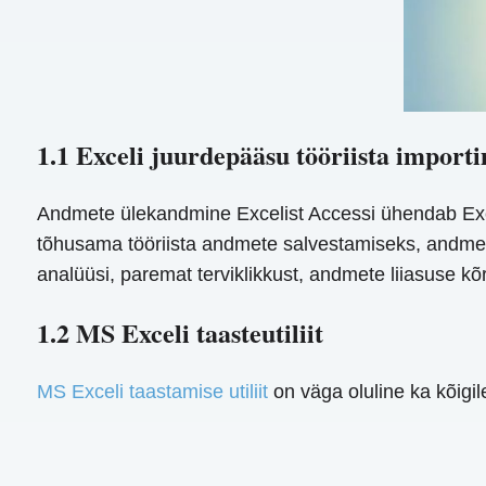
1.1 Exceli juurdepääsu tööriista importi
Andmete ülekandmine Excelist Accessi ühendab Exce
tõhusama tööriista andmete salvestamiseks, andmet
analüüsi, paremat terviklikkust, andmete liiasuse k
1.2 MS Exceli taasteutiliit
MS Exceli taastamise utiliit
on väga oluline ka kõigi