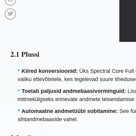
2.1 Plussi
Kiired konversioonid:
Üks Spectral Core Full 
valiku ettevõtetele, kes tegelevad suure tihedus
Toetab paljusid andmebaasivorminguid:
Lisa
mitmekülgseks erinevate andmete teisendamise 
Automaatne andmetüübi sobitamine:
See fun
sihtandmebaaside vahel.