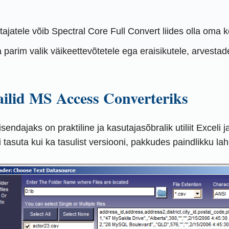
ajatele võib Spectral Core Full Convert liides olla oma k
a parim valik väikeettevõtetele ega eraisikutele, arvesta
ailid MS Access Converteriks
sendajaks on praktiline ja kasutajasõbralik utiliit Exce
asuta kui ka tasulist versiooni, pakkudes paindlikku l