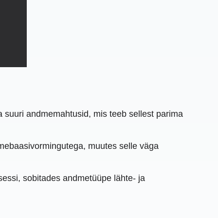
da suuri andmemahtusid, mis teeb sellest parima
andmebaasivormingutega, muutes selle väga
essi, sobitades andmetüüpe lähte- ja