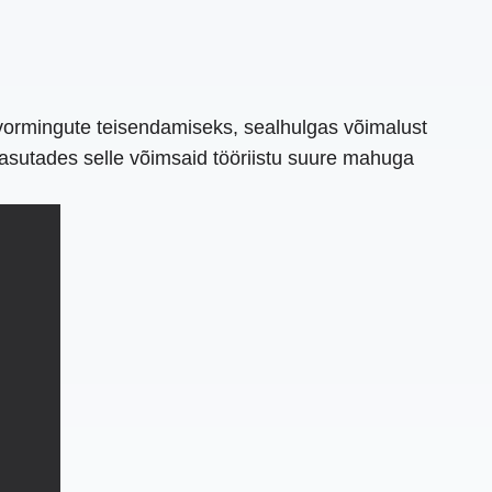
sivormingute teisendamiseks, sealhulgas võimalust
kasutades selle võimsaid tööriistu suure mahuga