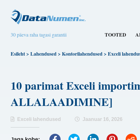
TOOTED
A
30 päeva raha tagasi garantii
Esileht
>
Lahendused
>
Kontorilahendused
>
Exceli lahendu
10 parimat Exceli importi
ALLALAADIMINE]
Exceli lahendused
Jaanuar 16, 2026
Jaga kohe: