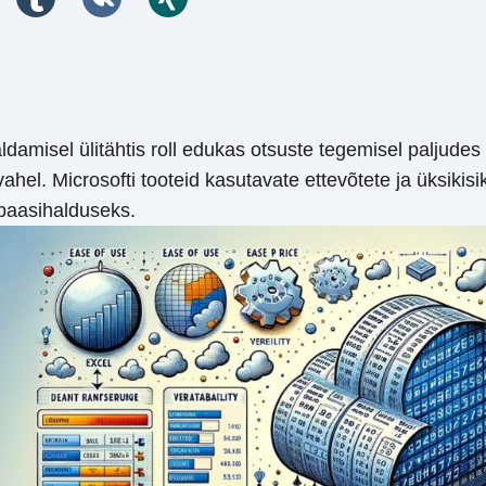
aldamisel ülitähtis roll edukas otsuste tegemisel palju
hel. Microsofti tooteid kasutavate ettevõtete ja üksikis
ebaasihalduseks.