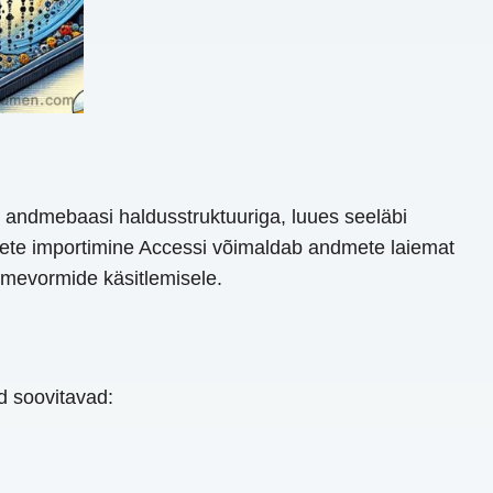
 andmebaasi haldusstruktuuriga, luues seeläbi
ete importimine Accessi võimaldab andmete laiemat
ndmevormide käsitlemisele.
d soovitavad: