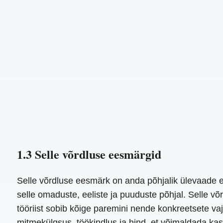
1.3 Selle võrdluse eesmärgid
Selle võrdluse eesmärk on anda põhjalik ülevaade er
selle omaduste, eeliste ja puuduste põhjal. Selle võ
tööriist sobib kõige paremini nende konkreetsete v
mitmekülgsus, töökindlus ja hind, et võimaldada kas