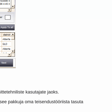
ttetehniliste kasutajate jaoks.
ee pakkuja oma teisendustööriista tasuta