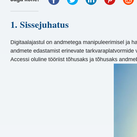
1. Sissejuhatus
Digitaalajastul on andmetega manipuleerimisel ja h
andmete edastamist erinevate tarkvaraplatvormide va
Accessi oluline tööriist tõhusaks ja tõhusaks andm