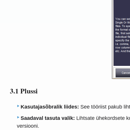
3.1 Plussi
Kasutajasõbralik liides:
See tööriist pakub lih
Saadaval tasuta valik:
Lihtsate ühekordsete k
versiooni.