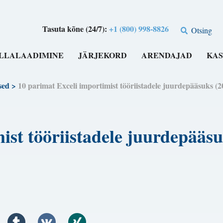
Tasuta kõne (24/7):
+1 (800) 998-8826
Otsing
LLALAADIMINE
JÄRJEKORD
ARENDAJAD
KAS
sed
>
10 parimat Exceli importimist tööriistadele juurdepääs
mist tööriistadele juurdepää