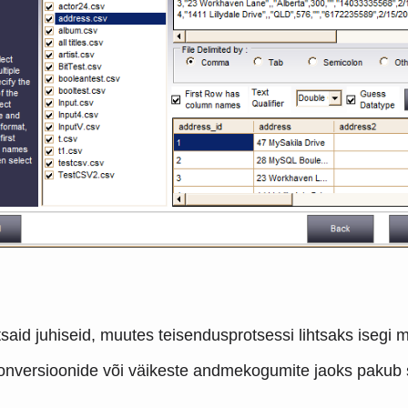
tsaid juhiseid, muutes teisendusprotsessi lihtsaks isegi mi
onversioonide või väikeste andmekogumite jaoks pakub s