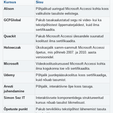
Kursus
Sisu
Alison
Põhjalikud uuringud Microsoft Accessi kohta koos
valikuliste tasuliste eelistega.
GCFGlobal
Pakub tasakaalustatud segu nii video- kui ka
tekstipõhistest õppematerjalidest, kuid ilma
sertifikaadita.
Quackit
Pakub Microsoft Accessi ülesandele suunatud
koolitust ilma sertifikaadita.
Holowczak
Üksikasjalik samm-sammult Microsoft Accessi
õpetus, mis põhineb 2007. ja 2010. aasta
versioonidel.
Microsoft
Videokoolituskursused Microsoft Accessi kohta
ilma kogukonna toe või sertifikaadita.
Udemy
Põhjalik juurdepääsukoolitus koos sertifikaadiga,
kuid nõuab tasumist.
Arvuti
Põhjalik, interaktiivne õpe koos tasuga.
juhendamine
Simon Sez IT
Interaktiivsete komponentidega struktureeritud
kursus nõuab tasulist liikmelisust.
Õpetuste punkt
Pakub terviklikku tekstipõhist lähenemist tasuta