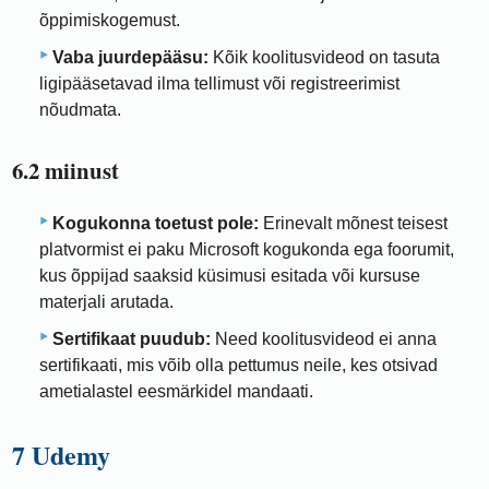
õppimiskogemust.
Vaba juurdepääsu:
Kõik koolitusvideod on tasuta
ligipääsetavad ilma tellimust või registreerimist
nõudmata.
6.2 miinust
Kogukonna toetust pole:
Erinevalt mõnest teisest
platvormist ei paku Microsoft kogukonda ega foorumit,
kus õppijad saaksid küsimusi esitada või kursuse
materjali arutada.
Sertifikaat puudub:
Need koolitusvideod ei anna
sertifikaati, mis võib olla pettumus neile, kes otsivad
ametialastel eesmärkidel mandaati.
7 Udemy