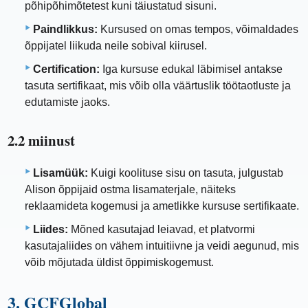
põhipõhimõtetest kuni täiustatud sisuni.
Paindlikkus:
Kursused on omas tempos, võimaldades
õppijatel liikuda neile sobival kiirusel.
Certification:
Iga kursuse edukal läbimisel antakse
tasuta sertifikaat, mis võib olla väärtuslik töötaotluste ja
edutamiste jaoks.
2.2 miinust
Lisamüük:
Kuigi koolituse sisu on tasuta, julgustab
Alison õppijaid ostma lisamaterjale, näiteks
reklaamideta kogemusi ja ametlikke kursuse sertifikaate.
Liides:
Mõned kasutajad leiavad, et platvormi
kasutajaliides on vähem intuitiivne ja veidi aegunud, mis
võib mõjutada üldist õppimiskogemust.
3. GCFGlobal