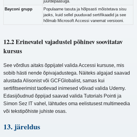
juurdepääsuga.
Bayconi grupp
Populaarne tasuta ja hõlpsasti mõistetava sisu
jaoks, kuid sellel puuduvad sertifikaadid ja see
hõlmab Microsoft Accessi vanemat versiooni.
12.2 Erinevatel vajadustel põhinev soovitatav
kursus
See võrdlus aitaks õppijatel valida Accessi kursuse, mis
sobib hästi nende õpivajadustega. Näiteks algajad saavad
alustada Alisonist või GCFGlobalist, samas kui
sertifitseerimist taotlevad inimesed võivad valida Udemy.
Edasijõudnud õppijad saavad valida Tutorials Pointi ja
Simon Sez IT vahel, lähtudes oma eelistusest multimeedia
või tekstipõhiste juhiste osas.
13. järeldus