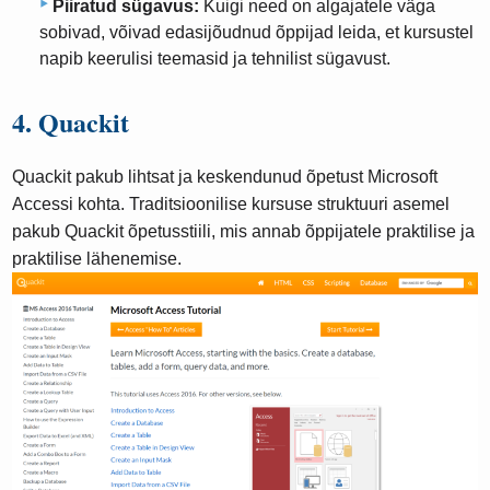
Piiratud sügavus:
Kuigi need on algajatele väga
sobivad, võivad edasijõudnud õppijad leida, et kursustel
napib keerulisi teemasid ja tehnilist sügavust.
4. Quackit
Quackit pakub lihtsat ja keskendunud õpetust Microsoft
Accessi kohta. Traditsioonilise kursuse struktuuri asemel
pakub Quackit õpetusstiili, mis annab õppijatele praktilise ja
praktilise lähenemise.