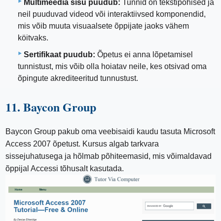
Multimeedia sisu puudub:
Tunnid on tekstipõhised ja
neil puuduvad videod või interaktiivsed komponendid,
mis võib muuta visuaalsete õppijate jaoks vähem
köitvaks.
Sertifikaat puudub:
Õpetus ei anna lõpetamisel
tunnistust, mis võib olla hoiatav neile, kes otsivad oma
õpingute akrediteeritud tunnustust.
11. Baycon Group
Baycon Group pakub oma veebisaidi kaudu tasuta Microsoft
Access 2007 õpetust. Kursus algab tarkvara
sissejuhatusega ja hõlmab põhiteemasid, mis võimaldavad
õppijal Accessi tõhusalt kasutada.