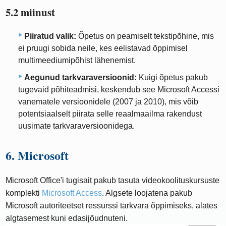
5.2 miinust
Piiratud valik:
Õpetus on peamiselt tekstipõhine, mis
ei pruugi sobida neile, kes eelistavad õppimisel
multimeediumipõhist lähenemist.
Aegunud tarkvaraversioonid:
Kuigi õpetus pakub
tugevaid põhiteadmisi, keskendub see Microsoft Accessi
vanematele versioonidele (2007 ja 2010), mis võib
potentsiaalselt piirata selle reaalmaailma rakendust
uusimate tarkvaraversioonidega.
6. Microsoft
Microsoft Office'i tugisait pakub tasuta videokoolituskursuste
komplekti
Microsoft Access
. Algsete loojatena pakub
Microsoft autoriteetset ressurssi tarkvara õppimiseks, alates
algtasemest kuni edasijõudnuteni.