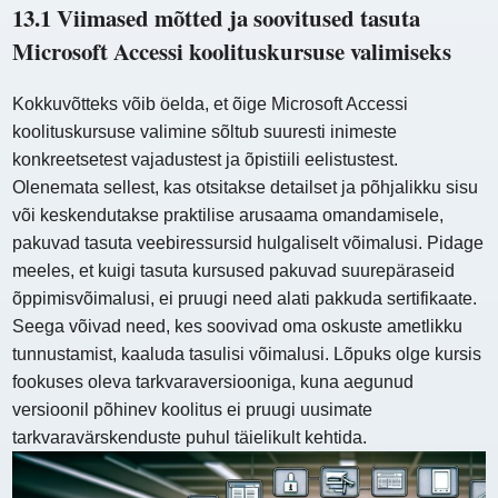
13.1 Viimased mõtted ja soovitused tasuta
Microsoft Accessi koolituskursuse valimiseks
Kokkuvõtteks võib öelda, et õige Microsoft Accessi
koolituskursuse valimine sõltub suuresti inimeste
konkreetsetest vajadustest ja õpistiili eelistustest.
Olenemata sellest, kas otsitakse detailset ja põhjalikku sisu
või keskendutakse praktilise arusaama omandamisele,
pakuvad tasuta veebiressursid hulgaliselt võimalusi. Pidage
meeles, et kuigi tasuta kursused pakuvad suurepäraseid
õppimisvõimalusi, ei pruugi need alati pakkuda sertifikaate.
Seega võivad need, kes soovivad oma oskuste ametlikku
tunnustamist, kaaluda tasulisi võimalusi. Lõpuks olge kursis
fookuses oleva tarkvaraversiooniga, kuna aegunud
versioonil põhinev koolitus ei pruugi uusimate
tarkvaravärskenduste puhul täielikult kehtida.