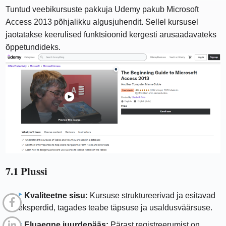
Tuntud veebikursuste pakkuja Udemy pakub Microsoft
Access 2013 põhjalikku algusjuhendit. Sellel kursusel
jaotatakse keerulised funktsioonid kergesti arusaadavateks
õppetundideks.
7.1 Plussi
Kvaliteetne sisu:
Kursuse struktureerivad ja esitavad
eksperdid, tagades teabe täpsuse ja usaldusväärsuse.
Eluaegne juurdepääs:
Pärast registreerumist on