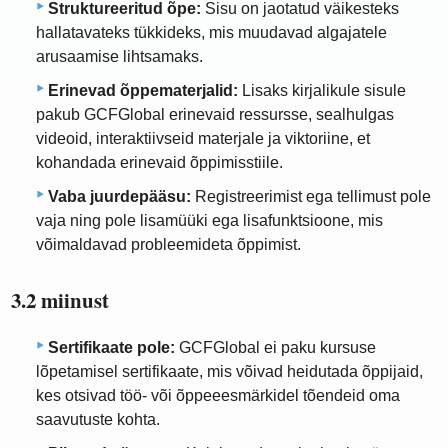
Struktureeritud õpe:
Sisu on jaotatud väikesteks
hallatavateks tükkideks, mis muudavad algajatele
arusaamise lihtsamaks.
Erinevad õppematerjalid:
Lisaks kirjalikule sisule
pakub GCFGlobal erinevaid ressursse, sealhulgas
videoid, interaktiivseid materjale ja viktoriine, et
kohandada erinevaid õppimisstiile.
Vaba juurdepääsu:
Registreerimist ega tellimust pole
vaja ning pole lisamüüki ega lisafunktsioone, mis
võimaldavad probleemideta õppimist.
3.2 miinust
Sertifikaate pole:
GCFGlobal ei paku kursuse
lõpetamisel sertifikaate, mis võivad heidutada õppijaid,
kes otsivad töö- või õppeeesmärkidel tõendeid oma
saavutuste kohta.