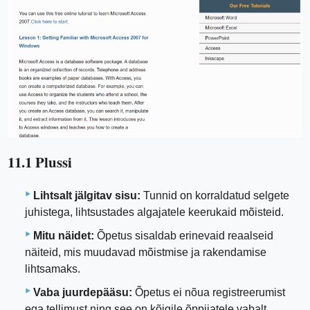
11.1 Plussi
Lihtsalt jälgitav sisu:
Tunnid on korraldatud selgete
juhistega, lihtsustades algajatele keerukaid mõisteid.
Mitu näidet:
Õpetus sisaldab erinevaid reaalseid
näiteid, mis muudavad mõistmise ja rakendamise
lihtsamaks.
Vaba juurdepääsu:
Õpetus ei nõua registreerumist
ega tellimust ning see on kõigile õppijatele vabalt