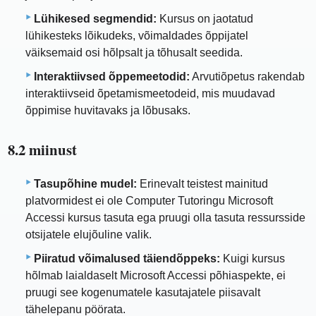
Lühikesed segmendid:
Kursus on jaotatud
lühikesteks lõikudeks, võimaldades õppijatel
väiksemaid osi hõlpsalt ja tõhusalt seedida.
Interaktiivsed õppemeetodid:
Arvutiõpetus rakendab
interaktiivseid õpetamismeetodeid, mis muudavad
õppimise huvitavaks ja lõbusaks.
8.2 miinust
Tasupõhine mudel:
Erinevalt teistest mainitud
platvormidest ei ole Computer Tutoringu Microsoft
Accessi kursus tasuta ega pruugi olla tasuta ressursside
otsijatele elujõuline valik.
Piiratud võimalused täiendõppeks:
Kuigi kursus
hõlmab laialdaselt Microsoft Accessi põhiaspekte, ei
pruugi see kogenumatele kasutajatele piisavalt
tähelepanu pöörata.