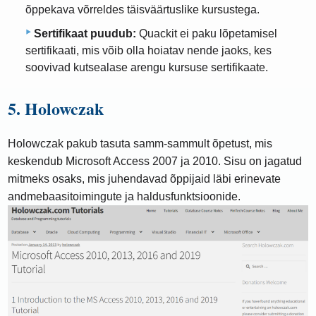
õppekava võrreldes täisväärtuslike kursustega.
Sertifikaat puudub:
Quackit ei paku lõpetamisel
sertifikaati, mis võib olla hoiatav nende jaoks, kes
soovivad kutsealase arengu kursuse sertifikaate.
5. Holowczak
Holowczak pakub tasuta samm-sammult õpetust, mis
keskendub Microsoft Access 2007 ja 2010. Sisu on jagatud
mitmeks osaks, mis juhendavad õppijaid läbi erinevate
andmebaasitoimingute ja haldusfunktsioonide.