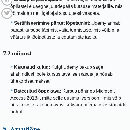
õpilastel eluaegne juurdepääs kursuse materjalile, mis
võimaldab neil igal ajal sisu uuesti vaadata.
Sertifitseerimine pärast lõpetamist:
Udemy annab
pärast kursuse läbimist välja tunnistuse, mis võib olla
väärtuslik töötaotluste ja edutamiste jaoks.
7.2 miinust
Kaasatud kulud:
Kuigi Udemy pakub sageli
allahindlusi, pole kursus tavaliselt tasuta ja nõuab
ühekordset makset.
Dateeritud õppekava:
Kursus põhineb Microsoft
Access 2013-l, mitte selle uusimal versioonil, mis võib
piirata selle rakendatavust tarkvara uuemate versioonide
puhul.
8. Arvutiõpe