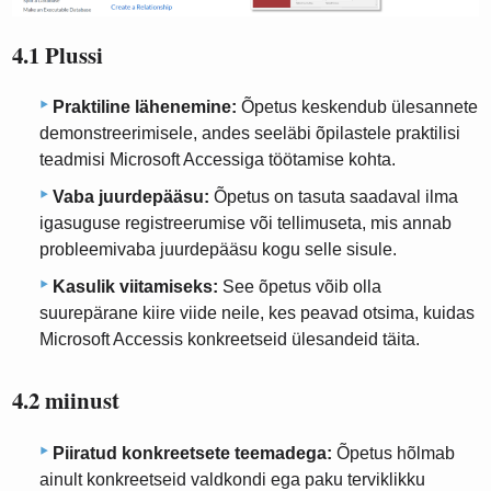
4.1 Plussi
Praktiline lähenemine:
Õpetus keskendub ülesannete
demonstreerimisele, andes seeläbi õpilastele praktilisi
teadmisi Microsoft Accessiga töötamise kohta.
Vaba juurdepääsu:
Õpetus on tasuta saadaval ilma
igasuguse registreerumise või tellimuseta, mis annab
probleemivaba juurdepääsu kogu selle sisule.
Kasulik viitamiseks:
See õpetus võib olla
suurepärane kiire viide neile, kes peavad otsima, kuidas
Microsoft Accessis konkreetseid ülesandeid täita.
4.2 miinust
Piiratud konkreetsete teemadega:
Õpetus hõlmab
ainult konkreetseid valdkondi ega paku terviklikku