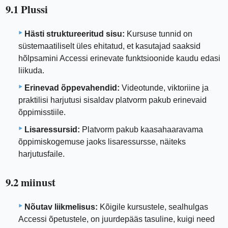
9.1 Plussi
Hästi struktureeritud sisu:
Kursuse tunnid on
süstemaatiliselt üles ehitatud, et kasutajad saaksid
hõlpsamini Accessi erinevate funktsioonide kaudu edasi
liikuda.
Erinevad õppevahendid:
Videotunde, viktoriine ja
praktilisi harjutusi sisaldav platvorm pakub erinevaid
õppimisstiile.
Lisaressursid:
Platvorm pakub kaasahaaravama
õppimiskogemuse jaoks lisaressursse, näiteks
harjutusfaile.
9.2 miinust
Nõutav liikmelisus:
Kõigile kursustele, sealhulgas
Accessi õpetustele, on juurdepääs tasuline, kuigi need