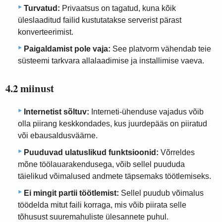
Turvatud:
Privaatsus on tagatud, kuna kõik
üleslaaditud failid kustutatakse serverist pärast
konverteerimist.
Paigaldamist pole vaja:
See platvorm vähendab teie
süsteemi tarkvara allalaadimise ja installimise vaeva.
4.2 miinust
Internetist sõltuv:
Interneti-ühenduse vajadus võib
olla piirang keskkondades, kus juurdepääs on piiratud
või ebausaldusväärne.
Puuduvad ulatuslikud funktsioonid:
Võrreldes
mõne töölauarakendusega, võib sellel puududa
täielikud võimalused andmete täpsemaks töötlemiseks.
Ei mingit partii töötlemist:
Sellel puudub võimalus
töödelda mitut faili korraga, mis võib piirata selle
tõhusust suuremahuliste ülesannete puhul.