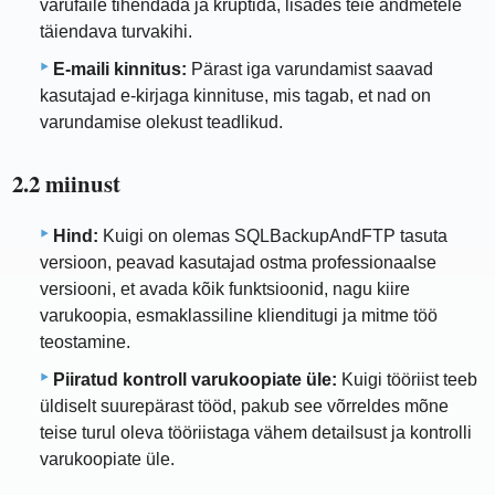
varufaile tihendada ja krüptida, lisades teie andmetele
täiendava turvakihi.
E-maili kinnitus:
Pärast iga varundamist saavad
kasutajad e-kirjaga kinnituse, mis tagab, et nad on
varundamise olekust teadlikud.
2.2 miinust
Hind:
Kuigi on olemas SQLBackupAndFTP tasuta
versioon, peavad kasutajad ostma professionaalse
versiooni, et avada kõik funktsioonid, nagu kiire
varukoopia, esmaklassiline klienditugi ja mitme töö
teostamine.
Piiratud kontroll varukoopiate üle:
Kuigi tööriist teeb
üldiselt suurepärast tööd, pakub see võrreldes mõne
teise turul oleva tööriistaga vähem detailsust ja kontrolli
varukoopiate üle.