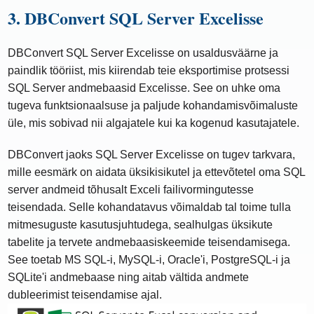
3. DBConvert SQL Server Excelisse
DBConvert SQL Server Excelisse on usaldusväärne ja
paindlik tööriist, mis kiirendab teie eksportimise protsessi
SQL Server andmebaasid Excelisse. See on uhke oma
tugeva funktsionaalsuse ja paljude kohandamisvõimaluste
üle, mis sobivad nii algajatele kui ka kogenud kasutajatele.
DBConvert jaoks SQL Server Excelisse on tugev tarkvara,
mille eesmärk on aidata üksikisikutel ja ettevõtetel oma SQL
server andmeid tõhusalt Exceli failivormingutesse
teisendada. Selle kohandatavus võimaldab tal toime tulla
mitmesuguste kasutusjuhtudega, sealhulgas üksikute
tabelite ja tervete andmebaasiskeemide teisendamisega.
See toetab MS SQL-i, MySQL-i, Oracle'i, PostgreSQL-i ja
SQLite'i andmebaase ning aitab vältida andmete
dubleerimist teisendamise ajal.