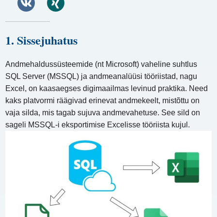
1. Sissejuhatus
Andmehaldussüsteemide (nt Microsoft) vaheline suhtlus
SQL Server (MSSQL) ja andmeanalüüsi tööriistad, nagu
Excel, on kaasaegses digimaailmas levinud praktika. Need
kaks platvormi räägivad erinevat andmekeelt, mistõttu on
vaja silda, mis tagab sujuva andmevahetuse. See sild on
sageli MSSQL-i eksportimise Excelisse tööriista kujul.