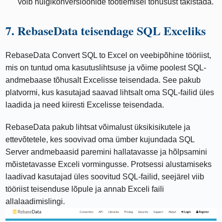
võib hulgikonversioonide töötlemisel tõhusust takistada.
7. RebaseData teisendage SQL Exceliks
RebaseData Convert SQL to Excel on veebipõhine tööriist,
mis on tuntud oma kasutuslihtsuse ja võime poolest SQL-
andmebaase tõhusalt Excelisse teisendada. See pakub
platvormi, kus kasutajad saavad lihtsalt oma SQL-failid üles
laadida ja need kiiresti Excelisse teisendada.
RebaseData pakub lihtsat võimalust üksikisikutele ja
ettevõtetele, kes soovivad oma ümber kujundada SQL
Server andmebaasid paremini hallatavasse ja hõlpsamini
mõistetavasse Exceli vormingusse. Protsessi alustamiseks
laadivad kasutajad üles soovitud SQL-failid, seejärel viib
tööriist teisenduse lõpule ja annab Exceli faili
allalaadimislingi.