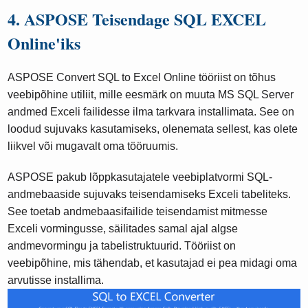
4. ASPOSE Teisendage SQL EXCEL
Online'iks
ASPOSE Convert SQL to Excel Online tööriist on tõhus
veebipõhine utiliit, mille eesmärk on muuta MS SQL Server
andmed Exceli failidesse ilma tarkvara installimata. See on
loodud sujuvaks kasutamiseks, olenemata sellest, kas olete
liikvel või mugavalt oma tööruumis.
ASPOSE pakub lõppkasutajatele veebiplatvormi SQL-
andmebaaside sujuvaks teisendamiseks Exceli tabeliteks.
See toetab andmebaasifailide teisendamist mitmesse
Exceli vormingusse, säilitades samal ajal algse
andmevormingu ja tabelistruktuurid. Tööriist on
veebipõhine, mis tähendab, et kasutajad ei pea midagi oma
arvutisse installima.