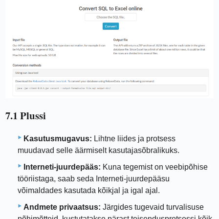
7.1 Plussi
Kasutusmugavus:
Lihtne liides ja protsess
muudavad selle äärmiselt kasutajasõbralikuks.
Interneti-juurdepääs:
Kuna tegemist on veebipõhise
tööriistaga, saab seda Interneti-juurdepääsu
võimaldades kasutada kõikjal ja igal ajal.
Andmete privaatsus:
Järgides tugevaid turvalisuse
põhimõtteid, kustutatakse pärast teisendusprotsessi kõik