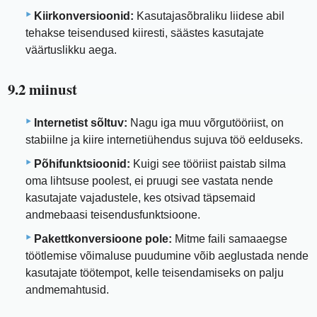
Kiirkonversioonid:
Kasutajasõbraliku liidese abil
tehakse teisendused kiiresti, säästes kasutajate
väärtuslikku aega.
9.2 miinust
Internetist sõltuv:
Nagu iga muu võrgutööriist, on
stabiilne ja kiire internetiühendus sujuva töö eelduseks.
Põhifunktsioonid:
Kuigi see tööriist paistab silma
oma lihtsuse poolest, ei pruugi see vastata nende
kasutajate vajadustele, kes otsivad täpsemaid
andmebaasi teisendusfunktsioone.
Pakettkonversioone pole:
Mitme faili samaaegse
töötlemise võimaluse puudumine võib aeglustada nende
kasutajate töötempot, kelle teisendamiseks on palju
andmemahtusid.