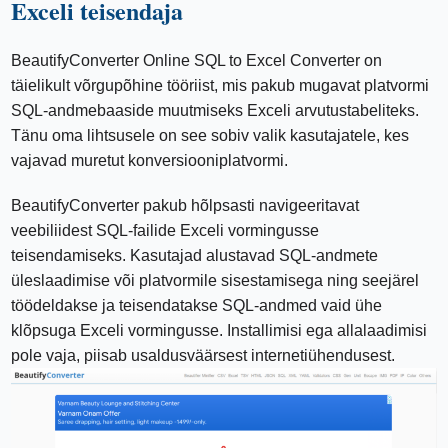
Exceli teisendaja
BeautifyConverter Online SQL to Excel Converter on
täielikult võrgupõhine tööriist, mis pakub mugavat platvormi
SQL-andmebaaside muutmiseks Exceli arvutustabeliteks.
Tänu oma lihtsusele on see sobiv valik kasutajatele, kes
vajavad muretut konversiooniplatvormi.
BeautifyConverter pakub hõlpsasti navigeeritavat
veebiliidest SQL-failide Exceli vormingusse
teisendamiseks. Kasutajad alustavad SQL-andmete
üleslaadimise või platvormile sisestamisega ning seejärel
töödeldakse ja teisendatakse SQL-andmed vaid ühe
klõpsuga Exceli vormingusse. Installimisi ega allalaadimisi
pole vaja, piisab usaldusväärsest internetiühendusest.