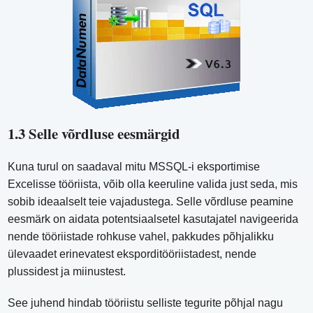
1.3 Selle võrdluse eesmärgid
Kuna turul on saadaval mitu MSSQL-i eksportimise
Excelisse tööriista, võib olla keeruline valida just seda, mis
sobib ideaalselt teie vajadustega. Selle võrdluse peamine
eesmärk on aidata potentsiaalsetel kasutajatel navigeerida
nende tööriistade rohkuse vahel, pakkudes põhjalikku
ülevaadet erinevatest eksporditööriistadest, nende
plussidest ja miinustest.
See juhend hindab tööriistu selliste tegurite põhjal nagu