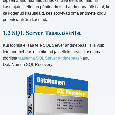
täpsema andmeanalüüsi jaoks. See eelis hõlmab nii
kasutajaid, kellel on põhiteadmised andmeanalüüsi alal, kui
ka kogenud kasutajaid, kes soovivad oma andmete kogu
potentsiaali ära kasutada.
1.2 SQL Server Taastetööriist
Kui tööriist ei saa teie SQL Server andmebaasi, siis võib
teie andmebaas olla rikutud ja selleks peate kasutama
tööriista
taastuma SQL Server andmebaas
Nagu
DataNumen SQL Recovery: