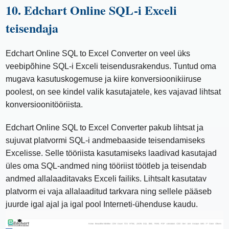
10. Edchart Online SQL-i Exceli
teisendaja
Edchart Online SQL to Excel Converter on veel üks
veebipõhine SQL-i Exceli teisendusrakendus. Tuntud oma
mugava kasutuskogemuse ja kiire konversioonikiiruse
poolest, on see kindel valik kasutajatele, kes vajavad lihtsat
konversioonitööriista.
Edchart Online SQL to Excel Converter pakub lihtsat ja
sujuvat platvormi SQL-i andmebaaside teisendamiseks
Excelisse. Selle tööriista kasutamiseks laadivad kasutajad
üles oma SQL-andmed ning tööriist töötleb ja teisendab
andmed allalaaditavaks Exceli failiks. Lihtsalt kasutatav
platvorm ei vaja allalaaditud tarkvara ning sellele pääseb
juurde igal ajal ja igal pool Interneti-ühenduse kaudu.