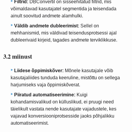
Filtrid:
DBConvertil on sisseehitatud filtrid, mis
võimaldavad kasutajatel segmentida ja teisendada
ainult soovitud andmete alamhulki.
Väldib andmete dubleerimist:
Sellel on
mehhanismid, mis väldivad teisendusprotsessi ajal
dubleerivaid kirjeid, tagades andmete terviklikkuse.
3.2 miinust
Liidese õppimiskõver:
Mõnele kasutajale võib
kasutajaliides tunduda keeruline, mistõttu on sellega
harjumiseks vaja õppimiskõverat.
Piiratud automatiseerimine:
Kuigi
kohandamisvalikud on külluslikud, ei pruugi need
täielikult vastata nende kasutajate vajadustele, kes
vajavad konversiooniprotsesside jaoks põhjalikku
automatiseerimist.