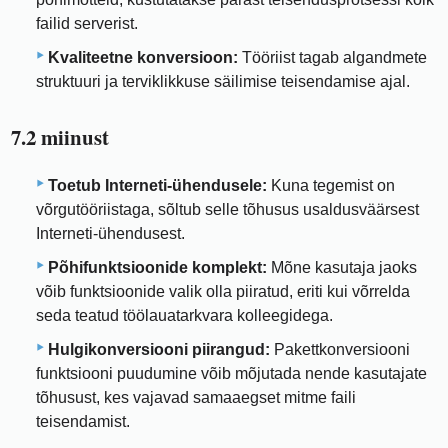
failid serverist.
Kvaliteetne konversioon:
Tööriist tagab algandmete
struktuuri ja terviklikkuse säilimise teisendamise ajal.
7.2 miinust
Toetub Interneti-ühendusele:
Kuna tegemist on
võrgutööriistaga, sõltub selle tõhusus usaldusväärsest
Interneti-ühendusest.
Põhifunktsioonide komplekt:
Mõne kasutaja jaoks
võib funktsioonide valik olla piiratud, eriti kui võrrelda
seda teatud töölauatarkvara kolleegidega.
Hulgikonversiooni piirangud:
Pakettkonversiooni
funktsiooni puudumine võib mõjutada nende kasutajate
tõhusust, kes vajavad samaaegset mitme faili
teisendamist.