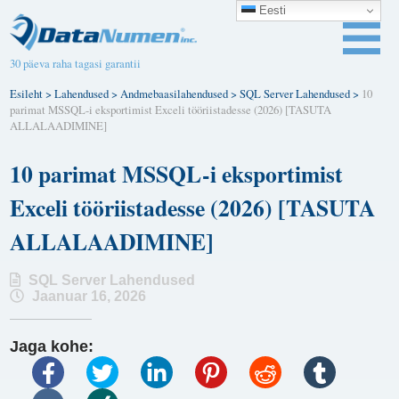
Eesti
30 päeva raha tagasi garantii
Esileht
>
Lahendused
>
Andmebaasilahendused
>
SQL Server Lahendused
>
10
parimat MSSQL-i eksportimist Exceli tööriistadesse (2026) [TASUTA
ALLALAADIMINE]
10 parimat MSSQL-i eksportimist
Exceli tööriistadesse (2026) [TASUTA
ALLALAADIMINE]
SQL Server Lahendused
Jaanuar 16, 2026
Jaga kohe: