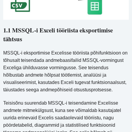
1.1 MSSQL-i Exceli tööriista eksportimise
tähtsus
MSSQL-i eksportimise Excelisse tööriista põhifunktsioon on
tõhusalt teisendada andmebaasifailid MSSQL-vormingust
Exceliga ühilduvasse vormingusse. See teisendus
hõlbustab andmete hõlpsat töötlemist, analüüsi ja
visualiseerimist, kasutades Exceli tugevat funktsionaalsust,
täiustades seega andmepõhiseid otsustusprotsesse.
Teisisõnu suurendab MSSQL-i teisendamine Excelisse
andmete mitmekülgsust, kuna see võimaldab kasutajatel
uurida erinevaid Excelis saadaolevaid tööriistu, nagu
pöördetabelid, diagrammid ja statistilised funktsioonid