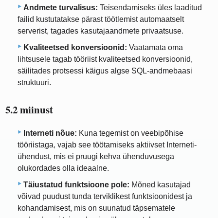
Andmete turvalisus:
Teisendamiseks üles laaditud
failid kustutatakse pärast töötlemist automaatselt
serverist, tagades kasutajaandmete privaatsuse.
Kvaliteetsed konversioonid:
Vaatamata oma
lihtsusele tagab tööriist kvaliteetsed konversioonid,
säilitades protsessi käigus algse SQL-andmebaasi
struktuuri.
5.2 miinust
Interneti nõue:
Kuna tegemist on veebipõhise
tööriistaga, vajab see töötamiseks aktiivset Interneti-
ühendust, mis ei pruugi kehva ühenduvusega
olukordades olla ideaalne.
Täiustatud funktsioone pole:
Mõned kasutajad
võivad puudust tunda terviklikest funktsioonidest ja
kohandamisest, mis on suunatud täpsematele