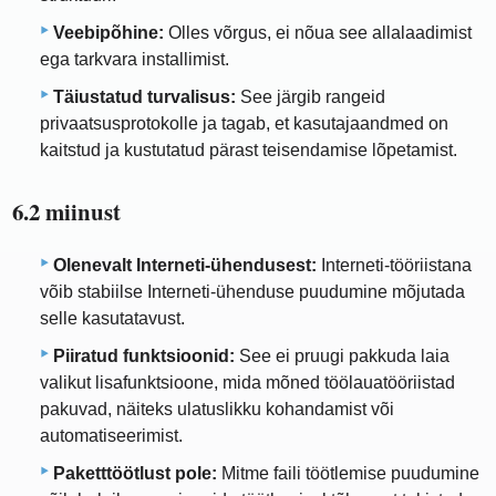
Veebipõhine:
Olles võrgus, ei nõua see allalaadimist
ega tarkvara installimist.
Täiustatud turvalisus:
See järgib rangeid
privaatsusprotokolle ja tagab, et kasutajaandmed on
kaitstud ja kustutatud pärast teisendamise lõpetamist.
6.2 miinust
Olenevalt Interneti-ühendusest:
Interneti-tööriistana
võib stabiilse Interneti-ühenduse puudumine mõjutada
selle kasutatavust.
Piiratud funktsioonid:
See ei pruugi pakkuda laia
valikut lisafunktsioone, mida mõned töölauatööriistad
pakuvad, näiteks ulatuslikku kohandamist või
automatiseerimist.
Paketttöötlust pole:
Mitme faili töötlemise puudumine