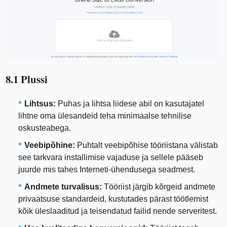
8.1 Plussi
Lihtsus:
Puhas ja lihtsa liidese abil on kasutajatel
lihtne oma ülesandeid teha minimaalse tehnilise
oskusteabega.
Veebipõhine:
Puhtalt veebipõhise tööriistana välistab
see tarkvara installimise vajaduse ja sellele pääseb
juurde mis tahes Interneti-ühendusega seadmest.
Andmete turvalisus:
Tööriist järgib kõrgeid andmete
privaatsuse standardeid, kustutades pärast töötlemist
kõik üleslaaditud ja teisendatud failid nende serveritest.