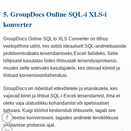
5. GroupDocs Online SQL-i XLS-i
konverter
GroupDocs Online SQL to XLS Converter on tõhus
veebipõhine utiliit, mis sobib ideaalselt SQL-andmebaaside
probleemivabaks teisendamiseks Exceli failideks. Selle
hõlpsasti kasutatav liides lihtsustab teisendusprotsessi,
muutes selle sobivaks kasutajatele, kes otsivad kiireid ja
lihtsaid konversioonilahendusi.
GroupDocs on mõeldud ettevõtetele ja eraisikutele, kes
vajavad kiiret ja lihtsat SQL-i Exceli teisendamist, ilma et
oleks vaja ulatuslikku kohandamist või spetsiaalset
tarkvara. Kuigi tööriist keskendub lihtsusele, tagab see
kvaliteetse konversiooni, tagades andmete terviklikkuse
säilitamise protsessi ajal.