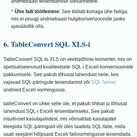
andmebaasi teisendamise ülesannetele.
Ühe faili töötlemine:
See töötab korraga ühe failiga,
mis ei pruugi andmebaasi hulgikonversioonide jaoks
ajasäästlik olla.
6. TableConvert SQL XLS-i
TableConvert SQL to XLS on veebipõhine konverter, mis on
spetsialiseerunud kvaliteetsete SQL-i Exceli konversioonide
pakkumisele. See pakub tõhusat lahendust neile, kes
vajavad SQL-päringute teisendamist või
SQL Server
andmed Exceli vormingusse.
tableConvert on uhke selle üle, et pakub lihtsat ja tõhusat
lahendust SQL-i Exceli teisendamiseks. See pakub
intuitiivset kasutajaliidest, mis võimaldab kasutajatel
kleepida SQL-päringuid või üles laadida SQL-faile, mida
saab seejärel hõlpsasti Exceli failivormingusse teisendada.