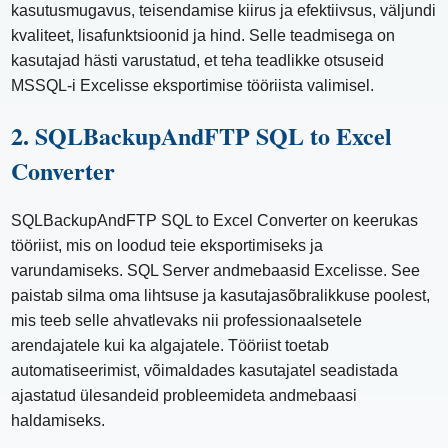
kasutusmugavus, teisendamise kiirus ja efektiivsus, väljundi
kvaliteet, lisafunktsioonid ja hind. Selle teadmisega on
kasutajad hästi varustatud, et teha teadlikke otsuseid
MSSQL-i Excelisse eksportimise tööriista valimisel.
2. SQLBackupAndFTP SQL to Excel
Converter
SQLBackupAndFTP SQL to Excel Converter on keerukas
tööriist, mis on loodud teie eksportimiseks ja
varundamiseks. SQL Server andmebaasid Excelisse. See
paistab silma oma lihtsuse ja kasutajasõbralikkuse poolest,
mis teeb selle ahvatlevaks nii professionaalsetele
arendajatele kui ka algajatele. Tööriist toetab
automatiseerimist, võimaldades kasutajatel seadistada
ajastatud ülesandeid probleemideta andmebaasi
haldamiseks.