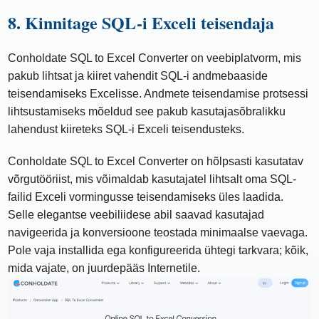
8. Kinnitage SQL-i Exceli teisendaja
Conholdate SQL to Excel Converter on veebiplatvorm, mis
pakub lihtsat ja kiiret vahendit SQL-i andmebaaside
teisendamiseks Excelisse. Andmete teisendamise protsessi
lihtsustamiseks mõeldud see pakub kasutajasõbralikku
lahendust kiireteks SQL-i Exceli teisendusteks.
Conholdate SQL to Excel Converter on hõlpsasti kasutatav
võrgutööriist, mis võimaldab kasutajatel lihtsalt oma SQL-
failid Exceli vormingusse teisendamiseks üles laadida.
Selle elegantse veebiliidese abil saavad kasutajad
navigeerida ja konversioone teostada minimaalse vaevaga.
Pole vaja installida ega konfigureerida ühtegi tarkvara; kõik,
mida vajate, on juurdepääs Internetile.