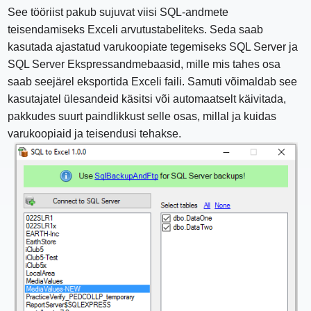
See tööriist pakub sujuvat viisi SQL-andmete
teisendamiseks Exceli arvutustabeliteks. Seda saab
kasutada ajastatud varukoopiate tegemiseks SQL Server ja
SQL Server Ekspressandmebaasid, mille mis tahes osa
saab seejärel eksportida Exceli faili. Samuti võimaldab see
kasutajatel ülesandeid käsitsi või automaatselt käivitada,
pakkudes suurt paindlikkust selle osas, millal ja kuidas
varukoopiaid ja teisendusi tehakse.