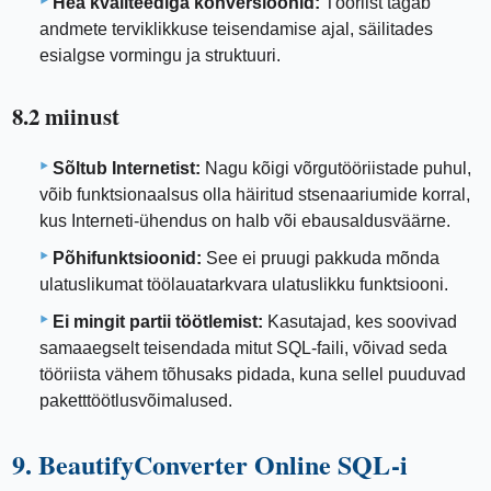
Hea kvaliteediga konversioonid:
Tööriist tagab
andmete terviklikkuse teisendamise ajal, säilitades
esialgse vormingu ja struktuuri.
8.2 miinust
Sõltub Internetist:
Nagu kõigi võrgutööriistade puhul,
võib funktsionaalsus olla häiritud stsenaariumide korral,
kus Interneti-ühendus on halb või ebausaldusväärne.
Põhifunktsioonid:
See ei pruugi pakkuda mõnda
ulatuslikumat töölauatarkvara ulatuslikku funktsiooni.
Ei mingit partii töötlemist:
Kasutajad, kes soovivad
samaaegselt teisendada mitut SQL-faili, võivad seda
tööriista vähem tõhusaks pidada, kuna sellel puuduvad
paketttöötlusvõimalused.
9. BeautifyConverter Online SQL-i