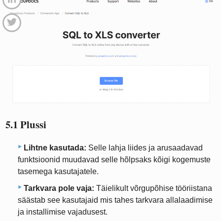
5.1 Plussi
Lihtne kasutada:
Selle lahja liides ja arusaadavad
funktsioonid muudavad selle hõlpsaks kõigi kogemuste
tasemega kasutajatele.
Tarkvara pole vaja:
Täielikult võrgupõhise tööriistana
säästab see kasutajaid mis tahes tarkvara allalaadimise
ja installimise vajadusest.