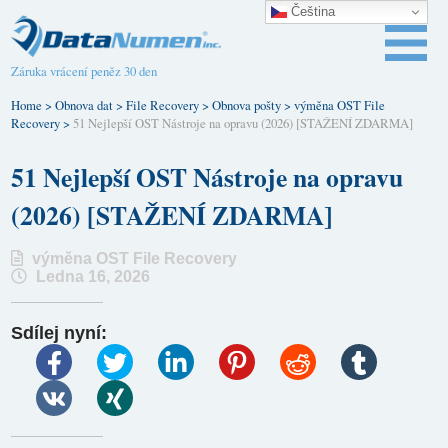
Čeština‎
Záruka vrácení peněz 30 den
Home
>
Obnova dat
>
File Recovery
>
Obnova pošty
>
výměna OST File
Recovery
>
51 Nejlepší OST Nástroje na opravu (2026) [STAŽENÍ ZDARMA]
51 Nejlepší OST Nástroje na opravu
(2026) [STAŽENÍ ZDARMA]
výměna OST File Recovery
Ledna 16, 2026
Sdílej nyní: