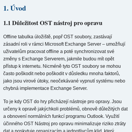
1. Úvod
1.1 Důležitost OST nástroj pro opravu
Offline tabulka úložiště, popř OST soubory, zastávají
zásadní roli v rámci Microsoft Exchange Server – umožňují
uživatelům pracovat offline a poté synchronizovat své
změny s Exchange Serverem, jakmile budou mít opět
přístup k internetu. Nicméně tyto OST soubory se mohou
často poškodit nebo poškodit v důsledku mnoha faktorů,
jako jsou virové útoky, neočekávané vypnutí systému nebo
chybná implementace Exchange Server.
To je kdy OST do hry přicházejí nástroje pro opravy. Jsou
určeny k opravě jakýchkoli problémů, obnově důležitých dat
a obnovení normálních funkcí programu Outlook. Využití
účinného OST Nástroj pro opravu minimalizuje riziko ztráty
dat a poskytuje organizacím a jednotlivcům klid, který