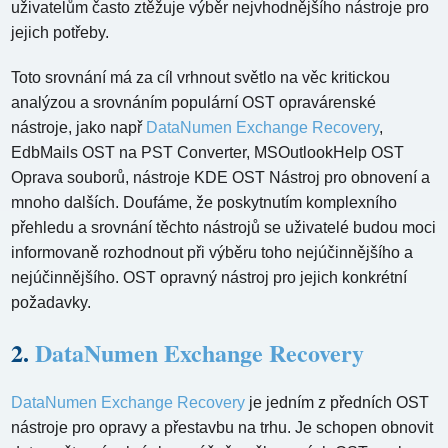
uživatelům často ztěžuje výběr nejvhodnějšího nástroje pro
jejich potřeby.
Toto srovnání má za cíl vrhnout světlo na věc kritickou
analýzou a srovnáním populární OST opravárenské
nástroje, jako např
DataNumen Exchange Recovery
,
EdbMails OST na PST Converter, MSOutlookHelp OST
Oprava souborů, nástroje KDE OST Nástroj pro obnovení a
mnoho dalších. Doufáme, že poskytnutím komplexního
přehledu a srovnání těchto nástrojů se uživatelé budou moci
informovaně rozhodnout při výběru toho nejúčinnějšího a
nejúčinnějšího. OST opravný nástroj pro jejich konkrétní
požadavky.
2.
DataNumen Exchange Recovery
DataNumen Exchange Recovery
je jedním z předních OST
nástroje pro opravy a přestavbu na trhu. Je schopen obnovit