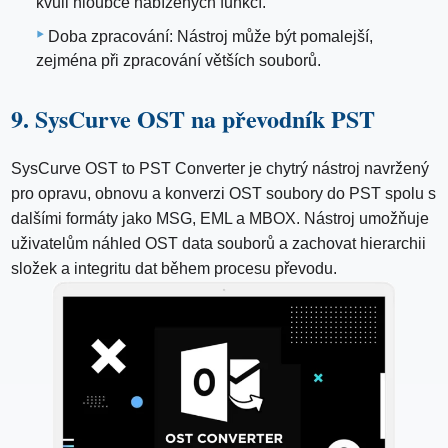
kvůli hloubce nabízených funkcí.
Doba zpracování: Nástroj může být pomalejší,
zejména při zpracování větších souborů.
9. SysCurve OST na převodník PST
SysCurve OST to PST Converter je chytrý nástroj navržený
pro opravu, obnovu a konverzi OST soubory do PST spolu s
dalšími formáty jako MSG, EML a MBOX. Nástroj umožňuje
uživatelům náhled OST data souborů a zachovat hierarchii
složek a integritu dat během procesu převodu.