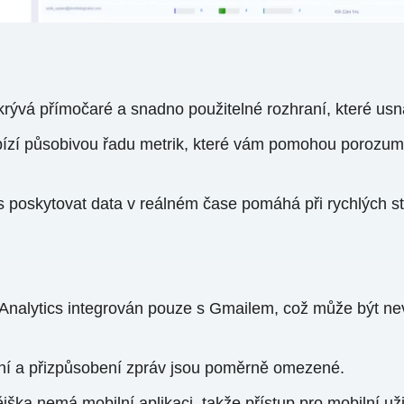
s skrývá přímočaré a snadno použitelné rozhraní, které u
bízí působivou řadu metrik, které vám pomohou porozumět 
 poskytovat data v reálném čase pomáhá při rychlých st
alytics integrován pouze s Gmailem, což může být nevýh
ní a přizpůsobení zpráv jsou poměrně omezené.
jška nemá mobilní aplikaci, takže přístup pro mobilní už