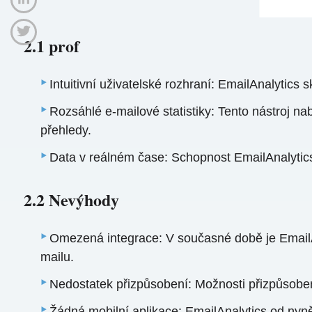
2.1 prof
Intuitivní uživatelské rozhraní: EmailAnalytic
Rozsáhlé e-mailové statistiky: Tento nástroj na
přehledy.
Data v reálném čase: Schopnost EmailAnalytics
2.2 Nevýhody
Omezená integrace: V současné době je EmailAn
mailu.
Nedostatek přizpůsobení: Možnosti přizpůsobe
Žádná mobilní aplikace: EmailAnalytics od nyně