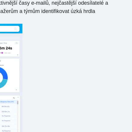
ivnější časy e-mailů, nejčastější odesílatelé a
žerům a týmům identifikovat úzká hrdla