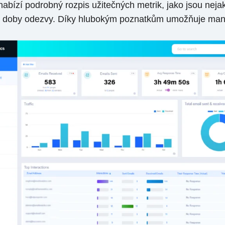
bízí podrobný rozpis užitečných metrik, jako jsou nejakt
né doby odezvy. Díky hlubokým poznatkům umožňuje mana