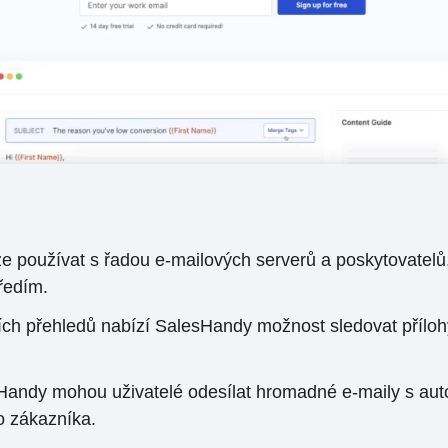
ze používat s řadou e-mailových serverů a poskytovatel
ředím.
ích přehledů nabízí SalesHandy možnost sledovat přílohy
andy mohou uživatelé odesílat hromadné e-maily s auto
o zákazníka.