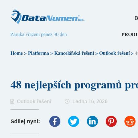
B
PROD
Záruka vrácení peněz 30 den
Home
>
Platforma
>
Kancelářská řešení
>
Outlook řešení
>
4
48 nejlepších programů p
Outlook řešení
Ledna 16, 2026
Sdílej nyní: