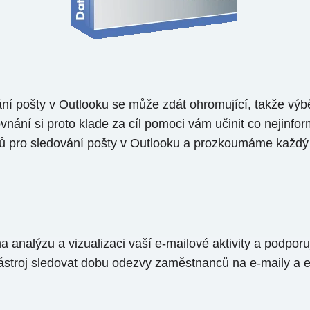
í pošty v Outlooku se může zdát ohromující, takže výbě
nání si proto klade za cíl pomoci vám učinit co nejinfor
jů pro sledování pošty v Outlooku a prozkoumáme každý 
a analýzu a vizualizaci vaší e-mailové aktivity a podporu
troj sledovat dobu odezvy zaměstnanců na e-maily a e-ma