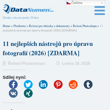
Čeština‎
Záruka vrácení peněz 30 den
Home
>
Platforma
>
Řešení pro obrázky a dokumenty
>
Řešení Photoshopu
>
11
nejlepších nástrojů pro úpravu fotografií (2026) [ZDARMA]
11 nejlepších nástrojů pro úpravu
fotografií (2026) [ZDARMA]
Řešení Photoshopu
Ledna 16, 2026
Sdílej nyní: