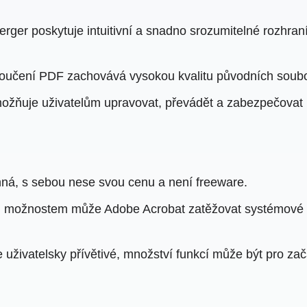
er poskytuje intuitivní a snadno srozumitelné rozhraní
oučení PDF zachovává vysokou kvalitu původních soubor
žňuje uživatelům upravovat, převádět a zabezpečovat 
nná, s sebou nese svou cenu a není freeware.
možnostem může Adobe Acrobat zatěžovat systémové pro
 uživatelsky přívětivé, množství funkcí může být pro zač