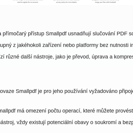
í a přímočarý přístup Smallpdf usnadňují slučování PDF s
tupný z jakéhokoli zařízení nebo platformy bez nutnosti i
í různé další nástroje, jako je převod, úprava a kompr
aze Smallpdf je pro jeho používání vyžadováno připojen
allpdf má omezení počtu operací, které můžete provést
nástroj, vždy existují potenciální obavy o soukromí a 