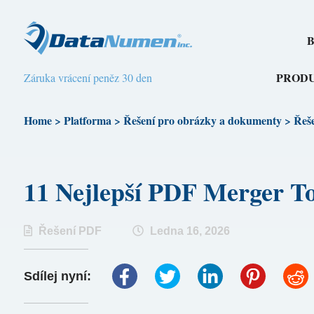
B
PROD
Záruka vrácení peněz 30 den
Home
>
Platforma
>
Řešení pro obrázky a dokumenty
>
Řeš
11 Nejlepší PDF Merger T
Řešení PDF
Ledna 16, 2026
Sdílej nyní: