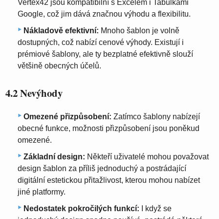
Vertex42 jsou kompatibilní s Excelem i Tabulkami
Google, což jim dává značnou výhodu a flexibilitu.
Nákladově efektivní:
Mnoho šablon je volně
dostupných, což nabízí cenové výhody. Existují i ​​
prémiové šablony, ale ty bezplatné efektivně slouží
většině obecných účelů.
4.2 Nevýhody
Omezené přizpůsobení:
Zatímco šablony nabízejí
obecné funkce, možnosti přizpůsobení jsou poněkud
omezené.
Základní design:
Někteří uživatelé mohou považovat
design šablon za příliš jednoduchý a postrádající
digitální estetickou přitažlivost, kterou mohou nabízet
jiné platformy.
Nedostatek pokročilých funkcí:
I když se