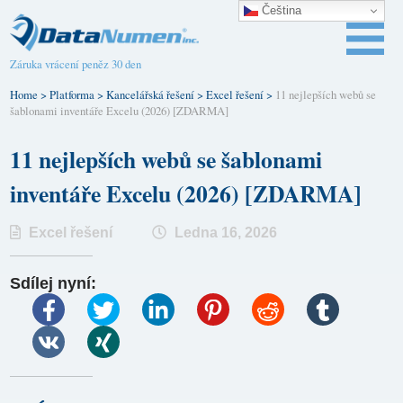
Čeština‎
Záruka vrácení peněz 30 den
Home
>
Platforma
>
Kancelářská řešení
>
Excel řešení
>
11 nejlepších webů se
šablonami inventáře Excelu (2026) [ZDARMA]
11 nejlepších webů se šablonami
inventáře Excelu (2026) [ZDARMA]
Excel řešení
Ledna 16, 2026
Sdílej nyní: