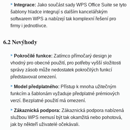
Integrace:
Jako součást sady WPS Office Suite se tyto
šablony hladce integrují s dalším kancelářským
softwarem WPS a nabízejí tak komplexní řešení pro
firmy i jednotlivce.
6.2 Nevýhody
Pokročilé funkce:
Zatímco přímočarý design je
vhodný pro obecné použití, pro potřeby vyšší složitosti
správy zásob může nedostatek pokročilých funkcí
představovat omezení.
Model předplatného:
Přístup k mnoha užitečným
funkcím a šablonám vyžaduje předplatné prémiových
verzí. Bezplatné použití má omezení.
Zákaznická podpora:
Zákaznická podpora nabízená
službou WPS nemusí být tak okamžitá nebo pohotová,
jak by někteří uživatelé očekávali.