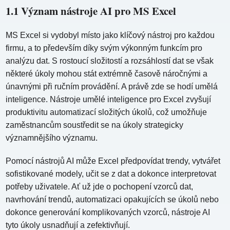
1.1 Význam nástroje AI pro MS Excel
MS Excel si vydobyl místo jako klíčový nástroj pro každou
firmu, a to především díky svým výkonným funkcím pro
analýzu dat. S rostoucí složitostí a rozsáhlostí dat se však
některé úkoly mohou stát extrémně časově náročnými a
únavnými při ručním provádění. A právě zde se hodí umělá
inteligence. Nástroje umělé inteligence pro Excel zvyšují
produktivitu automatizací složitých úkolů, což umožňuje
zaměstnancům soustředit se na úkoly strategicky
významnějšího významu.
Pomocí nástrojů AI může Excel předpovídat trendy, vytvářet
sofistikované modely, učit se z dat a dokonce interpretovat
potřeby uživatele. Ať už jde o pochopení vzorců dat,
navrhování trendů, automatizaci opakujících se úkolů nebo
dokonce generování komplikovaných vzorců, nástroje AI
tyto úkoly usnadňují a zefektivňují.