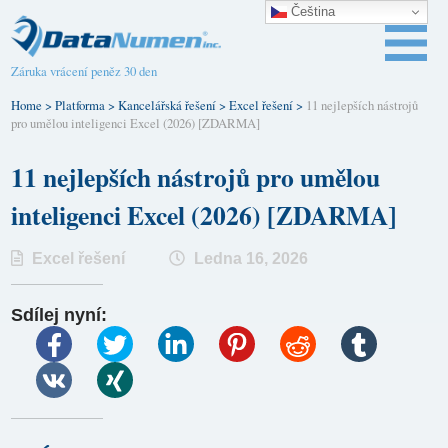
Čeština‎
Záruka vrácení peněz 30 den
Home
>
Platforma
>
Kancelářská řešení
>
Excel řešení
>
11 nejlepších nástrojů
pro umělou inteligenci Excel (2026) [ZDARMA]
11 nejlepších nástrojů pro umělou
inteligenci Excel (2026) [ZDARMA]
Excel řešení
Ledna 16, 2026
Sdílej nyní: