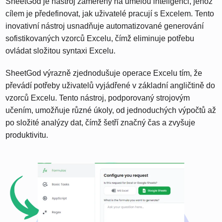
SheetGod je nástroj zaměřený na umělou inteligenci, jehož
cílem je předefinovat, jak uživatelé pracují s Excelem. Tento
inovativní nástroj usnadňuje automatizované generování
sofistikovaných vzorců Excelu, čímž eliminuje potřebu
ovládat složitou syntaxi Excelu.
SheetGod výrazně zjednodušuje operace Excelu tím, že
převádí potřeby uživatelů vyjádřené v základní angličtině do
vzorců Excelu. Tento nástroj, podporovaný strojovým
učením, umožňuje různé úkoly, od jednoduchých výpočtů až
po složité analýzy dat, čímž šetří značný čas a zvyšuje
produktivitu.