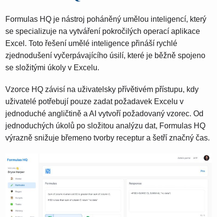
Formulas HQ je nástroj poháněný umělou inteligencí, který
se specializuje na vytváření pokročilých operací aplikace
Excel. Toto řešení umělé inteligence přináší rychlé
zjednodušení vyčerpávajícího úsilí, které je běžně spojeno
se složitými úkoly v Excelu.
Vzorce HQ závisí na uživatelsky přívětivém přístupu, kdy
uživatelé potřebují pouze zadat požadavek Excelu v
jednoduché angličtině a AI vytvoří požadovaný vzorec. Od
jednoduchých úkolů po složitou analýzu dat, Formulas HQ
výrazně snižuje břemeno tvorby receptur a šetří značný čas.