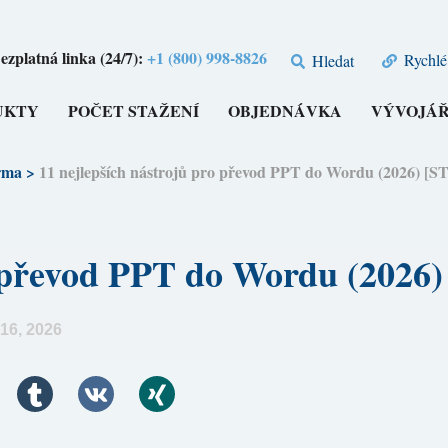
ezplatná linka (24/7):
+1 (800) 998-8826
Rychlé
Hledat
UKTY
POČET STAŽENÍ
OBJEDNÁVKA
VÝVOJÁŘ
rma
>
11 nejlepších nástrojů pro převod PPT do Wordu (2026
pro převod PPT do Wordu (2
16, 2026