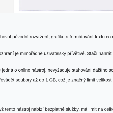
choval původní rozvržení, grafiku a formátování textu c
hraní je mimořádně uživatelsky přívětivé. Stačí nahrát
e jedná o online nástroj, nevyžaduje stahování dalšího s
evádět soubory až do 1 GB, což je značný limit velikosti
tento nástroj nabízí bezplatné služby, má limit na celko