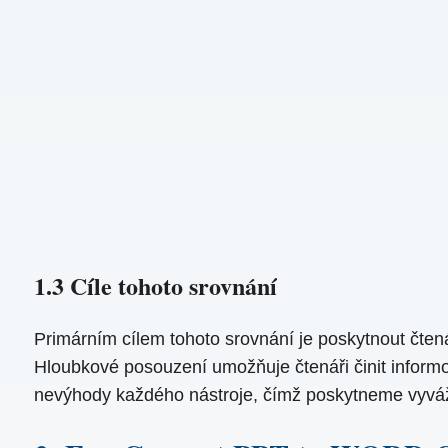
1.3 Cíle tohoto srovnání
Primárním cílem tohoto srovnání je poskytnout čte
Hloubkové posouzení umožňuje čtenáři činit informo
nevýhody každého nástroje, čímž poskytneme vyváže