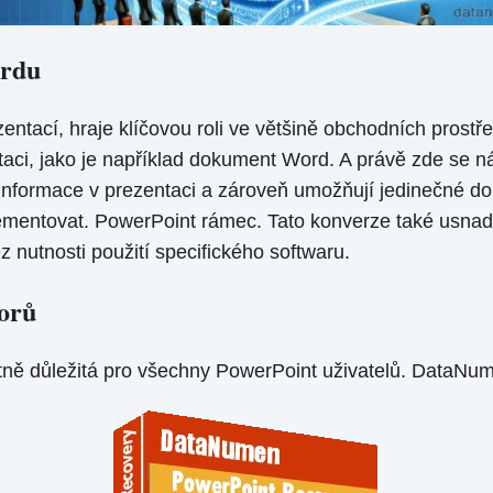
ordu
entací, hraje klíčovou roli ve většině obchodních prostře
aci, jako je například dokument Word. A právě zde se n
informace v prezentaci a zároveň umožňují jedinečné d
plementovat. PowerPoint rámec. Tato konverze také usnadň
 nutnosti použití specifického softwaru.
orů
otně důležitá pro všechny PowerPoint uživatelů. DataN