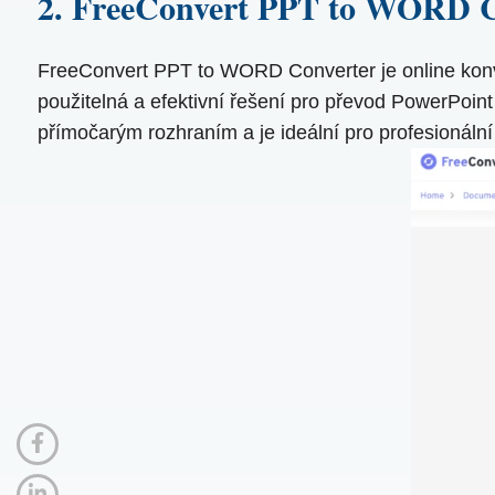
2. FreeConvert PPT to WORD C
FreeConvert PPT to WORD Converter je online konver
použitelná a efektivní řešení pro převod PowerPoint
přímočarým rozhraním a je ideální pro profesionální