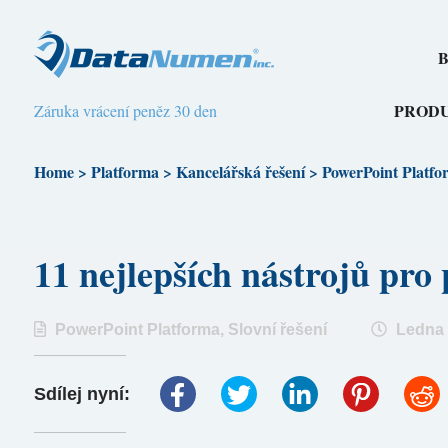
B
PROD
Záruka vrácení peněz 30 den
Home
>
Platforma
>
Kancelářská řešení
>
PowerPoint Platfo
11 nejlepších nástrojů 
PowerPoint Platforma
,
Slovní řešení
Ledna 
Sdílej nyní: