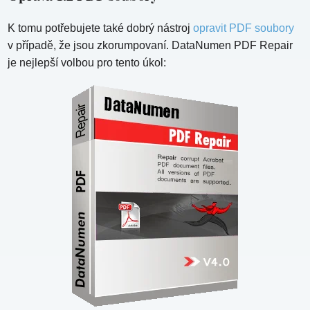
K tomu potřebujete také dobrý nástroj
opravit PDF soubory
v případě, že jsou zkorumpovaní. DataNumen PDF Repair
je nejlepší volbou pro tento úkol: