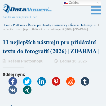
Čeština‎
Záruka vrácení peněz 30 den
Home
>
Platforma
>
Řešení pro obrázky a dokumenty
>
Řešení Photoshopu
>
11
nejlepších nástrojů pro přidávání textu do fotografií (2026) [ZDARMA]
11 nejlepších nástrojů pro přidávání
textu do fotografií (2026) [ZDARMA]
Řešení Photoshopu
Ledna 16, 2026
Sdílej nyní: