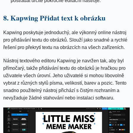
postrádat určité pokročilé editační nástroje.
8. Kapwing Přidat text k obrázku
Kapwing poskytuje jednoduchý, ale výkonný online nástroj
pro přidávání textu do obrázků. Slouží jako snadné a rychlé
řešení pro překrytí textu na obrázcích na všech zařízeních.
Nástroj textového editoru Kapwing je navržen tak, aby byl
přímočarý, takže přidávání textu do obrázků je hračkou pro
uživatele všech úrovní. Jeho uživatelé si mohou libovolně
vybrat z různých stylů písma, velikostí, barev a pozic. Tento
snadno použitelný nástroj přichází s čistým rozhraním a
nevyžaduje žádné stahování nebo instalaci softwaru.