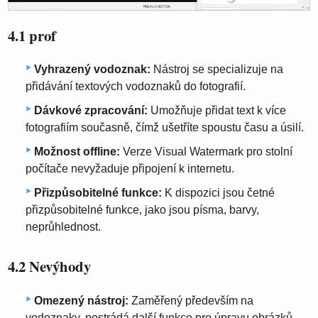
4.1 prof
Vyhrazený vodoznak:
Nástroj se specializuje na
přidávání textových vodoznaků do fotografií.
Dávkové zpracování:
Umožňuje přidat text k více
fotografiím současně, čímž ušetříte spoustu času a úsilí.
Možnost offline:
Verze Visual Watermark pro stolní
počítače nevyžaduje připojení k internetu.
Přizpůsobitelné funkce:
K dispozici jsou četné
přizpůsobitelné funkce, jako jsou písma, barvy,
neprůhlednost.
4.2 Nevýhody
Omezený nástroj:
Zaměřený především na
vodoznaky, postrádá další funkce pro úpravu obrázků,