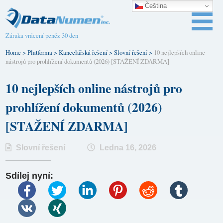
Čeština‎
Záruka vrácení peněz 30 den
Home
>
Platforma
>
Kancelářská řešení
>
Slovní řešení
>
10 nejlepších online
nástrojů pro prohlížení dokumentů (2026) [STAŽENÍ ZDARMA]
10 nejlepších online nástrojů pro
prohlížení dokumentů (2026)
[STAŽENÍ ZDARMA]
Slovní řešení
Ledna 16, 2026
Sdílej nyní: