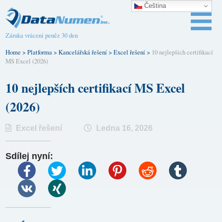
Čeština‎
Záruka vrácení peněz 30 den
Home
>
Platforma
>
Kancelářská řešení
>
Excel řešení
>
10 nejlepších certifikací
MS Excel (2026)
10 nejlepších certifikací MS Excel
(2026)
Excel řešení
Ledna 16, 2026
Sdílej nyní: