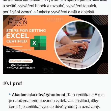
a sešitů, vytváření buněk a rozsahů, vytváření tabulek,
používání vzorců a funkcí a vytváření grafů a objektů.
10.1 prof
Akademická důvěryhodnost:
Tato certifikace Excel
je nabízena renomovanou vzdělávací institucí, díky
čemuž je certifikát vysoce důvěryhodný a uznávaný.