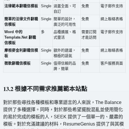
法律範本辭職信模板
Single
涵蓋全面、可
免費
電子郵件支持
自訂
簡單的法律文件辭職
Single
簡單的設計，
免費
網上聯絡表格
信模板
廣泛的可用性
Word 中的
多
品種擴展、格
需要訂閱
電子郵件支持
Template.Net 辭職
式靈活
才能訪問
信模板
摩根麥金利辭職信模
Single
額外的建議，
免費
網上聯絡表格
板
積極的語氣
微軟辭職信模板
Single
值得信賴的品
免費
客戶服務頁面
牌，簡單
13.2 根據不同需求推薦範本站點
對於那些尋找各種模板和專業語言的人來說，The Balance
提供了多種選擇。同時，對於那些希望擺脫混亂並使用簡化
的易於完成的模板的人，SEEK 提供了一個單一的、嚴肅的
模板。對於充滿建議的材料，ResumeGenius 提供了與其模