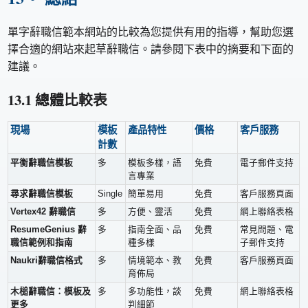
單字辭職信範本網站的比較為您提供有用的指導，幫助您選
擇合適的網站來起草辭職信。請參閱下表中的摘要和下面的
建議。
13.1 總體比較表
現場
模板
產品特性
價格
客戶服務
計數
平衡辭職信模板
多
模板多樣，語
免費
電子郵件支持
言專業
尋求辭職信模板
Single
簡單易用
免費
客戶服務頁面
Vertex42 辭職信
多
方便、靈活
免費
網上聯絡表格
ResumeGenius 辭
多
指南全面、品
免費
常見問題、電
職信範例和指南
種多樣
子郵件支持
Naukri辭職信格式
多
情境範本、教
免費
客戶服務頁面
育佈局
木槌辭職信：模板及
多
多功能性，談
免費
網上聯絡表格
更多
判細節