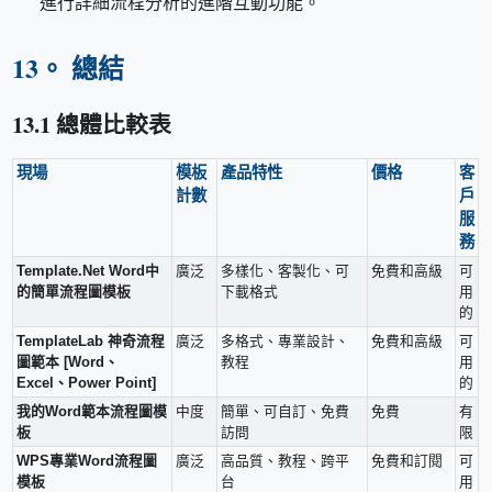
進行詳細流程分析的進階互動功能。
13。 總結
13.1 總體比較表
現場
模板
產品特性
價格
客
計數
戶
服
務
Template.Net Word中
廣泛
多樣化、客製化、可
免費和高級
可
的簡單流程圖模板
下載格式
用
的
TemplateLab 神奇流程
廣泛
多格式、專業設計、
免費和高級
可
圖範本 [Word、
教程
用
Excel、Power Point]
的
我的Word範本流程圖模
中度
簡單、可自訂、免費
免費
有
板
訪問
限
WPS專業Word流程圖
廣泛
高品質、教程、跨平
免費和訂閱
可
模板
台
用