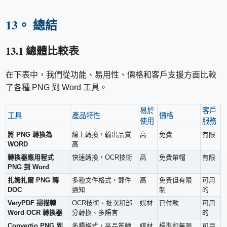
13。 總結
13.1 總體比較表
在下表中，我們從功能、易用性、價格和客戶支援方面比較
了各種 PNG 到 Word 工具。
易於
客戶
工具
產品特性
價格
使用
服務
將 PNG 轉換為
線上轉換，輸出品質
高
免費
有限
WORD
高
轉換器應用程式
快速轉換，OCR技術
高
免費帶帽
有限
PNG 到 Word
扎姆扎爾 PNG 轉
多種文件格式，郵件
高
免費但有限
可用
DOC
通知
制
的
VeryPDF 掃描轉
OCR技術、批次和部
媒材
已付款
可用
Word OCR 轉換器
分轉換、多語言
的
Convertio PNG 到
多種格式，高品質轉
媒材
標準和無限
可用