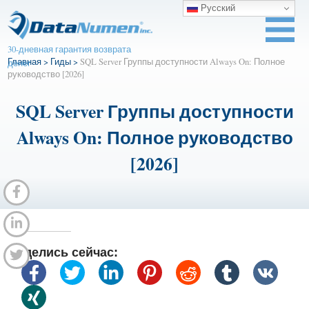
Русский
30-дневная гарантия возврата
Главная
>
Гиды
>
SQL Server Группы доступности Always On: Полное
денег
руководство [2026]
SQL Server Группы доступности
Always On: Полное руководство
[2026]
Поделись сейчас: