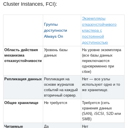
Cluster Instances, FCI):
Экземпляры
Группы
отказоустойчивого
доступности
кластера с
Always On
постоянной
доступностью
Область действия
Уровень базы
На уровне экземпляра
механизма
данных
(все базы данных
отказоустойчивости
переключаются
одновременно при
сбое)
Репликация данных
Репликация на
Нет — все узлы
основе журналов
используют одно и то
событий на каждый
же хранилище.
вторичный сервер.
Общее хранилище
Не требуется
Требуется (сеть
хранения данных
(SAN), iSCSI, S2D или
SMB)
Читаемые
Да
Нет