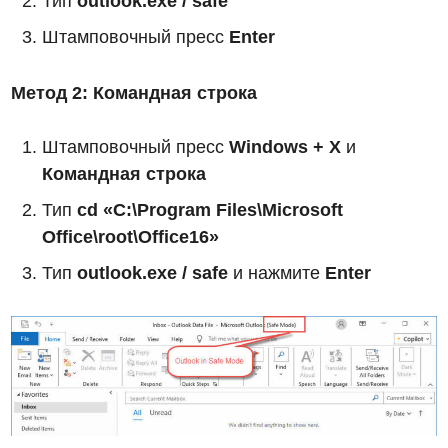
Тип
outlook.exe / safe
Штамповочный пресс
Enter
Метод 2: Командная строка
Штамповочный пресс
Windows + X
и
Командная строка
Тип
cd «C:\Program Files\Microsoft
Office\root\Office16»
Тип
outlook.exe / safe
и нажмите
Enter