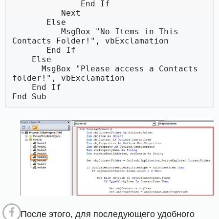
              End If

          Next

       Else

          MsgBox "No Items in This 
Contacts Folder!", vbExclamation

       End If

    Else

      MsgBox "Please access a Contacts 
folder!", vbExclamation

    End If

End Sub
После этого, для последующего удобного