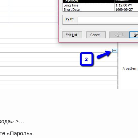
ввода» >…
ите «Пароль».