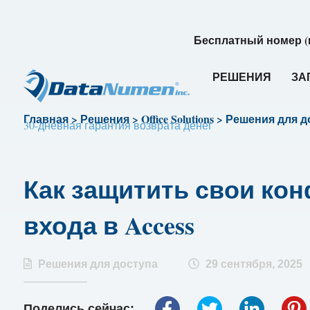
Бесплатный номер (
РЕШЕНИЯ
ЗА
Главная
>
Решения
>
Office Solutions
>
Решения для д
30-дневная гарантия возврата денег
Как защитить свои к
входа в Access
Решения для доступа
29 сентября, 2025
Поделись сейчас: