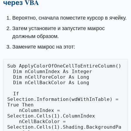
через VBA
Вероятно, сначала поместите курсор в ячейку.
Затем установите и запустите макрос
должным образом.
Замените макрос на этот:
Sub ApplyColorOfOneCellToEntireColumn()

  Dim nColumnIndex As Integer

  Dim nCellForeColor As Long

  Dim nCellBackColor As Long

  If 
Selection.Information(wdWithInTable) = 
True Then

    nColumnIndex = 
Selection.Cells(1).ColumnIndex

    nCellBackColor = 
Selection.Cells(1).Shading.BackgroundPa