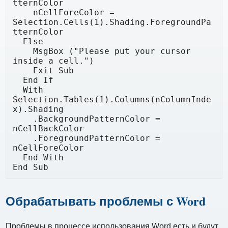
tternColor

    nCellForeColor = 
Selection.Cells(1).Shading.ForegroundPa
tternColor

  Else

    MsgBox ("Please put your cursor 
inside a cell.")

    Exit Sub

  End If

  With 
Selection.Tables(1).Columns(nColumnInde
x).Shading

    .BackgroundPatternColor = 
nCellBackColor

    .ForegroundPatternColor = 
nCellForeColor

  End With

End Sub
Обрабатывать проблемы с Word
Проблемы в процессе использования Word есть и будут