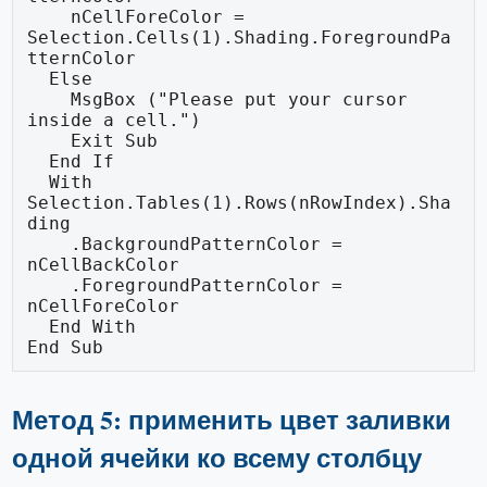
    nCellForeColor = 
Selection.Cells(1).Shading.ForegroundPa
tternColor

  Else

    MsgBox ("Please put your cursor 
inside a cell.")

    Exit Sub

  End If

  With 
Selection.Tables(1).Rows(nRowIndex).Sha
ding

    .BackgroundPatternColor = 
nCellBackColor

    .ForegroundPatternColor = 
nCellForeColor

  End With

End Sub
Метод 5: применить цвет заливки
одной ячейки ко всему столбцу