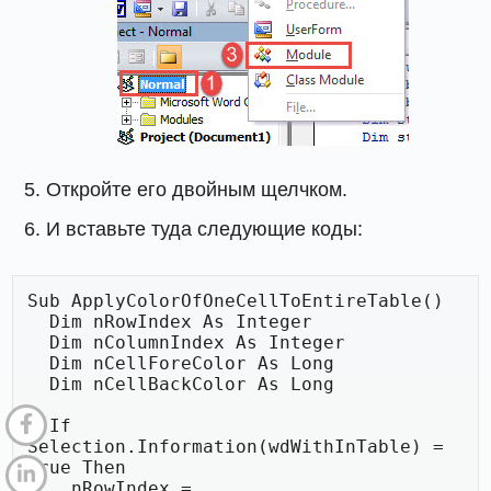
Откройте его двойным щелчком.
И вставьте туда следующие коды:
Sub ApplyColorOfOneCellToEntireTable()

  Dim nRowIndex As Integer

  Dim nColumnIndex As Integer

  Dim nCellForeColor As Long

  Dim nCellBackColor As Long

  If 
Selection.Information(wdWithInTable) = 
True Then

    nRowIndex = 