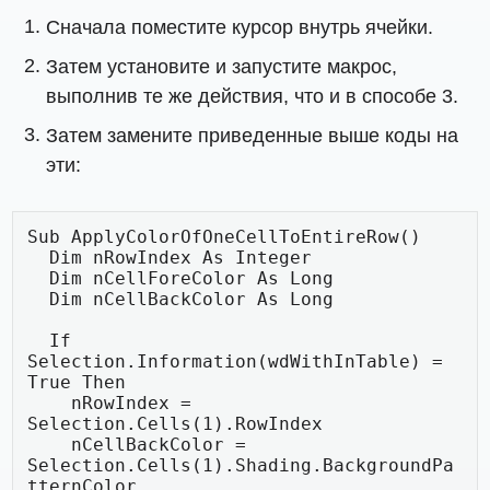
Сначала поместите курсор внутрь ячейки.
Затем установите и запустите макрос,
выполнив те же действия, что и в способе 3.
Затем замените приведенные выше коды на
эти:
Sub ApplyColorOfOneCellToEntireRow()

  Dim nRowIndex As Integer

  Dim nCellForeColor As Long

  Dim nCellBackColor As Long

  If 
Selection.Information(wdWithInTable) = 
True Then

    nRowIndex = 
Selection.Cells(1).RowIndex

    nCellBackColor = 
Selection.Cells(1).Shading.BackgroundPa
tternColor
