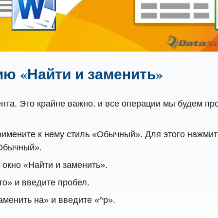
ию «Найти и заменить»
нта. Это крайне важно, и все операции мы будем пр
имените к нему стиль «Обычный». Для этого нажмите «
«Обычный».
ь окно «Найти и заменить».
то» и введите пробел.
аменить на» и введите «^p».