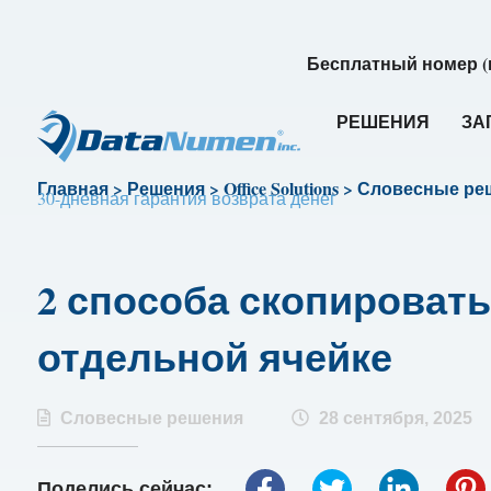
Бесплатный номер (
РЕШЕНИЯ
ЗА
Главная
>
Решения
>
Office Solutions
>
Словесные ре
30-дневная гарантия возврата денег
2 способа скопировать 
отдельной ячейке
Словесные решения
28 сентября, 2025
Поделись сейчас: