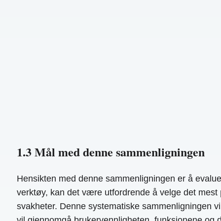
1.3 Mål med denne sammenligningen
Hensikten med denne sammenligningen er å evaluere 
verktøy, kan det være utfordrende å velge det mest 
svakheter. Denne systematiske sammenligningen vil g
vil gjennomgå brukervennligheten, funksjonene og den