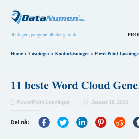
PRO
30 dagers pengene tilbake-garanti
Home
>
Løsninger
>
Kontorløsninger
>
PowerPoint Løsninge
11 beste Word Cloud Gene
PowerPoint Løsninger
Januar 16, 2026
Del nå: