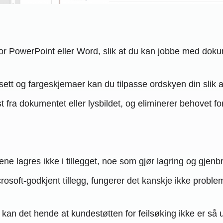
or PowerPoint eller Word, slik at du kan jobbe med dokum
sett og fargeskjemaer kan du tilpasse ordskyen din sli
st fra dokumentet eller lysbildet, og eliminerer behovet f
 lagres ikke i tillegget, noe som gjør lagring og gjenbruk
rosoft-godkjent tillegg, fungerer det kanskje ikke proble
g, kan det hende at kundestøtten for feilsøking ikke er s