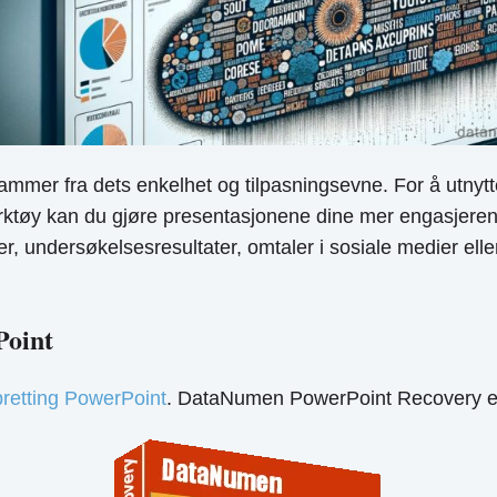
mer fra dets enkelhet og tilpasningsevne. For å utnytt
rktøy kan du gjøre presentasjonene dine mer engasjerende,
er, undersøkelsesresultater, omtaler i sosiale medier el
Point
ppretting PowerPoint
. DataNumen PowerPoint Recovery er 