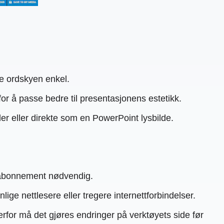
ge ordskyen enkel.
for å passe bedre til presentasjonens estetikk.
ler eller direkte som en PowerPoint lysbilde.
et abonnement nødvendig.
ge nettlesere eller tregere internettforbindelser.
erfor må det gjøres endringer på verktøyets side før