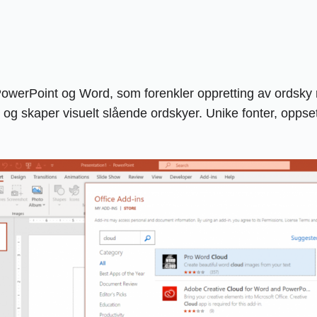
PowerPoint og Word, som forenkler oppretting av ordsky re
t og skaper visuelt slående ordskyer. Unike fonter, oppsett