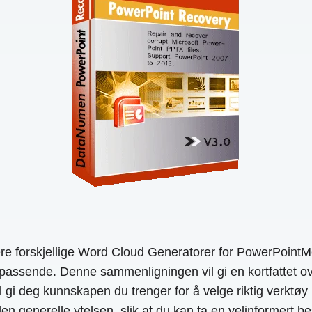
forskjellige Word Cloud Generatorer for PowerPointMed 
passende. Denne sammenligningen vil gi en kortfattet ove
i deg kunnskapen du trenger for å velge riktig verktøy 
 generelle ytelsen, slik at du kan ta en velinformert be