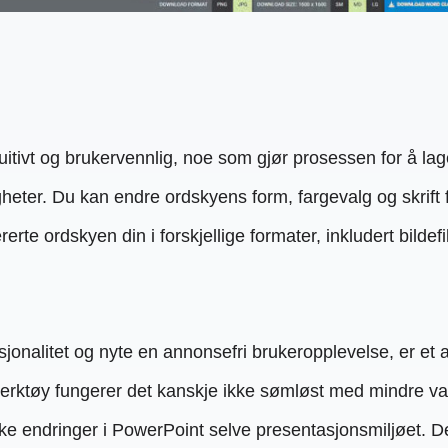
tuitivt og brukervennlig, noe som gjør prosessen for å la
heter. Du kan endre ordskyens form, fargevalg og skrift 
te ordskyen din i forskjellige formater, inkludert bildefi
ksjonalitet og nyte en annonsefri brukeropplevelse, er 
rktøy fungerer det kanskje ikke sømløst med mindre vanli
ikke endringer i PowerPoint selve presentasjonsmiljøet. D