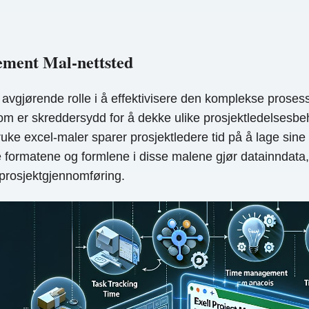
ement Mal-nettsted
avgjørende rolle i å effektivisere den komplekse proses
m er skreddersydd for å dekke ulike prosjektledelsesbeh
ruke excel-maler sparer prosjektledere tid på å lage sine
ilte formatene og formlene i disse malene gjør datainndata
g prosjektgjennomføring.