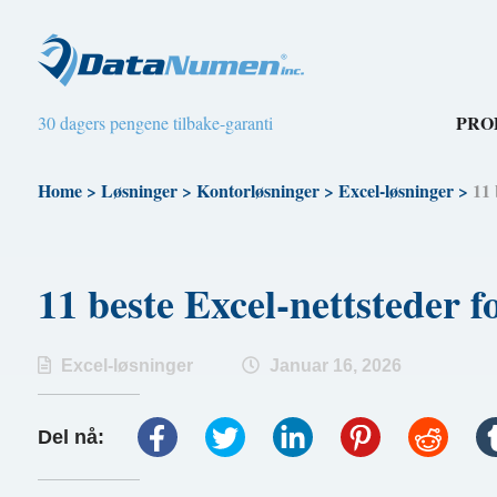
PRO
30 dagers pengene tilbake-garanti
Home
>
Løsninger
>
Kontorløsninger
>
Excel-løsninger
>
11 
11 beste Excel-nettsteder 
Excel-løsninger
Januar 16, 2026
Del nå: