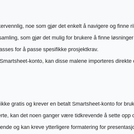
kervennlig, noe som gjør det enkelt å navigere og finne ri
mling, som gjør det mulig for brukere å finne løsninger 
asses for å passe spesifikke prosjektkrav.
n Smartsheet-konto, kan disse malene importeres direkt
ke gratis og krever en betalt Smartsheet-konto for bruk
rte, kan det noen ganger være tidkrevende å sette opp o
talende og kan kreve ytterligere formatering for presentas