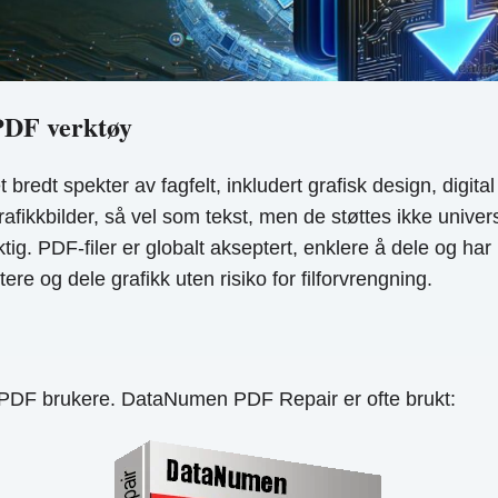
 PDF verktøy
i et bredt spekter av fagfelt, inkludert grafisk design, dig
fikkbilder, så vel som tekst, men de støttes ikke univers
ig. PDF-filer er globalt akseptert, enklere å dele og har u
re og dele grafikk uten risiko for filforvrengning.
le PDF brukere. DataNumen PDF Repair er ofte brukt: