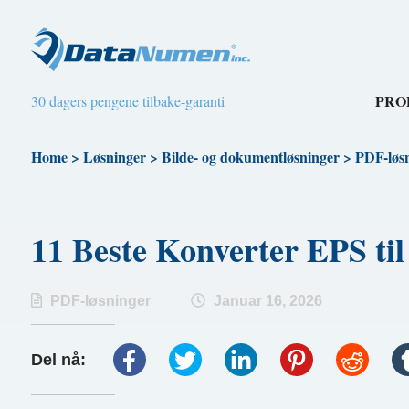
PRO
30 dagers pengene tilbake-garanti
Home
>
Løsninger
>
Bilde- og dokumentløsninger
>
PDF-løs
11 Beste Konverter EPS ti
PDF-løsninger
Januar 16, 2026
Del nå: