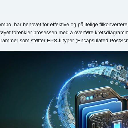
mpo, har behovet for effektive og pålitelige filkonverterer
tøyet forenkler prosessen med å overføre kretsdiagramme
rogrammer som støtter EPS-filtyper (Encapsulated PostScri