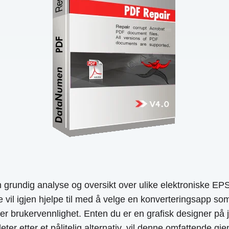
ndig analyse og oversikt over ulike elektroniske EPS ti
e vil igjen hjelpe til med å velge en konverteringsapp som
ler brukervennlighet. Enten du er en grafisk designer på j
ter etter et pålitelig alternativ, vil denne omfattende g