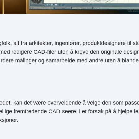
olk, alt fra arkitekter, ingeniører, produktdesignere til s
 med redigere CAD-filer uten å kreve den originale desig
urdere målinger og samarbeide med andre uten å blande se
edet, kan det være overveldende å velge den som passer
llige fremtredende CAD-seere, i et forsøk på å hjelpe lese
ksjoner.