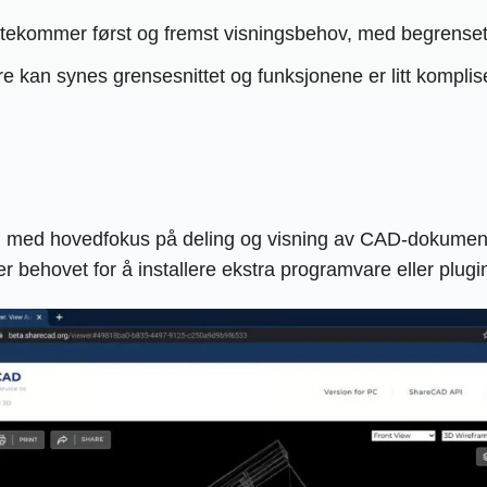
ekommer først og fremst visningsbehov, med begrenset m
kan synes grensesnittet og funksjonene er litt kompliserte
med hovedfokus på deling og visning av CAD-dokumenter
er behovet for å installere ekstra programvare eller plugi