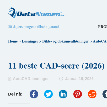
PRO
30 dagers pengene tilbake-garanti
Home
>
Løsninger
>
Bilde- og dokumentløsninger
>
AutoCAD
11 beste CAD-seere (2026
AutoCAD-løsninger
Januar 16, 2026
Del nå: