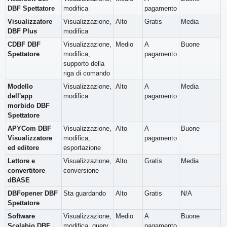
DBF Spettatore
modifica
pagamento
Visualizzatore
Visualizzazione,
Alto
Gratis
Media
DBF Plus
modifica
CDBF DBF
Visualizzazione,
Medio
A
Buone
Spettatore
modifica,
pagamento
supporto della
riga di comando
Modello
Visualizzazione,
Alto
A
Media
dell'app
modifica
pagamento
morbido DBF
Spettatore
APYCom DBF
Visualizzazione,
Alto
A
Buone
Visualizzatore
modifica,
pagamento
ed editore
esportazione
Lettore e
Visualizzazione,
Alto
Gratis
Media
convertitore
conversione
dBASE
DBFopener DBF
Sta guardando
Alto
Gratis
N/A
Spettatore
Software
Visualizzazione,
Medio
A
Buone
Scalabio DBF
modifica, query
pagamento