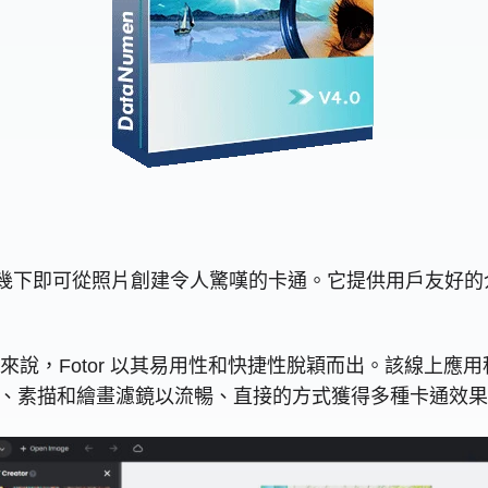
上工具，只需點擊幾下即可從照片創建令人驚嘆的卡通。它提供用
說，Fotor 以其易用性和快捷性脫穎而出。該線上應
用藝術、素描和繪畫濾鏡以流暢、直接的方式獲得多種卡通效