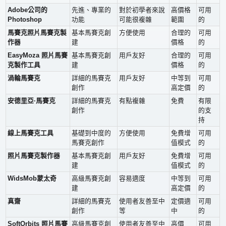
Adobe公司的
先進、專業的
對於初學者來說
高價格
可用
Photoshop
功能
可能很複雜
範圍
的
馬賽克照片馬賽克製
基本馬賽克創
方便使用
合理的
可用
作器
建
價格
的
EasyMoza 照片馬賽
基本馬賽克創
用戶友好
合理的
可用
克製作工具
建
價格
的
渦輪馬賽克
詳細的馬賽克
用戶友好
中等到
可用
創作
高定價
的
安德里亞·馬賽克
詳細的馬賽克
有點複雜
免費
有限
創作
的支
持
線上馬賽克工具
基礎到中度的
方便使用
免費增
可用
馬賽克創作
值模式
的
照片馬賽克製作器
基本馬賽克創
用戶友好
免費增
可用
建
值模式
的
WidsMob蒙太奇
高級馬賽克創
容易適度
中等到
可用
建
高定價
的
真齋
詳細的馬賽克
使用者友善至中
定價適
可用
創作
等
中
的
SoftOrbits 照片馬賽
高級馬賽克創
使用者友善至中
高價
可用