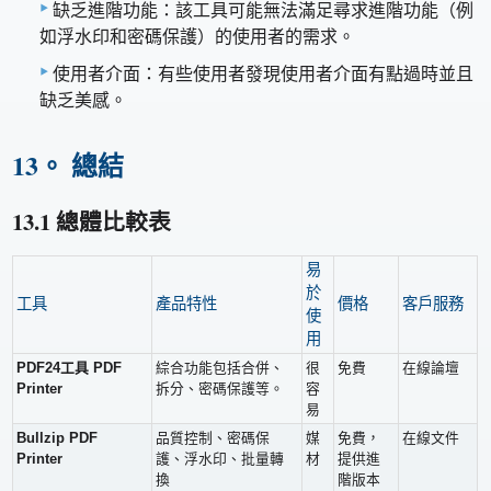
缺乏進階功能：該工具可能無法滿足尋求進階功能（例
如浮水印和密碼保護）的使用者的需求。
使用者介面：有些使用者發現使用者介面有點過時並且
缺乏美感。
13。 總結
13.1 總體比較表
易
於
工具
產品特性
價格
客戶服務
使
用
PDF24工具 PDF
綜合功能包括合併、
很
免費
在線論壇
Printer
拆分、密碼保護等。
容
易
Bullzip PDF
品質控制、密碼保
媒
免費，
在線文件
Printer
護、浮水印、批量轉
材
提供進
換
階版本