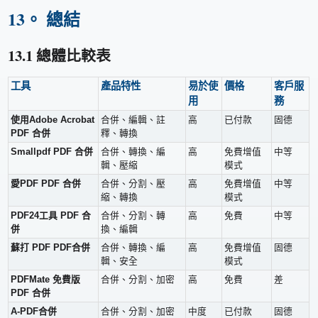
13。 總結
13.1 總體比較表
工具
產品特性
易於使
價格
客戶服
用
務
使用Adobe Acrobat
合併、編輯、註
高
已付款
固德
PDF 合併
釋、轉換
Smallpdf PDF 合併
合併、轉換、編
高
免費增值
中等
輯、壓縮
模式
愛PDF PDF 合併
合併、分割、壓
高
免費增值
中等
縮、轉換
模式
PDF24工具 PDF 合
合併、分割、轉
高
免費
中等
併
換、編輯
蘇打 PDF PDF合併
合併、轉換、編
高
免費增值
固德
輯、安全
模式
PDFMate 免費版
合併、分割、加密
高
免費
差
PDF 合併
A-PDF合併
合併、分割、加密
中度
已付款
固德