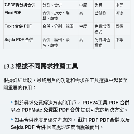
7-PDF拆分與合併
分割、合併
中度
免費
中等
FlexiPDF
合併、拆分、編
高
已付款
固德
輯、轉換
Foxit 合併 PDF
合併、分割、視圖
中度
免費增值
固德
模式
Sejda PDF 合併
合併、編輯、簽
高
免費增值
中等
名、轉換
模式
13.2 根據不同需求推薦工具
根據詳細比較，最終用戶的功能和需求在工具選擇中起著至
關重要的作用：
對於尋求免費解決方案的用戶，
PDF24工具 PDF 合併
以及
PDFMate 免費版 PDF 合併
提供可靠的解決方案。
如果合併速度是優先考慮的，
蘇打 PDF PDF合併
以及
Sejda PDF 合併
因其處理速度而脫穎而出。