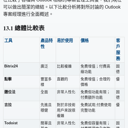
可以做出簡潔的總結。以下比較分析將對所討論的 Outlook
專案經理進行全面概述。
13.1 總體比較表
工具
產品特
易於使用
價格
客
性
戶
服
務
Bitrix24
廣泛
比較複雜
免費增值；付費高
固
級功能
德
點擊
豐富多
直觀的
免費增值；合理的
優
樣
價格
體位法
全面
非常人性化
免費但功能有限；
固
付費額外功能
德
吉拉
先進且
對於非技術
免費試用;付費使用
優
穩健
用戶來說很
完整功能
複雜
Todoist
簡單且
非常人性化
免費但容量有限；
固