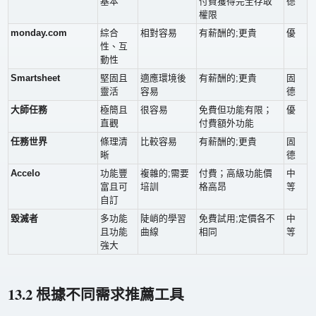
基本
付費獲得完全存取
德
權限
monday.com
綜合
相對容易
有薪酬的;更貴
優
性、互
動性
Smartsheet
堅固且
適應環境後
有薪酬的;更貴
固
靈活
容易
德
大師任務
極簡且
很容易
免費但功能有限；
優
直觀
付費額外功能
任務世界
條理清
比較容易
有薪酬的;更貴
固
晰
德
Accelo
功能豐
複雜的;需要
付費；高級功能價
中
富且可
培訓
格高昂
等
自訂
毀滅者
多功能
陡峭的學習
免費試用;定價各不
中
且功能
曲線
相同
等
強大
13.2 根據不同需求推薦工具