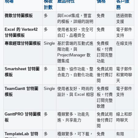
現場
模板
產品特性
價格
客戶服
計數
務
微軟甘特圖模板
多
與Excel集成，豐富
免費
透過微軟
的模板，詳細的說明
支援
Excel 的 Vertex42
多
使用者友好、完全可
免費
電子郵件
甘特圖模板
自訂、品種齊全
支持
專案經理甘特圖模板
Single
基於雲端的互動式進
免費模
在線支持
階功能，與
板，付費
ProjectManager 軟
訂閱完整
體集成
功能
Smartsheet 甘特圖
多
互動、協作功能、整
免費試用
電子郵件
模板
合能力、自動化功能
後付費訂
和實時聊
閱
天
TeamGantt 甘特圖
Single
使用者友好、時尚的
免費模
電子郵件
模板
設計、與 Excel 相容
板，付費
支持
訂閱完整
軟體
GanttPRO 甘特圖模
多
種類繁多、功能先
免費試用
線上和即
板
進、共享能力
後付費訂
時聊天
閱
TemplateLab 甘特
多
種類繁多，可下載，
免費
有限