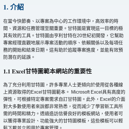
1. 介紹
在當今快節奏、以專案為中心的工作環境中，高效率的時
間、資源和任務管理至關重要。甘特圖是實現這一目標的極
其有效的工具。甘特圖由亨利甘特在20世紀初開發，它幫助
專案經理直觀地展示專案活動的順序、依賴關係以及每項任
務的開始和結束日期。這有助於追蹤專案進度，並能有效預
防潛在的延誤。
1.1 Excel甘特圖範本網站的重要性
為了充分利用甘特圖，許多專業人士更傾向於使用從各種線
上資源取得的Excel甘特圖範本。 Microsoft Excel具有高度的
彈性，可根據特定專案需求自訂甘特圖。此外，Excel的介面
對大多數使用者來說都非常熟悉，從而減少了學習新工具所
需的時間和精力。透過造訪信譽良好的模板網站，使用者可
以獲得專業設計、功能強大的甘特圖模板，這些模板可以輕
鬆下載並立即用於專案管理。