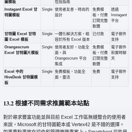
圖模板
包括指南
Instagant Excel 甘
Single
使用者友善、時尚的
免費模
透過
特圖模板
設計
板，付費
Instagant
訂閱完整
平台
軟體
甘特圖 Excel 甘特
Single
一體化解決方案，相
已付款
電子郵件
圖 Excel 模板
容於所有 Excel 版本
支持
Orangescrum
Single
使用者友好，功能全
免費模
電子郵件
Excel 甘特圖片模板
面，與
板，付費
和實時聊
Orangescrum 平台
訂閱完整
天
集成
軟體
Excel 中的
Single
免費模板，功能全
免費
電子郵件
HiveDesk 甘特圖模
面，靈活
支持
板
13.2 根據不同需求推薦範本站點
對於尋求豐富功能並與目前 Excel 工作區無縫整合的使用者
來說，Microsoft 的甘特圖範本或 Vertex42 是不錯的選擇。
如果重點更放在協作和管理複雜專案上，Smartsheet 可能是