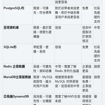
說更容易
PostgreSQL的
開源、可擴
對於初學者來說更
免費
社區
充、符合標準
難，對於中級到專
為基
家用戶來說更容易
礎的
支持
昆塔資料庫
簡單、基於雲
容易
低到中
中等
端、視覺化建
度取決
構器
於使用
情況
SQLite的
零配置、便
容易
免費
社區
攜、易用
為基
礎的
支持
Redis 企業軟體
高速、可擴充
中等，需要了解
企業版
固德
性、資料結構
Redis 序列化協議
更高
MariaDB企業服務器
開源、MySQL
根據使用者對
基礎版
固德
相容性、龐大
MySQL 的熟悉程
免費，
的用戶社群
度，從容易到中等
企業版
更高
亞馬遜DynamoDB
高效能、可擴
需要了解AWS生態
根據使
優
充性、主機服
系統
用情況