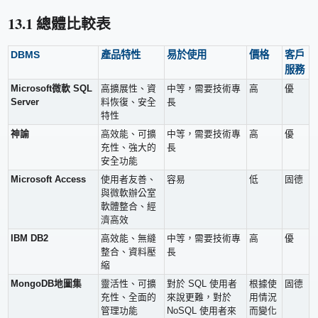
13.1 總體比較表
DBMS
產品特性
易於使用
價格
客戶
服務
Microsoft微軟 SQL
高擴展性、資
中等，需要技術專
高
優
Server
料恢復、安全
長
特性
神諭
高效能、可擴
中等，需要技術專
高
優
充性、強大的
長
安全功能
Microsoft Access
使用者友善、
容易
低
固德
與微軟辦公室
軟體整合、經
濟高效
IBM DB2
高效能、無縫
中等，需要技術專
高
優
整合、資料壓
長
縮
MongoDB地圖集
靈活性、可擴
對於 SQL 使用者
根據使
固德
充性、全面的
來說更難，對於
用情況
管理功能
NoSQL 使用者來
而變化