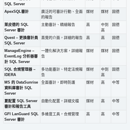
SQL Server
ApexSQL審計
廣泛的可審計行動、全面
媒材
媒材
固德
的報告
萊皮德的 SQL
主動審計、精細報告
高
中到
固德
Server 審計
高
Quest – 更換審計員
直覺的介面，詳細的報告
高
高
固德
SQL Server
ManageEngine –
一體化解決方案，詳細報
媒材
媒材
固德
EventLog 分析器審
告
計 SQL Server
SQL 合規管理器 –
多功能審計、特定法規報
媒材
中到
固德
IDERA
告
高
MS 的 DataSunrise
全面審計，即時防護
媒材
高
中等
資料庫審計 SQL
Server
夏配置 SQL Server
自動化配置，詳細文檔
媒材
高
中等
審計和報告工具
GFI LanGuard SQL
多維度工具，合規管理
高
高
中等
Server 審計