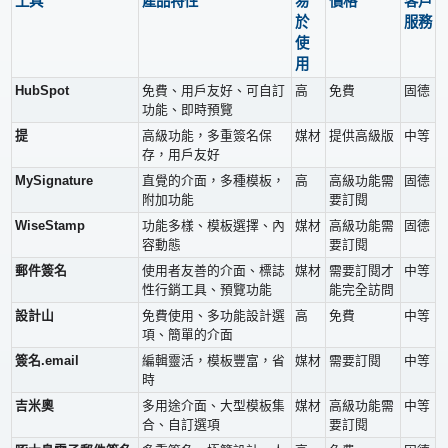
工具
產品特性
易
價格
客戶
於
服務
使
用
HubSpot
免費、用戶友好、可自訂
高
免費
固德
功能、即時預覽
提
高級功能，多重簽名保
媒材
提供高級版
中等
存，用戶友好
MySignature
直覺的介面，多種模板，
高
高級功能需
固德
附加功能
要訂閱
WiseStamp
功能多樣、模板選擇、內
媒材
高級功能需
固德
容動態
要訂閱
郵件簽名
使用者友善的介面、標誌
媒材
需要訂閱才
中等
性行銷工具、預覽功能
能完全訪問
設計山
免費使用、多功能設計選
高
免費
中等
項、簡單的介面
簽名.email
編輯靈活，模板豐富，省
媒材
需要訂閱
中等
時
吉米奧
多用途介面、大型模板集
媒材
高級功能需
中等
合、自訂選項
要訂閱