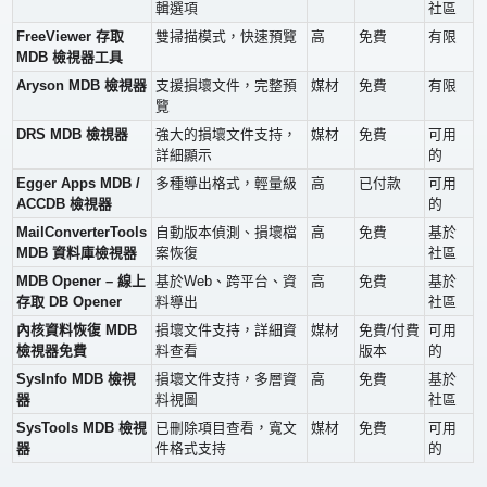
輯選項
社區
FreeViewer 存取
雙掃描模式，快速預覽
高
免費
有限
MDB 檢視器工具
Aryson MDB 檢視器
支援損壞文件，完整預
媒材
免費
有限
覽
DRS MDB 檢視器
強大的損壞文件支持，
媒材
免費
可用
詳細顯示
的
Egger Apps MDB /
多種導出格式，輕量級
高
已付款
可用
ACCDB 檢視器
的
MailConverterTools
自動版本偵測、損壞檔
高
免費
基於
MDB 資料庫檢視器
案恢復
社區
MDB Opener – 線上
基於Web、跨平台、資
高
免費
基於
存取 DB Opener
料導出
社區
內核資料恢復 MDB
損壞文件支持，詳細資
媒材
免費/付費
可用
檢視器免費
料查看
版本
的
SysInfo MDB 檢視
損壞文件支持，多層資
高
免費
基於
器
料視圖
社區
SysTools MDB 檢視
已刪除項目查看，寬文
媒材
免費
可用
器
件格式支持
的