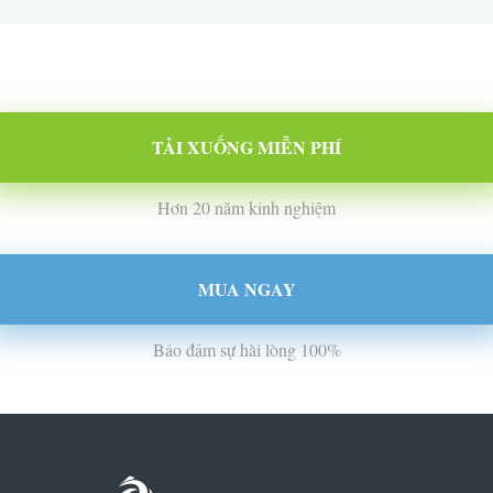
TẢI XUỐNG MIỄN PHÍ
Hơn 20 năm kinh nghiệm
MUA NGAY
Bảo đảm sự hài lòng 100%